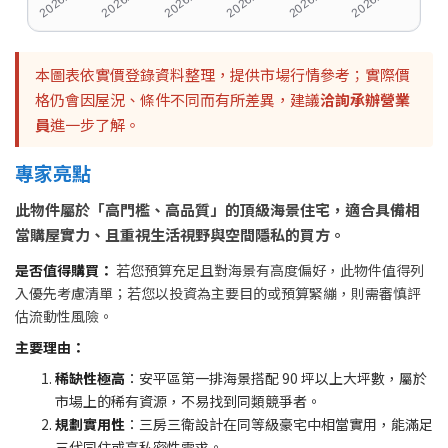
本圖表依實價登錄資料整理，提供市場行情參考；實際價
格仍會因屋況、條件不同而有所差異，建議
洽詢承辦營業
員
進一步了解。
專家亮點
此物件屬於「高門檻、高品質」的頂級海景住宅，適合具備相
當購屋實力、且重視生活視野與空間隱私的買方。
是否值得購買：
若您預算充足且對海景有高度偏好，此物件值得列
入優先考慮清單；若您以投資為主要目的或預算緊繃，則需審慎評
估流動性風險。
主要理由：
稀缺性極高
：安平區第一排海景搭配 90 坪以上大坪數，屬於
市場上的稀有資源，不易找到同類競爭者。
規劃實用性
：三房三衛設計在同等級豪宅中相當實用，能滿足
三代同住或高私密性需求。