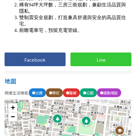
1樓
2樓
金門連江
3樓
4樓
5~10樓
11~20樓
21樓以上
Facebook
Line
~
樓
地圖
格局
周邊生活機能
交通
學校
醫療
公園
運動場館
不拘
1房
+
2房
3房
−
4房
5房以上