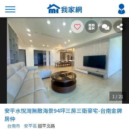
搜尋
熱門關鍵字
2026 台北降價好屋限量釋出
2026 新北降價好屋限量釋出
2026 台中降價好屋限量釋出
2026 台南降價好屋限量釋出
2026 高雄降價好屋限量釋出
縣市
區域
安平水悅灣無敵海景94坪三房三衛豪宅-台南金牌
不限
不限
房仲
台南市
安平區
國平北路