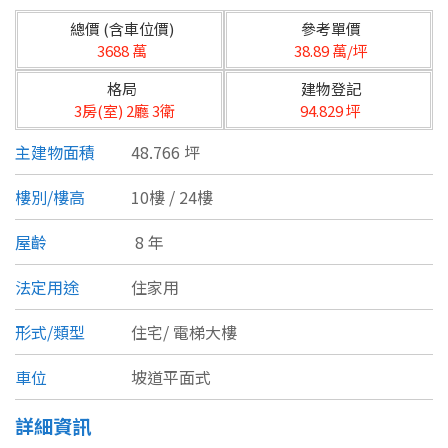
台北市
總價 (含車位價)
參考單價
基隆市
3688 萬
38.89 萬/坪
格局
建物登記
新北市
3房(室) 2廳 3衛
94.829 坪
宜蘭縣
主建物面積
48.766 坪
類型(可複選)
桃園市
樓別/樓高
10樓 / 24樓
不拘
公寓
電梯大樓
套房
新竹市
屋齡
8 年
別墅
透天厝
樓中樓
華廈
新竹縣
法定用途
住家用
農舍
辦公
店面
工廠
苗栗縣
形式/類型
住宅/
電梯大樓
台中市
廠辦
倉庫
土地
其他
車位
坡道平面式
彰化縣
詳細資訊
坪數