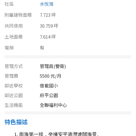
南投縣
社區
水悅灣
不拘
20坪以下
附屬建物面積
雲林縣
7.723 坪
20~30 坪
30~40 坪
共同使用
30.759 坪
嘉義市
土地面積
7.614 坪
40~50 坪
50~60 坪
嘉義縣
電梯
有
60~70 坪
70~80 坪
台南市
管理方式
管理員(警衛)
高雄市
80坪以上
管理費
5500 元/月
澎湖縣
鄰近學校
億載國小
~
坪
鄰近公園
府平公園
屏東縣
生活機能
全聯福利中心
樓層
台東縣
特色描述
不拘
地下室
花蓮縣