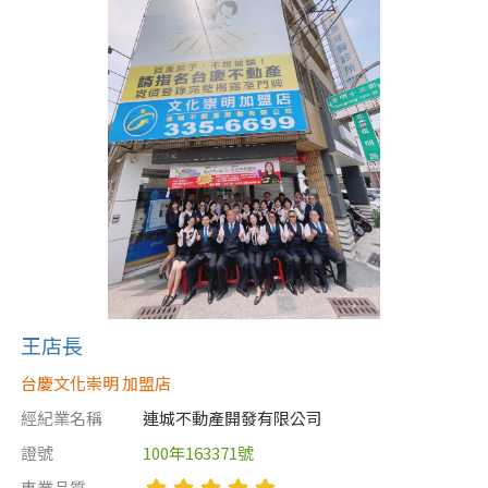
屋齡
不拘
5 年以下
5-10 年
10-20 年
20-30 年
30-40 年
40 年以上
王店長
售價
台慶文化崇明 加盟店
經紀業名稱
連城不動產開發有限公司
證號
100年163371號
專業品質