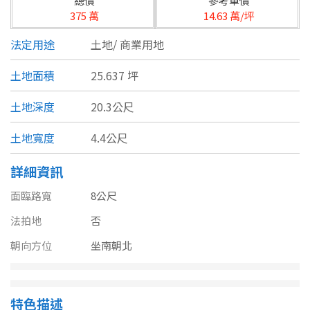
總價
參考單價
台北市
375 萬
14.63 萬/坪
基隆市
法定用途
土地/
商業用地
新北市
土地面積
25.637 坪
宜蘭縣
土地深度
20.3公尺
類型(可複選)
桃園市
土地寬度
4.4公尺
不拘
公寓
電梯大樓
套房
新竹市
詳細資訊
別墅
透天厝
樓中樓
華廈
新竹縣
面臨路寬
8公尺
農舍
辦公
店面
工廠
苗栗縣
法拍地
否
朝向方位
坐南朝北
台中市
廠辦
倉庫
土地
其他
彰化縣
坪數
特色描述