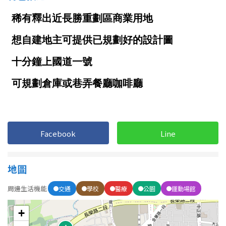
南投縣
不拘
20坪以下
雲林縣
20~30 坪
30~40 坪
嘉義市
40~50 坪
50~60 坪
嘉義縣
60~70 坪
70~80 坪
台南市
高雄市
80坪以上
Facebook
Line
澎湖縣
~
坪
屏東縣
地圖
樓層
台東縣
周邊生活機能
交通
學校
醫療
公園
運動場館
不拘
地下室
花蓮縣
+