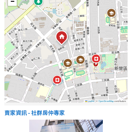
−
1樓
2樓
金門連江
3樓
4樓
5~10樓
11~20樓
21樓以上
~
樓
格局
不拘
1房
Leaflet
|
©
OpenStreetMap
contributors
2房
3房
賣家資訊 - 社群房仲專家
4房
5房以上