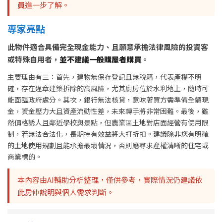
員
進一步了解。
專家亮點
此物件適合具備完全現金能力、且願意承擔法律風險的投資客
或特殊自用者，
並不建議一般購屋者購買
。
主要理由有三：首先，建物無保存登記且無稅籍，代表產權不明
確，存在違章建築拆除的高風險，尤其廚房位於水利地上，隨時可
能面臨政府處分。其次，銀行無法核貸，意味著買方需準備全額現
金，資金壓力大且資產流動性差，未來轉手將非常困難。最後，雖
然價格誘人且鄰近學校與景點，但農業區土地對店面經營有使用限
制，若無法合法化，長期持有效益將大打折扣。建議除非您有明確
的土地使用規劃且能承擔最壞情況，否則應尋求產權清晰的住宅或
商業標的。
本內容由AI輔助分析整理，僅供參考，實際情況仍建議依
此房仲說明與個人需求判斷。