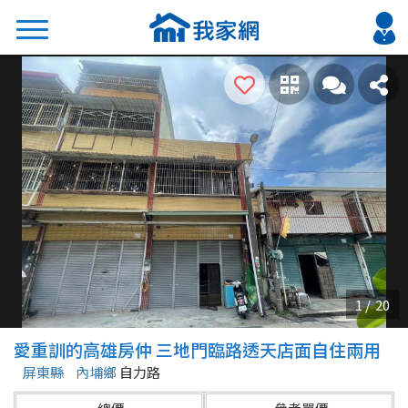
搜尋
熱門關鍵字
2026 台北降價好屋限量釋出
2026 新北降價好屋限量釋出
2026 台中降價好屋限量釋出
2026 台南降價好屋限量釋出
2026 高雄降價好屋限量釋出
縣市
區域
愛重訓的高雄房仲 三地門臨路透天店面自住兩用
不限
不限
屏東縣
內埔鄉
自力路