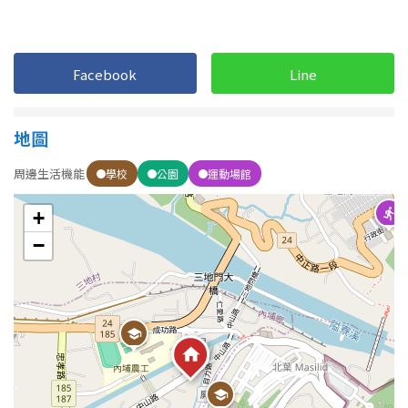
1樓
2樓
金門連江
3樓
4樓
Facebook
Line
5~10樓
11~20樓
地圖
21樓以上
周邊生活機能
學校
公園
運動場館
~
樓
+
−
格局
不拘
1房
2房
3房
4房
5房以上