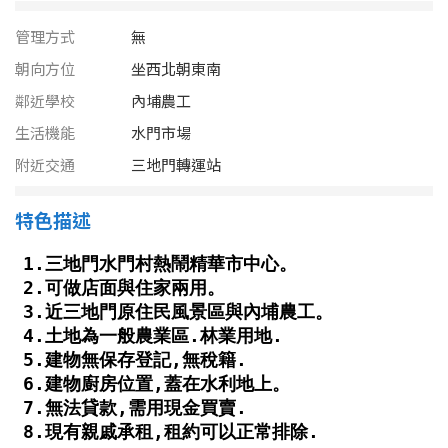
南投縣
不拘
20坪以下
管理方式
無
雲林縣
朝向方位
坐西北朝東南
20~30 坪
30~40 坪
嘉義市
鄰近學校
內埔農工
40~50 坪
50~60 坪
生活機能
水門市場
嘉義縣
附近交通
三地門轉運站
60~70 坪
70~80 坪
台南市
特色描述
高雄市
80坪以上
澎湖縣
~
坪
屏東縣
樓層
台東縣
不拘
地下室
花蓮縣