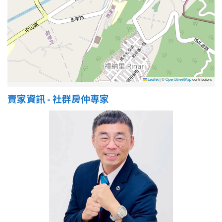
屋齡
不拘
5 年以下
5-10 年
10-20 年
Leaflet
|
©
OpenStreetMap
contributors
賣家資訊 - 社群房仲專家
20-30 年
30-40 年
40 年以上
售價