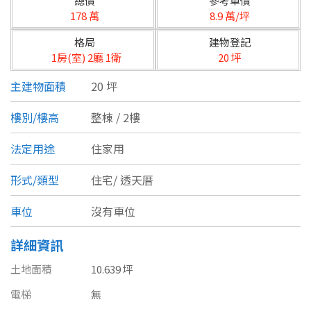
總價
參考單價
台北市
178 萬
8.9 萬/坪
基隆市
格局
建物登記
1房(室) 2廳 1衛
20 坪
新北市
主建物面積
20 坪
宜蘭縣
樓別/樓高
整棟 / 2樓
類型(可複選)
桃園市
法定用途
住家用
不拘
公寓
電梯大樓
套房
新竹市
形式/類型
住宅/
透天厝
別墅
透天厝
樓中樓
華廈
新竹縣
車位
沒有車位
農舍
辦公
店面
工廠
苗栗縣
詳細資訊
台中市
廠辦
倉庫
土地
其他
土地面積
10.639 坪
彰化縣
電梯
無
坪數