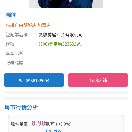
糕餅
高雄自由明誠店 加盟店
經紀業名稱
崴騏房屋仲介有限公司
證號
(106)登字第323882號
專業品質
服務態度
0986148604
網路店鋪
房市行情分析
8.90
物件單價：
萬/坪 ( +0.0%)