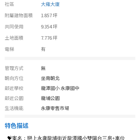
南投縣
社區
大雍大廈
不拘
20坪以下
附屬建物面積
雲林縣
1.857 坪
20~30 坪
30~40 坪
共同使用
9.354 坪
嘉義市
土地面積
7.776 坪
40~50 坪
50~60 坪
嘉義縣
電梯
有
60~70 坪
70~80 坪
台南市
管理方式
無
高雄市
80坪以上
朝向方位
坐南朝北
澎湖縣
鄰近學校
龍潭國小 永康國中
~
坪
鄰近公園
龍埔公園
屏東縣
生活機能
永康零售市場
樓層
台東縣
特色描述
不拘
地下室
花蓮縣