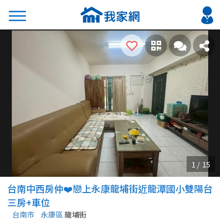
搜尋
熱門關鍵字
2026 台北降價好屋限量釋出
2026 新北降價好屋限量釋出
2026 台中降價好屋限量釋出
2026 台南降價好屋限量釋出
2026 高雄降價好屋限量釋出
縣市
區域
台南中西房仲❤️戀上永康龍埔街近龍潭國小雙陽台
不限
不限
三房+車位
台南市
永康區
龍埔街