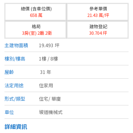
台北市
總價 (含車位價)
參考單價
基隆市
658 萬
21.43 萬/坪
格局
建物登記
新北市
3房(室) 2廳 2衛
30.704 坪
宜蘭縣
主建物面積
19.493 坪
類型(可複選)
桃園市
樓別/樓高
1樓 / 8樓
不拘
公寓
電梯大樓
套房
新竹市
屋齡
31 年
別墅
透天厝
樓中樓
華廈
新竹縣
法定用途
住家用
農舍
辦公
店面
工廠
苗栗縣
形式/類型
住宅/
華廈
台中市
廠辦
倉庫
土地
其他
車位
坡道機械式
彰化縣
詳細資訊
坪數