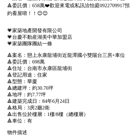
1樓
2樓
金門連江
3樓
4樓
5~10樓
11~20樓
21樓以上
~
樓
格局
不拘
1房
2房
3房
4房
5房以上