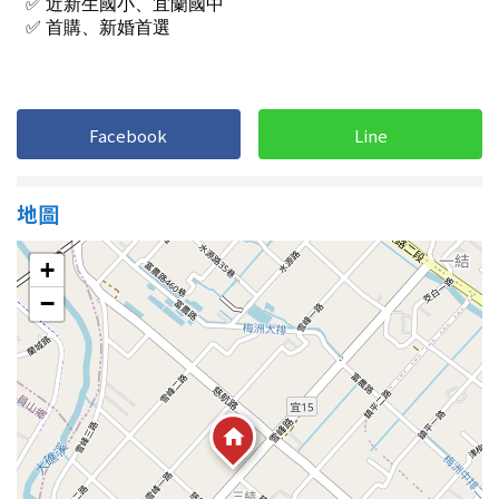
1樓
2樓
金門連江
3樓
4樓
5~10樓
11~20樓
Facebook
Line
21樓以上
地圖
~
樓
+
−
格局
不拘
1房
2房
3房
4房
5房以上