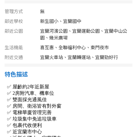
南投縣
不拘
20坪以下
管理方式
無
雲林縣
鄰近學校
新生國小、宜蘭國中
20~30 坪
30~40 坪
嘉義市
鄰近公園
宜蘭河濱公園、宜蘭運動公園、宜蘭中山公
園、幾米廣場
40~50 坪
50~60 坪
嘉義縣
生活機能
喜互惠、全聯福利中心、東門夜市
60~70 坪
70~80 坪
台南市
附近交通
宜蘭火車站、宜蘭轉運站、宜蘭勁好行
高雄市
80坪以上
特色描述
澎湖縣
~
坪
屏東縣
樓層
台東縣
不拘
地下室
花蓮縣