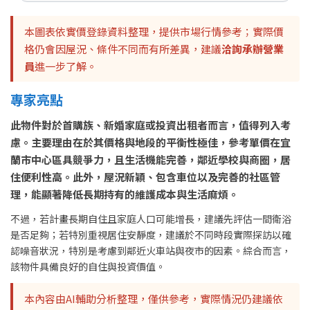
本圖表依實價登錄資料整理，提供市場行情參考；實際價
格仍會因屋況、條件不同而有所差異，建議
洽詢承辦營業
員
進一步了解。
專家亮點
此物件對於首購族、新婚家庭或投資出租者而言，值得列入考
慮。主要理由在於其價格與地段的平衡性極佳，參考單價在宜
蘭市中心區具競爭力，且生活機能完善，鄰近學校與商圈，居
住便利性高。此外，屋況新穎、包含車位以及完善的社區管
理，能顯著降低長期持有的維護成本與生活麻煩。
不過，若計畫長期自住且家庭人口可能增長，建議先評估一間衛浴
是否足夠；若特別重視居住安靜度，建議於不同時段實際探訪以確
認噪音狀況，特別是考慮到鄰近火車站與夜市的因素。綜合而言，
該物件具備良好的自住與投資價值。
本內容由AI輔助分析整理，僅供參考，實際情況仍建議依