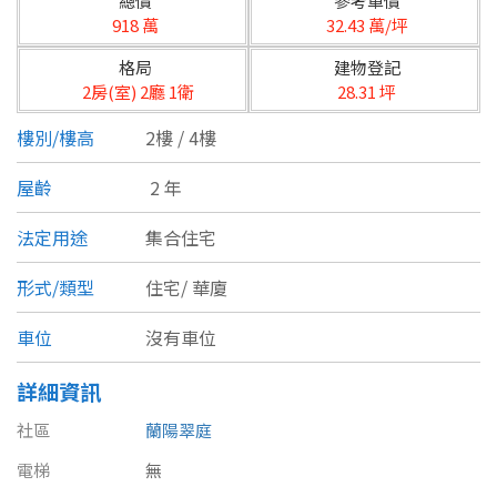
總價
參考單價
台北市
918 萬
32.43 萬/坪
基隆市
格局
建物登記
2房(室) 2廳 1衛
28.31 坪
新北市
樓別/樓高
2樓 / 4樓
宜蘭縣
屋齡
2 年
類型(可複選)
桃園市
法定用途
集合住宅
不拘
公寓
電梯大樓
套房
新竹市
形式/類型
住宅/
華廈
別墅
透天厝
樓中樓
華廈
新竹縣
車位
沒有車位
農舍
辦公
店面
工廠
苗栗縣
詳細資訊
台中市
廠辦
倉庫
土地
其他
社區
蘭陽翠庭
彰化縣
電梯
無
坪數