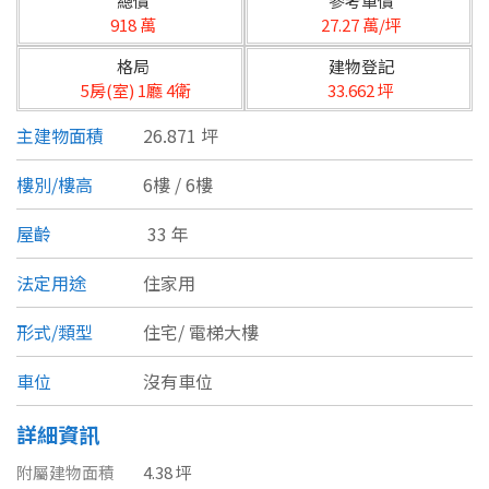
總價
參考單價
台北市
918 萬
27.27 萬/坪
基隆市
格局
建物登記
5房(室) 1廳 4衛
33.662 坪
新北市
主建物面積
26.871 坪
宜蘭縣
樓別/樓高
6樓 / 6樓
類型(可複選)
桃園市
屋齡
33 年
不拘
公寓
電梯大樓
套房
新竹市
法定用途
住家用
別墅
透天厝
樓中樓
華廈
新竹縣
形式/類型
住宅/
電梯大樓
農舍
辦公
店面
工廠
苗栗縣
車位
沒有車位
台中市
廠辦
倉庫
土地
其他
詳細資訊
彰化縣
附屬建物面積
4.38 坪
坪數