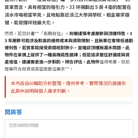
買家而言，具有相當的吸引力。33 坪規劃出 5 房 4 衛的配置在
淡水市場相當罕見，且地點靠近淡江大學與學校，租金需求穩
健，能發揮坪效最大化。
然而，若您計畫**「長期自住」
，則需謹慎考慮屋齡與頂樓特性。3
3 年屋齡可能涉及較高的維修成本與貸款限制，且無車位會降低通勤
便利性。若買家能接受房間相對狹小，並確認頂樓無漏水問題，此
物件在單價上提供了一種高機能性選擇；但若追求居住舒適度與資
產增值，建議需更進一步斟酌。綜合評估，此物件
值得考慮，但前
提需符合投資或高密度居住需求**。
本內容由AI輔助分析整理，僅供參考，實際情況仍建議依
此房仲說明與個人需求判斷。
問與答