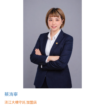
屋齡
不拘
5 年以下
5-10 年
10-20 年
20-30 年
30-40 年
40 年以上
售價
蔡洧寧
淡江大橋守託 加盟店