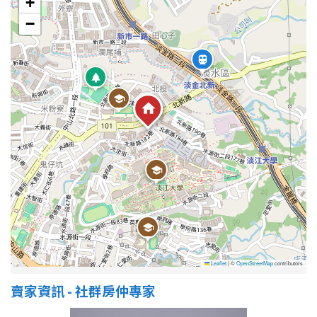
+
1樓
2樓
金門連江
−
3樓
4樓
5~10樓
11~20樓
21樓以上
~
樓
格局
不拘
1房
2房
3房
Leaflet
|
©
OpenStreetMap
contributors
賣家資訊 - 社群房仲專家
4房
5房以上