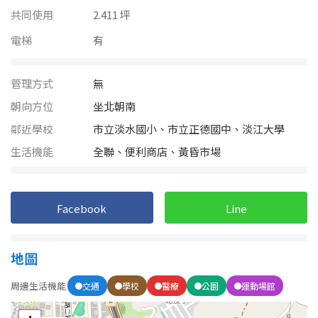
南投縣
共同使用
2.411 坪
不拘
20坪以下
雲林縣
電梯
有
20~30 坪
30~40 坪
嘉義市
管理方式
無
40~50 坪
50~60 坪
嘉義縣
朝向方位
坐北朝南
60~70 坪
70~80 坪
鄰近學校
市立淡水國小、市立正德國中、淡江大學
台南市
生活機能
全聯、便利商店、黃昏市場
高雄市
80坪以上
澎湖縣
~
坪
Facebook
Line
屏東縣
樓層
地圖
台東縣
不拘
地下室
周邊生活機能
交通
學校
醫療
公園
運動場館
花蓮縣