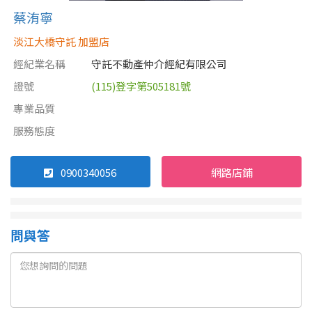
蔡洧寧
淡江大橋守託 加盟店
屋齡
經紀業名稱
守託不動產仲介經紀有限公司
不拘
5 年以下
證號
(115)登字第505181號
5-10 年
10-20 年
專業品質
服務態度
20-30 年
30-40 年
0900340056
網路店鋪
40 年以上
問與答
售價