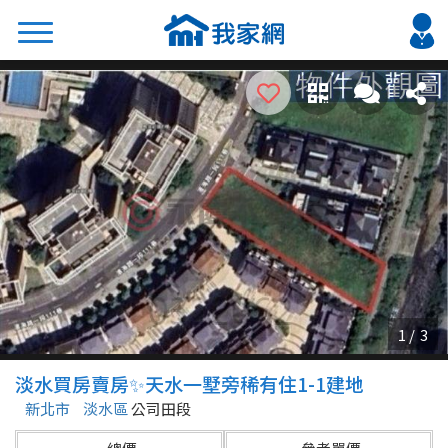
搜尋
熱門關鍵字
2026 台北降價好屋限量釋出
2026 新北降價好屋限量釋出
2026 台中降價好屋限量釋出
2026 台南降價好屋限量釋出
2026 高雄降價好屋限量釋出
縣市
區域
淡水買房賣房✨天水一墅旁稀有住1-1建地
不限
不限
新北市
淡水區
公司田段