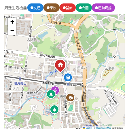
南投縣
周邊生活機能
不拘
20坪以下
交通
學校
醫療
公園
運動場館
雲林縣
+
20~30 坪
30~40 坪
嘉義市
−
40~50 坪
50~60 坪
嘉義縣
60~70 坪
70~80 坪
台南市
高雄市
80坪以上
澎湖縣
~
坪
屏東縣
樓層
台東縣
不拘
地下室
花蓮縣
Leaflet
|
©
OpenStreetMap
contributors