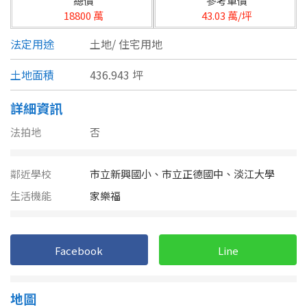
總價
參考單價
台北市
18800 萬
43.03 萬/坪
基隆市
法定用途
土地/
住宅用地
新北市
土地面積
436.943 坪
宜蘭縣
詳細資訊
類型(可複選)
桃園市
法拍地
否
不拘
公寓
電梯大樓
套房
新竹市
鄰近學校
市立新興國小、市立正德國中、淡江大學
別墅
透天厝
樓中樓
華廈
新竹縣
生活機能
家樂福
農舍
辦公
店面
工廠
苗栗縣
台中市
廠辦
Facebook
倉庫
土地
Line
其他
彰化縣
地圖
坪數