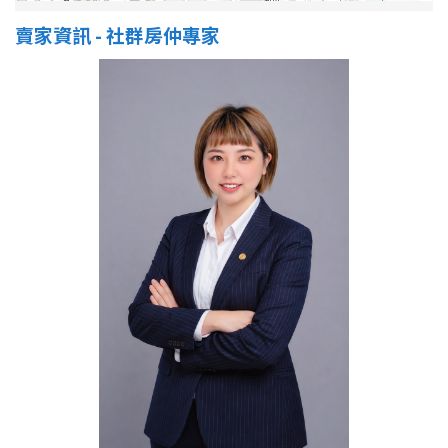
1樓
2樓
金門連江
賣家資訊 - 社群房仲專家
3樓
4樓
5~10樓
11~20樓
21樓以上
~
樓
格局
不拘
1房
2房
3房
4房
5房以上