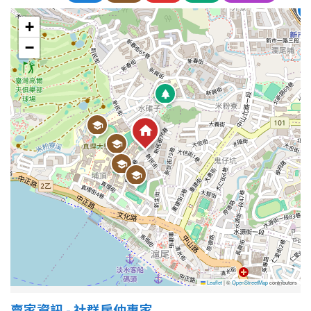
+
屋齡
−
不拘
5 年以下
5-10 年
10-20 年
20-30 年
30-40 年
40 年以上
售價
Leaflet
|
©
OpenStreetMap
contributors
賣家資訊 - 社群房仲專家