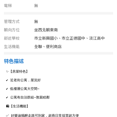
南投縣
電梯
無
不拘
20坪以下
雲林縣
20~30 坪
30~40 坪
管理方式
無
嘉義市
朝向方位
坐西北朝東南
40~50 坪
50~60 坪
嘉義縣
鄰近學校
市立新興國小、市立正德國中、淡江高中
生活機能
全聯、便利商店
60~70 坪
70~80 坪
台南市
高雄市
特色描述
80坪以上
澎湖縣
~
坪
屏東縣
樓層
台東縣
不拘
地下室
花蓮縣