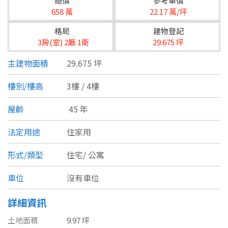
總價
參考單價
台北市
658 萬
22.17 萬/坪
基隆市
格局
建物登記
3房(室) 2廳 1衛
29.675 坪
新北市
主建物面積
29.675 坪
宜蘭縣
樓別/樓高
3樓 / 4樓
類型(可複選)
桃園市
屋齡
45 年
不拘
公寓
電梯大樓
套房
新竹市
法定用途
住家用
別墅
透天厝
樓中樓
華廈
新竹縣
形式/類型
住宅/
公寓
農舍
辦公
店面
工廠
苗栗縣
車位
沒有車位
台中市
廠辦
倉庫
土地
其他
詳細資訊
彰化縣
土地面積
9.97 坪
坪數