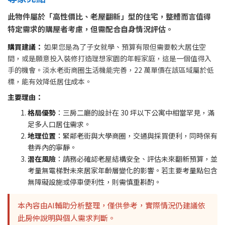
此物件屬於「高性價比、老屋翻新」型的住宅，整體而言值得
特定需求的購屋者考慮，但需配合自身情況評估。
購買建議：
如果您是為了子女就學、預算有限但需要較大居住空
間，或是願意投入裝修打造理想家園的年輕家庭，這是一個值得入
手的機會。淡水老街商圈生活機能完善，22 萬單價在該區域屬於低
標，能有效降低居住成本。
主要理由：
格局優勢
：三房二廳的設計在 30 坪以下公寓中相當罕見，滿
足多人口居住需求。
地理位置
：緊鄰老街與大學商圈，交通與採買便利，同時保有
巷弄內的寧靜。
潛在風險
：請務必確認老屋結構安全、評估未來翻新預算，並
考量無電梯對未來居家年齡層變化的影響。若主要考量點包含
無障礙設施或停車便利性，則需慎重斟酌。
本內容由AI輔助分析整理，僅供參考，實際情況仍建議依
此房仲說明與個人需求判斷。