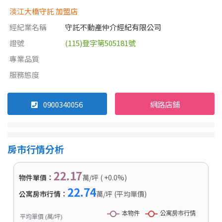
淡江大橋守託 加盟店
經紀業名稱
守託不動產仲介經紀有限公司
證號
(115)登字第505181號
專業品質
服務態度
0900340056
網路店鋪
房市行情分析
22.17
物件單價：
萬/坪 ( +0.0%)
22.74
公寓房市行情：
萬/坪 (平均單價)