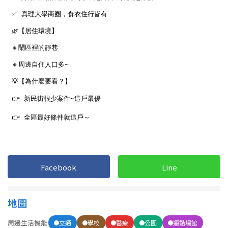
1樓
2樓
金門連江
3樓
4樓
5~10樓
11~20樓
21樓以上
~
樓
格局
不拘
1房
Facebook
Line
2房
3房
地圖
4房
5房以上
周邊生活機能
交通
學校
醫療
公園
運動場館