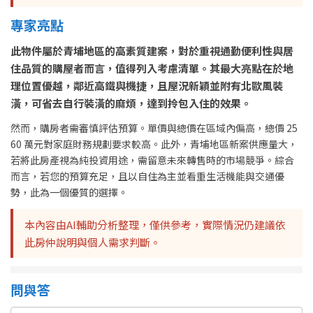
專家亮點
此物件屬於青埔地區的高素質建案，對於重視通勤便利性與居
住品質的購屋者而言，值得列入考慮清單。其最大亮點在於地
理位置優越，鄰近高鐵與機捷，且屋況新穎並附有北歐風裝
潢，可省去自行裝潢的麻煩，達到拎包入住的效果。
然而，購房者需審慎評估預算。單價與總價在區域內偏高，總價 25
60 萬元對家庭財務規劃要求較高。此外，青埔地區新案供應量大，
若將此房產視為純投資用途，需留意未來轉售時的市場競爭。綜合
而言，若您的預算充足，且以自住為主並看重生活機能與交通優
勢，此為一個優質的選擇。
本內容由AI輔助分析整理，僅供參考，實際情況仍建議依
此房仲說明與個人需求判斷。
問與答