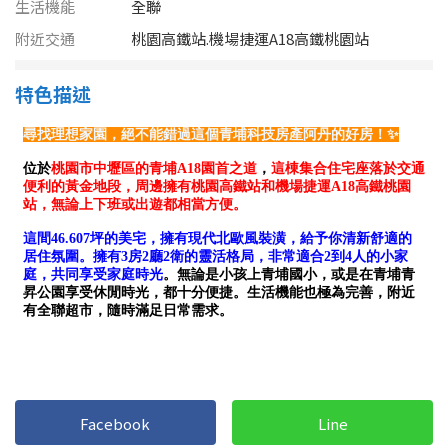
1樓
2樓
金門連江
生活機能
全聯
附近交通
桃園高鐵站.機場捷運A18高鐵桃園站
3樓
4樓
特色描述
5~10樓
11~20樓
21樓以上
~
樓
格局
不拘
1房
2房
3房
Facebook
Line
4房
5房以上