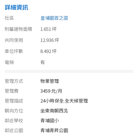
南投縣
詳細資訊
不拘
20坪以下
雲林縣
社區
皇埔園首之道
20~30 坪
30~40 坪
附屬建物面積
嘉義市
1.651 坪
共同使用
40~50 坪
12.936 坪
50~60 坪
嘉義縣
車位坪數
8.492 坪
60~70 坪
70~80 坪
台南市
電梯
有
高雄市
80坪以上
管理方式
物業管理
澎湖縣
~
坪
管理費
3459 元/月
屏東縣
管理描述
24小時保全.全天候管理
朝向方位
坐東南朝西北
樓層
台東縣
鄰近學校
青埔國小
不拘
地下室
花蓮縣
鄰近公園
青埔青昇公園