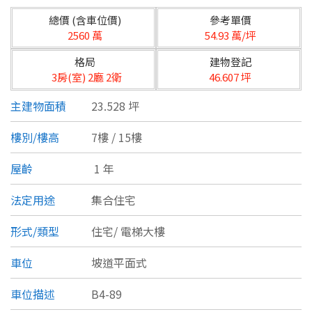
台北市
總價 (含車位價)
參考單價
基隆市
2560 萬
54.93 萬/坪
格局
建物登記
新北市
3房(室) 2廳 2衛
46.607 坪
宜蘭縣
主建物面積
23.528 坪
類型(可複選)
桃園市
樓別/樓高
7樓 / 15樓
不拘
公寓
電梯大樓
套房
新竹市
屋齡
1 年
別墅
透天厝
樓中樓
華廈
新竹縣
法定用途
集合住宅
農舍
辦公
店面
工廠
苗栗縣
形式/類型
住宅/
電梯大樓
台中市
廠辦
倉庫
土地
其他
車位
坡道平面式
彰化縣
車位描述
B4-89
坪數