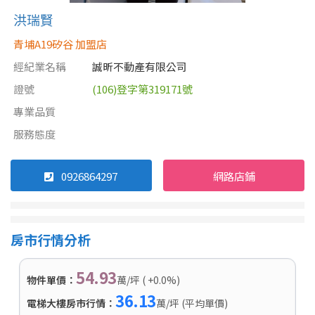
洪瑞賢
青埔A19矽谷 加盟店
經紀業名稱
誠昕不動產有限公司
證號
(106)登字第319171號
專業品質
服務態度
0926864297
網路店鋪
房市行情分析
54.93
物件單價：
萬/坪 ( +0.0%)
36.13
電梯大樓房市行情：
萬/坪 (平均單價)