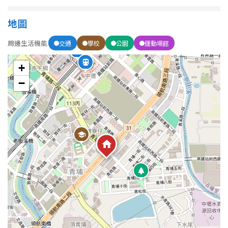
地圖
屋齡
周邊生活機能
交通
學校
公園
運動場館
不拘
5 年以下
+
5-10 年
10-20 年
−
20-30 年
30-40 年
40 年以上
售價