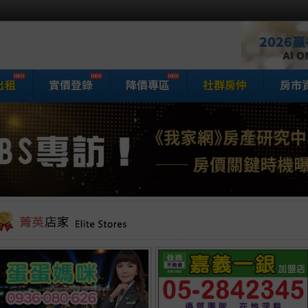
出租
實價登錄
降價專區
社群房仲
房市
家網房屋買賣