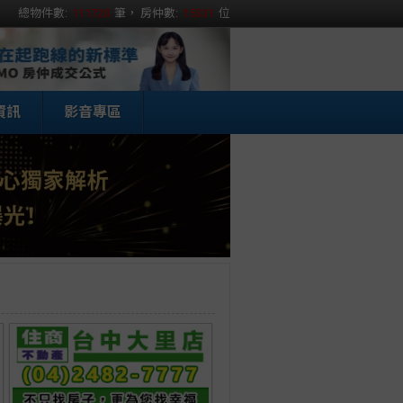
總物件數:
111720
筆， 房仲數:
15331
位
資訊
影音專區