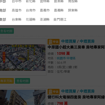
中部
台中市
彰化縣
雲林縣
苗栗縣
南投縣
1440 萬
總價：
地區：
桃園市
大園區
南部
高雄市
台南市
嘉義市
嘉義縣
屏東縣
面積：36.3 坪
類型：土地/住宅用地
東部
台東縣
花蓮縣
澎湖縣
金門連江
查看地圖
中壢買屋
/
中壢買房
中原國小超大美三房車 房地專家阿
1098 萬
總價：
地區：
桃園市
中壢區
坪數：50.6 坪
格局：3房(室) 2廳 2衛
類型：住宅/華廈
專家亮點
查看地圖
中壢買屋
/
中壢買房
健行科大電梯四套房 房地專家阿緯
798 萬
總價：