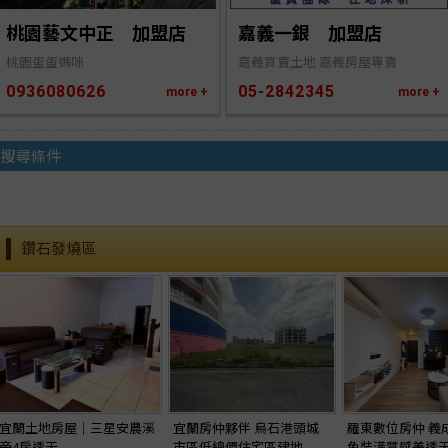
桃園藝文中正　加盟店
嘉義一銀　加盟店
桃園蛋蛋媽咪
嘉義買賣土地 嘉義房屋專賣
0936080626
05-2842345
more +
more +
搜尋條件
鑽石發燒區
宜蘭土地房屋｜三星安農溪
宜蘭房仲夥伴 烏石港頭城
羅東數位房仲 義
旁4房透天
市區低總價住宅區建地
免裝潢質感美透