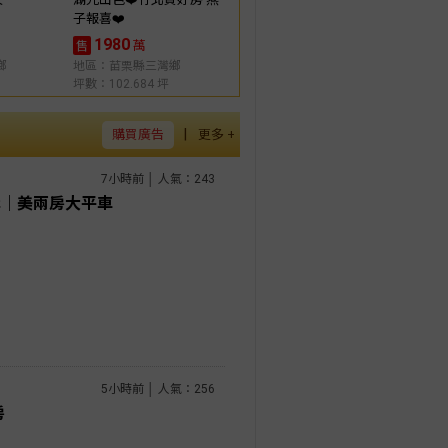
子報喜❤️
1980
萬
售
鄉
地區：苗栗縣三灣鄉
坪數：102.684 坪
|
購買廣告
更多 +
7小時前 │ 人氣：243
岸｜美兩房大平車
5小時前 │ 人氣：256
房