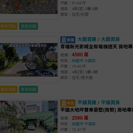
坪數：91.04 坪
格局：4房(室) 3廳 6衛
類型：住宅/別墅
專家亮點
查看地圖
大園買屋
/
大園買房
青埔新光影城全新電梯透天 房地
4580 萬
總價：
地區：
桃園市
大園區
坪數：79.45 坪
格局：4房(室) 3廳 4衛
類型：住宅/透天厝
專家亮點
查看地圖
平鎮買屋
/
平鎮買房
平鎮大地坪雙車豪墅(南勢) 房地專
2580 萬
總價：
地區：
桃園市
平鎮區
坪數：72.47 坪