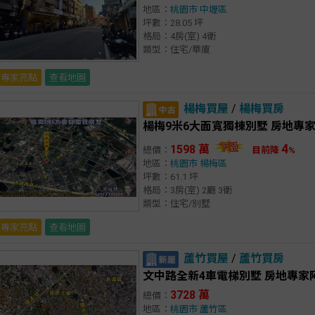
地區：
桃園市
中壢區
坪數：28.05 坪
格局：4房(室) 4衛
類型：住宅/華廈
專家亮點
查看地圖
楊梅買屋
/
楊梅買房
楊梅9米6大面寬獨棟別墅 房地專
4
1598 萬
總價：
目前降
%
地區：
桃園市
楊梅區
坪數：61.1 坪
格局：3房(室) 2廳 3衛
類型：住宅/別墅
專家亮點
查看地圖
蘆竹買屋
/
蘆竹買房
文中路全新4車電梯別墅 房地專家
3728 萬
總價：
地區：
桃園市
蘆竹區