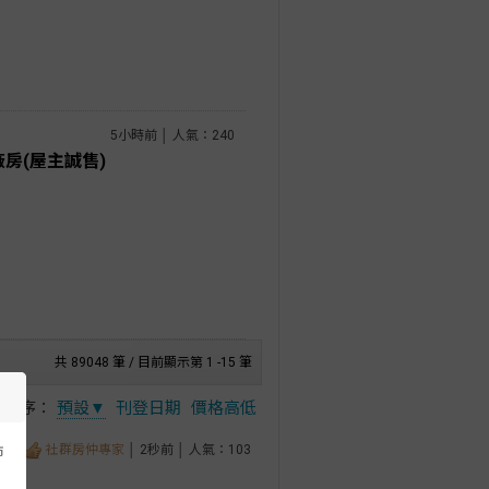
5小時前 │ 人氣：240
房(屋主誠售)
共 89048 筆 / 目前顯示第 1 -15 筆
排序：
預設▼
刊登日期
價格高低
社群房仲專家
│ 2秒前 │ 人氣：103
市