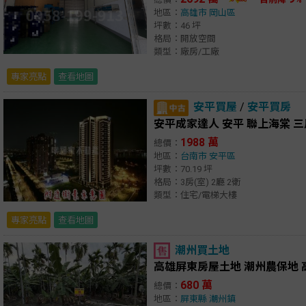
地區：
高雄市
岡山區
坪數：46 坪
格局：開放空間
類型：廠房/工廠
專家亮點
查看地圖
安平買屋
/
安平買房
安平成家達人 安平 聯上海棠 
1988 萬
總價：
地區：
台南市
安平區
坪數：70.19 坪
格局：3房(室) 2廳 2衛
類型：住宅/電梯大樓
專家亮點
查看地圖
潮州買土地
高雄屏東房屋土地 潮州農保地
680 萬
總價：
地區：
屏東縣
潮州鎮