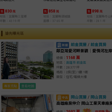
830
858
898
萬
萬
萬
售
售
售
地區：宜蘭縣三星鄉
地區：宜蘭縣頭城鎮
地區：宜蘭縣冬山
坪數：43.19 坪
面積：37.65 坪
坪數：28.1 坪
搶先曝光區
前金買屋
/
前金買房
鄰亞灣愛河畔景觀｜愛情河左
1168 萬
總價：
地區：
高雄市
前金區
坪數：28.377 坪
格局：2房(室) 1廳 1衛
類型：住宅/電梯大樓
專家亮點
查看地圖
岡山買屋
/
岡山買房
高雄廠房仲介 岡山工業天車廠
9
2692 萬
總價：
目前降
%