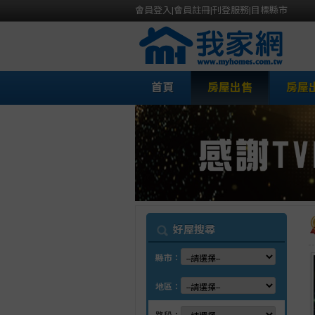
會員登入
|
會員註冊
|
刊登服務
|
目標縣市
首頁
房屋出售
房屋
我
好屋搜尋
縣市：
地區：