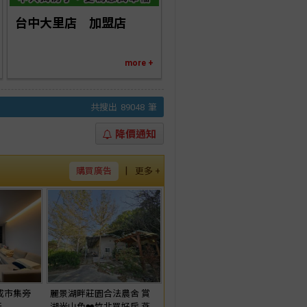
台中大里店　加盟店
more +
共搜出
89048
筆
降價通知
|
購買廣告
更多 +
成市集旁
麗景湖畔莊園合法農舍 賞
天
湖光山色❤️竹北買好房 燕