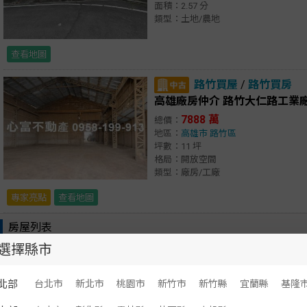
面積：2.57 分
類型：土地/農地
查看地圖
路竹買屋
/
路竹買房
高雄廠房仲介 路竹大仁路工業廠
7888 萬
總價：
地區：
高雄市
路竹區
坪數：11 坪
格局：開放空間
類型：廠房/工廠
專家亮點
查看地圖
房屋列表
選擇縣市
顯示：
文字
圖文
大園買土地
北部
台北市
新北市
桃園市
新竹市
新竹縣
宜蘭縣
基隆
桃園航空城安置建地 房地專家阿緯