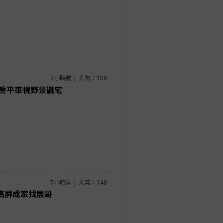
2小時前 │ 人氣：100
三房平車視野景觀宅
7小時前 │ 人氣：148
 高屏成家找展哥