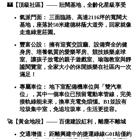
1樓
2樓
金門連江
3樓
4樓
5~10樓
11~20樓
21樓以上
~
樓
格局
不拘
1房
2房
3房
4房
5房以上