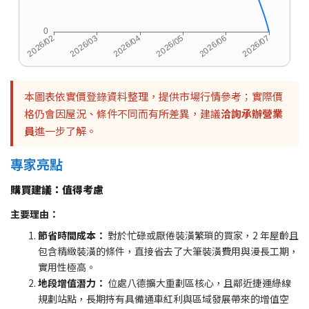
本圖表依實價登錄資料整理，提供市場行情參考；實際價
格仍會因屋況、條件不同而有所差異，建議
洽詢承辦營業
員
進一步了解。
專家亮點
購買建議：值得考慮
主要理由：
節省時間成本：
對於忙碌或厭倦裝潢繁瑣的買家，2 年屋齡且
包含精緻裝潢的條件，直接省去了大筆裝潢費用與漫長工期，
實用性極高。
地段增值潛力：
位處八德擴大重劃區核心，且鄰近捷運綠線
規劃站點，長期持有具備通車紅利與區域發展帶來的增值空