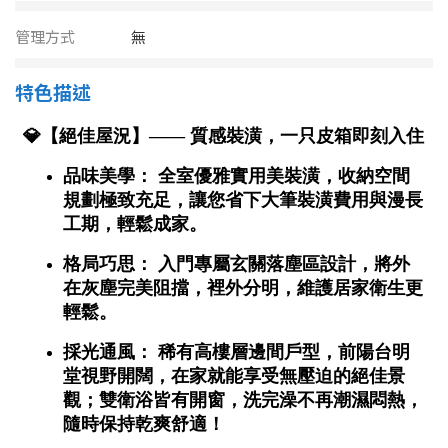
南投縣
不拘
20坪以下
管理方式
無
雲林縣
20~30 坪
30~40 坪
特色描述
嘉義市
40~50 坪
50~60 坪
嘉義縣
60~70 坪
70~80 坪
台南市
高雄市
80坪以上
澎湖縣
~
坪
屏東縣
樓層
台東縣
不拘
地下室
花蓮縣