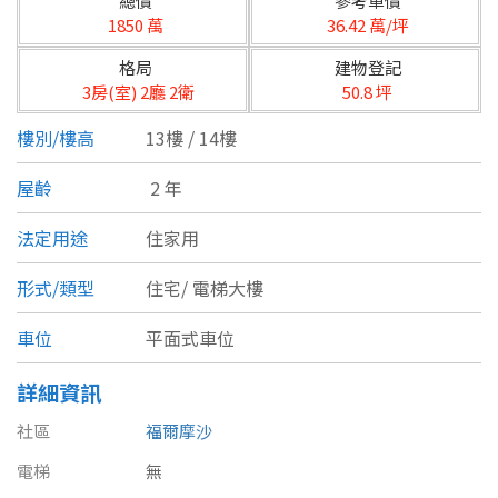
總價
參考單價
台北市
1850 萬
36.42 萬/坪
基隆市
格局
建物登記
3房(室) 2廳 2衛
50.8 坪
新北市
樓別/樓高
13樓 / 14樓
宜蘭縣
屋齡
2 年
類型(可複選)
桃園市
法定用途
住家用
不拘
公寓
電梯大樓
套房
新竹市
形式/類型
住宅/
電梯大樓
別墅
透天厝
樓中樓
華廈
新竹縣
車位
平面式車位
農舍
辦公
店面
工廠
苗栗縣
詳細資訊
台中市
廠辦
倉庫
土地
其他
社區
福爾摩沙
彰化縣
電梯
無
坪數