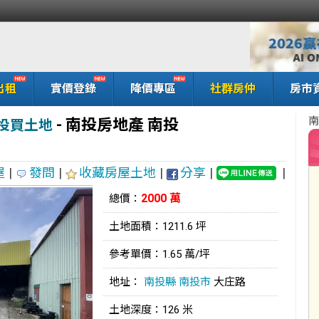
出租
實價登錄
降價專區
社群房仲
房市
南
-
南投房地產 南投
投買土地
屋
|
發問
|
收藏房屋土地
|
分享
|
|
2000 萬
總價：
土地面積：1211.6 坪
參考單價：1.65 萬/坪
地址：
南投縣
南投市
大庄路
土地深度：126 米