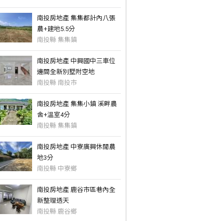
南投房地產 集集都計內八張
農+建地5.5分
南投縣 集集鎮
南投房地產 中興國中三車位
邊間全新別墅附空地
南投縣 南投市
南投房地產 集集小鎮 溪畔農
舍+溫室4分
南投縣 集集鎮
南投房地產 中寮廣興休閒農
地3分
南投縣 中寮鄉
南投房地產 鹿谷市區巷內全
新整理透天
南投縣 鹿谷鄉