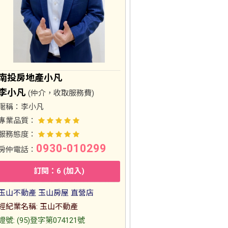
南投房地產小凡
李小凡
(仲介，收取服務費)
暱稱：
李小凡
專業品質：
服務態度：
0930-010299
房仲電話：
訂閱：6 (加入)
玉山不動產 玉山房屋 直營店
經紀業名稱: 玉山不動產
證號: (95)登字第074121號