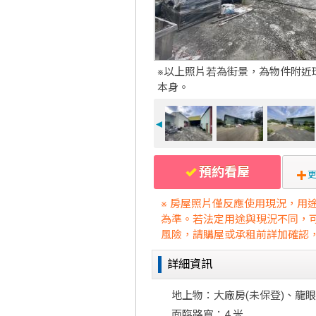
※以上照片若為街景，為物件附近
本身。
◄
預約看屋
更
※ 房屋照片僅反應使用現況，用
為準。若法定用途與現況不同，
風險，請購屋或承租前詳加確認
詳細資訊
地上物：大廠房(未保登)、龍
面臨路寬：4 米