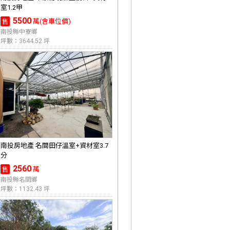
室1.2甲
5500
萬(含車位價)
售
南投縣中寮鄉
坪數：3644.52 坪
南投房地產 名間田仔溫室+資材室3.7
分
2560
萬
售
南投縣名間鄉
坪數：1132.43 坪