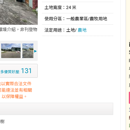
土地寬度：24 米
使用分區：一般農業區/農牧用地
環境介紹，非刊登物
法定用途：土地/
農地
►
131
多優質好屋:
途以實際合法文件
可能違法並有相關
，以保障權益。
眼樹