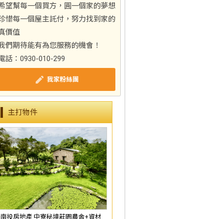
希望幫每一個買方，圓一個家的夢想
珍惜每一個屋主託付，努力找到家的
真價值
我們期待能有為您服務的機會！
電話：0930-010-299
我家粉絲團
主打物件
南投房地產 中寮秘境莊園農舍+資材