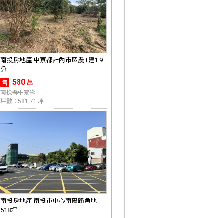
南投房地產 中寮都計內市區農+建1.9
分
580
萬
售
南投縣中寮鄉
坪數：581.71 坪
南投房地產 南投市中心南陽路角地
518坪