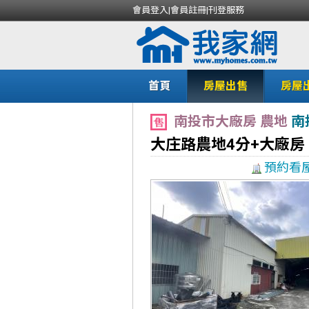
會員登入
|
會員註冊
|
刊登服務
首頁
房屋出售
房屋
南投市大廠房 農地
南
大庄路農地4分+大廠房
預約看