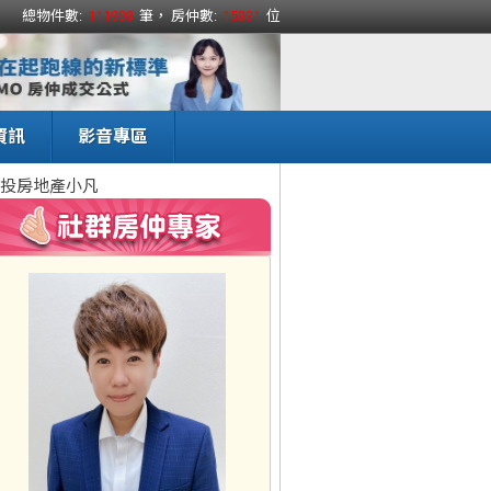
總物件數:
111993
筆， 房仲數:
15331
位
資訊
影音專區
投房地產小凡