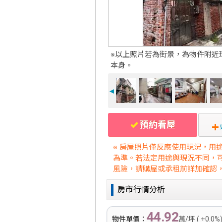
※以上照片若為街景，為物件附近
本身。
◄
預約看屋
※ 房屋照片僅反應使用現況，用
為準。若法定用途與現況不同，
風險，請購屋或承租前詳加確認
房市行情分析
44.92
物件單價：
萬/坪 ( +0.0%