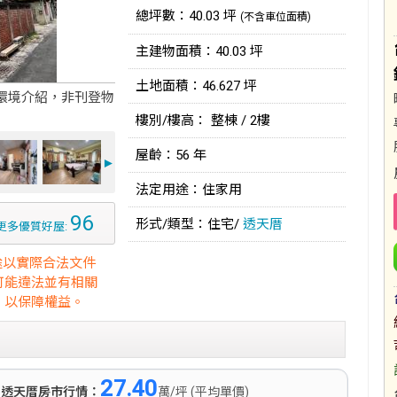
總坪數：40.03 坪
(不含車位面積)
主建物面積：40.03 坪
土地面積：46.627 坪
環境介紹，非刊登物
樓別/樓高： 整棟 / 2樓
屋齡：56 年
►
法定用途：住家用
96
形式/類型：住宅/
透天厝
更多優質好屋:
途以實際合法文件
可能違法並有相關
，以保障權益。
27.40
)
透天厝房市行情：
萬/坪 (平均單價)