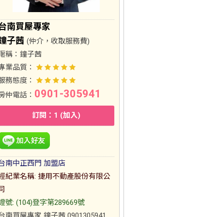
台南買屋專家
鐘子茜
(仲介，收取服務費)
暱稱：
鐘子茜
專業品質：
服務態度：
0901-305941
房仲電話：
訂閱：1 (加入)
台南中正西門 加盟店
經紀業名稱: 捷用不動產股份有限公
司
證號: (104)登字第289669號
台南買屋專家 鐘子茜 0901305941