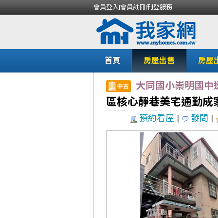
會員登入
|
會員註冊
|
刊登服務
首頁
房屋出售
房屋
大同國小崇明國中
區核心靜巷美宅通勤成
預約看屋
|
發問
|