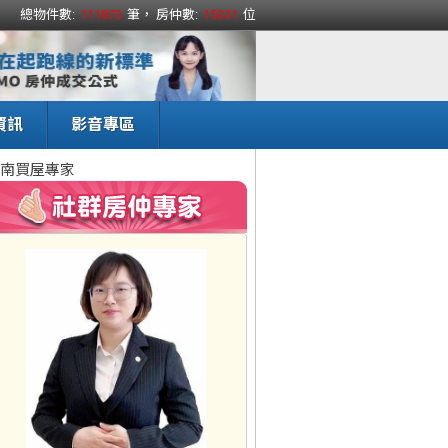
總物件數:
111873
筆， 房仲數:
15331
位
資訊
影音專區
南買屋專家