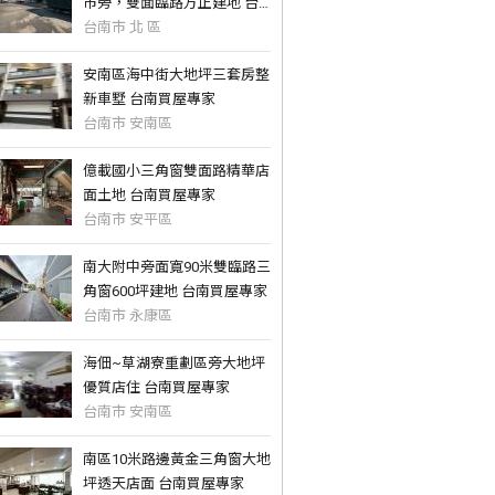
市旁，雙面臨路方正建地 台
南買屋專家
台南市 北 區
安南區海中街大地坪三套房整
新車墅 台南買屋專家
台南市 安南區
億載國小三角窗雙面路精華店
面土地 台南買屋專家
台南市 安平區
南大附中旁面寬90米雙臨路三
角窗600坪建地 台南買屋專家
台南市 永康區
海佃~草湖寮重劃區旁大地坪
優質店住 台南買屋專家
台南市 安南區
南區10米路邊黃金三角窗大地
坪透天店面 台南買屋專家