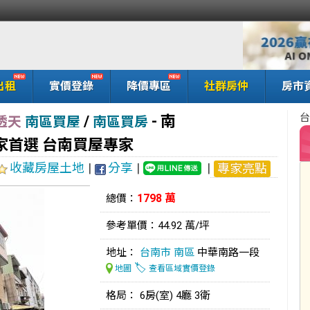
出租
實價登錄
降價專區
社群房仲
房市
台
/
-
南
透天
南區買屋
南區買房
家首選 台南買屋專家
收藏房屋土地
|
分享
|
|
專家亮點
1798 萬
總價：
參考單價：44.92 萬/坪
地址：
台南市
南區
中華南路一段
🏷️
地圖
查看區域實價登錄
格局： 6房(室) 4廳 3衛