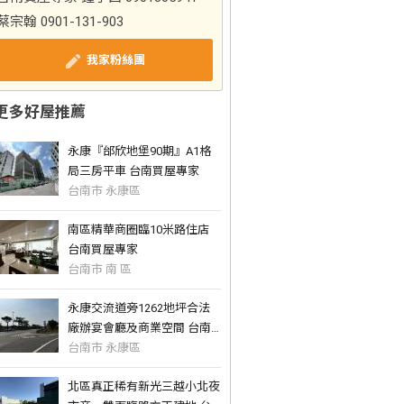
蔡宗翰 0901-131-903
我家粉絲團
更多好屋推薦
永康『邰欣地堡90期』A1格
局三房平車 台南買屋專家
台南市 永康區
南區精華商圈臨10米路住店
台南買屋專家
台南市 南 區
永康交流道旁1262地坪合法
廠辦宴會廳及商業空間 台南
買屋專家
台南市 永康區
北區真正稀有新光三越小北夜