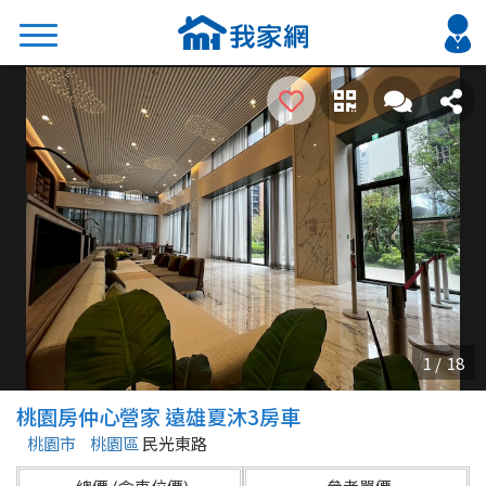
搜尋
熱門關鍵字
2026 台北降價好屋限量釋出
2026 新北降價好屋限量釋出
2026 台中降價好屋限量釋出
2026 台南降價好屋限量釋出
2026 高雄降價好屋限量釋出
縣市
區域
桃園房仲心營家 遠雄夏沐3房車
不限
不限
桃園市
桃園區
民光東路