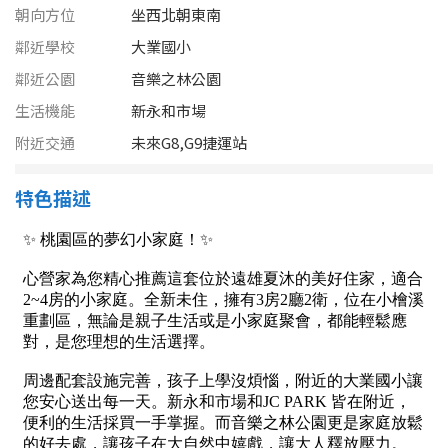
1樓
2樓
金門連江
朝向方位
坐西北朝東南
鄰近學校
大業國小
3樓
4樓
鄰近公園
音樂之林公園
5~10樓
11~20樓
生活機能
新永和市場
附近交通
未來G8,G9捷運站
21樓以上
特色描述
~
樓
格局
不拘
1房
2房
3房
4房
5房以上