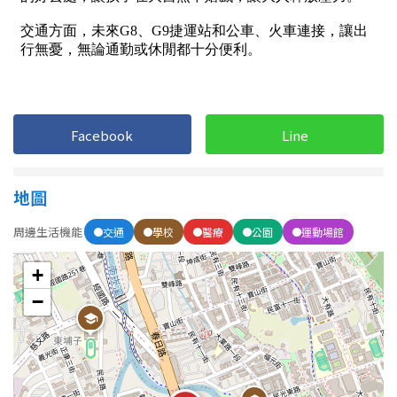
屋齡
不拘
5 年以下
5-10 年
Facebook
10-20 年
Line
20-30 年
30-40 年
地圖
40 年以上
周邊生活機能
交通
學校
醫療
公園
運動場館
+
售價
−