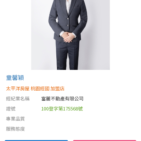
童馨穎
太平洋房屋 桃園經國 加盟店
經紀業名稱
富麗不動產有限公司
證號
100登字第175568號
專業品質
服務態度