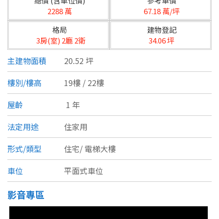
總價 (含車位價)
參考單價
台北市
2288 萬
67.18 萬/坪
基隆市
格局
建物登記
3房(室) 2廳 2衛
34.06 坪
新北市
主建物面積
20.52 坪
宜蘭縣
樓別/樓高
19樓 / 22樓
類型(可複選)
桃園市
屋齡
1 年
不拘
公寓
電梯大樓
套房
新竹市
法定用途
住家用
別墅
透天厝
樓中樓
華廈
新竹縣
形式/類型
住宅/
電梯大樓
農舍
辦公
店面
工廠
苗栗縣
車位
平面式車位
台中市
廠辦
倉庫
土地
其他
影音專區
彰化縣
坪數