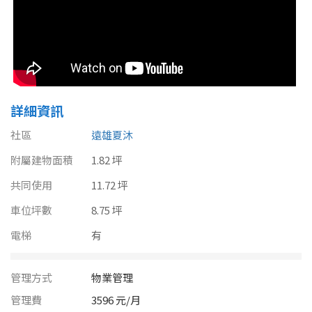
南投縣
不拘
20坪以下
雲林縣
20~30 坪
30~40 坪
嘉義市
40~50 坪
50~60 坪
嘉義縣
詳細資訊
60~70 坪
70~80 坪
台南市
社區
遠雄夏沐
高雄市
附屬建物面積
1.82 坪
80坪以上
共同使用
11.72 坪
澎湖縣
~
坪
車位坪數
8.75 坪
屏東縣
電梯
有
樓層
台東縣
管理方式
物業管理
不拘
地下室
花蓮縣
管理費
3596 元/月