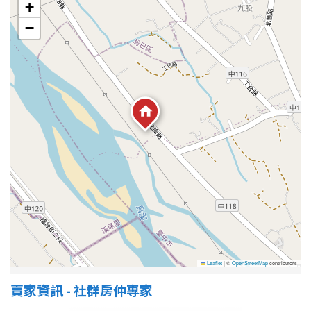
1樓
2樓
金門連江
+
−
3樓
4樓
5~10樓
11~20樓
21樓以上
~
樓
格局
不拘
1房
2房
3房
Leaflet
|
©
OpenStreetMap
contributors
賣家資訊 - 社群房仲專家
4房
5房以上