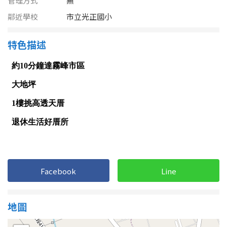
管理方式
無
南投縣
不拘
20坪以下
鄰近學校
市立光正國小
雲林縣
20~30 坪
30~40 坪
特色描述
嘉義市
40~50 坪
50~60 坪
嘉義縣
60~70 坪
70~80 坪
台南市
高雄市
80坪以上
澎湖縣
~
坪
屏東縣
Facebook
Line
樓層
台東縣
不拘
地下室
地圖
花蓮縣