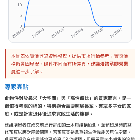
本圖表依實價登錄資料整理，提供市場行情參考；實際價
格仍會因屋況、條件不同而有所差異，建議
洽詢承辦營業
員
進一步了解。
專家亮點
此物件對於尋求「大空間」與「高性價比」的買家而言，是一
個值得考慮的標的。特別適合需要照顧長輩、有眾多子女的家
庭，或是計畫退休後追求寬敞生活的族群。
建議購屋者在成交前進行詳細的土木與結構檢測，並預留足夠的整
修預算以應對屋齡問題。若預算寬裕且重視生活機能與居住空間，
此屋可視為台中霧峰地區的高 CP 值選擇，但需留意未來轉售的流動