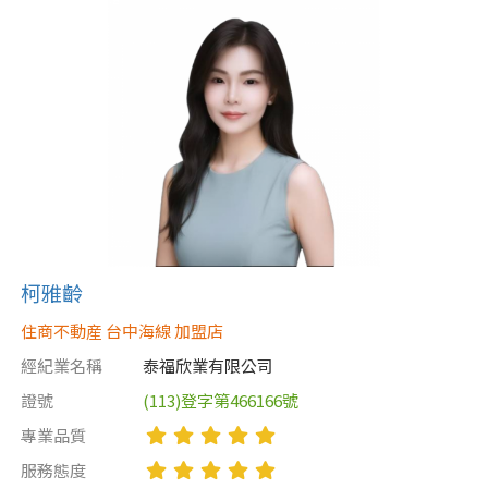
屋齡
不拘
5 年以下
5-10 年
10-20 年
20-30 年
30-40 年
40 年以上
柯雅齡
住商不動産 台中海線 加盟店
經紀業名稱
泰福欣業有限公司
售價
證號
(113)登字第466166號
專業品質
服務態度