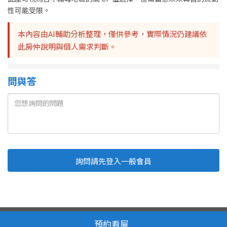
性可能受限。
本內容由AI輔助分析整理，僅供參考，實際情況仍建議依
此房仲說明與個人需求判斷。
問與答
詢問請先登入一般會員
Line
Fb
複製連結
取消
送出
我家網 版權所有 轉載必究
服務條款
隱私權政策
預約看屋