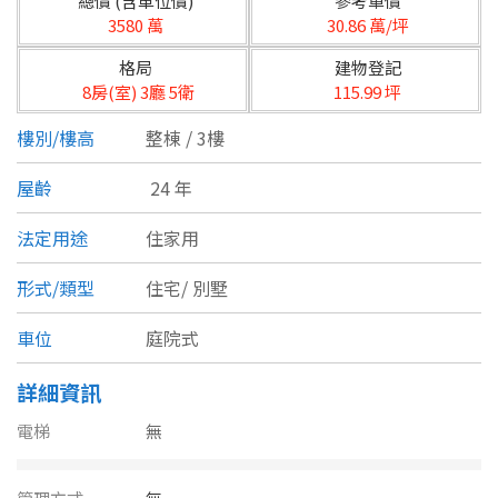
總價 (含車位價)
參考單價
台北市
3580 萬
30.86 萬/坪
基隆市
格局
建物登記
8房(室) 3廳 5衛
115.99 坪
新北市
樓別/樓高
整棟 / 3樓
宜蘭縣
屋齡
24 年
類型(可複選)
桃園市
法定用途
住家用
不拘
公寓
電梯大樓
套房
新竹市
形式/類型
住宅/
別墅
別墅
透天厝
樓中樓
華廈
新竹縣
車位
庭院式
農舍
辦公
店面
工廠
苗栗縣
詳細資訊
台中市
廠辦
倉庫
土地
其他
電梯
無
彰化縣
坪數