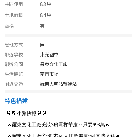
南投縣
共同使用
8.3 坪
不拘
20坪以下
土地面積
雲林縣
8.4 坪
20~30 坪
30~40 坪
電梯
有
嘉義市
40~50 坪
50~60 坪
嘉義縣
管理方式
無
鄰近學校
東光國中
60~70 坪
70~80 坪
台南市
鄰近公園
羅東文化工廠
高雄市
80坪以上
生活機能
南門市場
附近交通
澎湖縣
羅東火車站轉運站
~
坪
屏東縣
特色描述
樓層
台東縣
不拘
地下室
花蓮縣