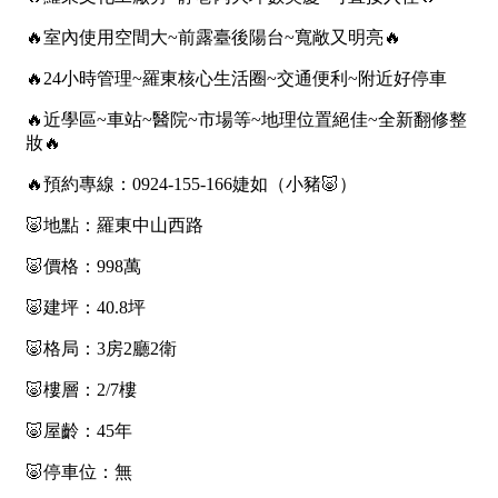
1樓
2樓
金門連江
3樓
4樓
5~10樓
11~20樓
21樓以上
~
樓
格局
不拘
1房
2房
3房
4房
5房以上