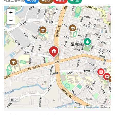
+
−
Leaflet
|
©
OpenStreetMap
contributors