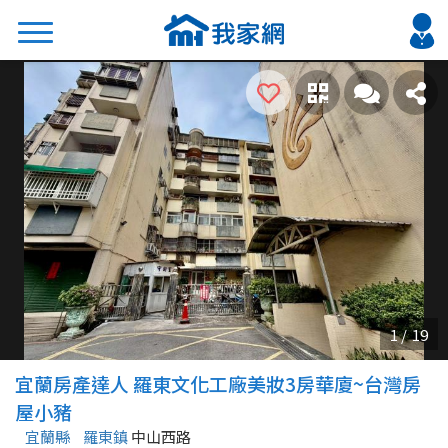
搜尋
熱門關鍵字
2026 台北降價好屋限量釋出
2026 新北降價好屋限量釋出
2026 台中降價好屋限量釋出
2026 台南降價好屋限量釋出
2026 高雄降價好屋限量釋出
縣市
區域
宜蘭房產達人 羅東文化工廠美妝3房華廈~台灣房
不限
不限
屋小豬
宜蘭縣
羅東鎮
中山西路