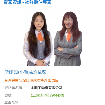
賣家資訊 - 社群房仲專家
游婕如(小豬)&許依蘋
台灣房屋 宜蘭陽明成功特許 加盟店
經紀業名稱
金順不動產有限公司
證號
(110)登字第390440號
專業品質