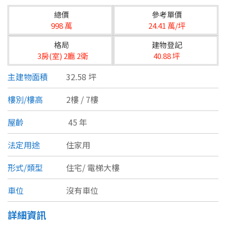
台北市
總價
參考單價
基隆市
998 萬
24.41 萬/坪
格局
建物登記
新北市
3房(室) 2廳 2衛
40.88 坪
宜蘭縣
主建物面積
32.58 坪
類型(可複選)
桃園市
樓別/樓高
2樓 / 7樓
不拘
公寓
電梯大樓
套房
新竹市
屋齡
45 年
別墅
透天厝
樓中樓
華廈
新竹縣
法定用途
住家用
農舍
辦公
店面
工廠
苗栗縣
形式/類型
住宅/
電梯大樓
台中市
廠辦
倉庫
土地
其他
車位
沒有車位
彰化縣
詳細資訊
坪數