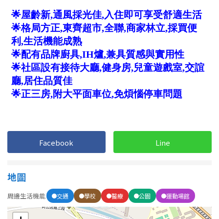
1樓
2樓
金門連江
3樓
4樓
5~10樓
11~20樓
21樓以上
~
樓
格局
Facebook
Line
不拘
1房
地圖
2房
3房
周邊生活機能
交通
學校
醫療
公園
運動場館
4房
5房以上