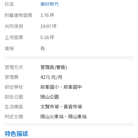
南投縣
社區
美好時代
不拘
20坪以下
附屬建物面積
雲林縣
1.76 坪
20~30 坪
30~40 坪
共同使用
19.97 坪
嘉義市
土地面積
5.16 坪
40~50 坪
50~60 坪
嘉義縣
電梯
有
60~70 坪
70~80 坪
台南市
管理方式
管理員(警衛)
高雄市
80坪以上
管理費
4271 元/月
澎湖縣
鄰近學校
前峯國小、前峯國中
~
坪
鄰近公園
岡山公園
屏東縣
生活機能
文賢市場、黃昏市場
樓層
台東縣
附近交通
岡山火車站、岡山車站
不拘
地下室
花蓮縣
特色描述