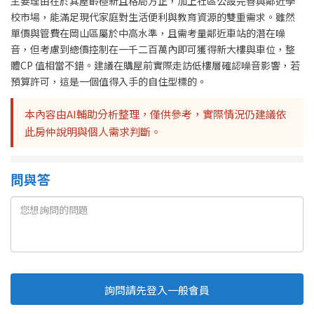
主要理由在於其屋齡極新且格局方正，加上社區公設完善與鄰近學
校市場，能滿足現代家庭對生活便利與教育資源的雙重需求。雖然
單價與管費在岡山區屬於中高水準，且需考量鄰近車站的潛在噪
音，但考慮到總價控制在一千二百萬內即可獲得新大樓與車位，整
體CP 值相當不錯。建議在購屋前實際走訪低樓層確認噪音影響，若
預算許可，這是一個值得入手的自住型標的。
本內容由AI輔助分析整理，僅供參考，實際情況仍建議依
此房仲說明與個人需求判斷。
問與答
詢問請先登入一般會員