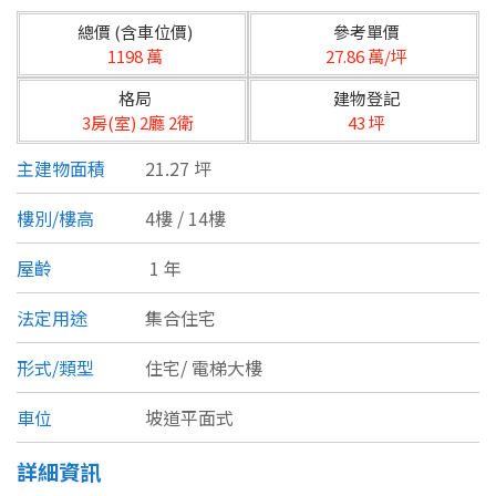
台北市
總價 (含車位價)
參考單價
基隆市
1198 萬
27.86 萬/坪
格局
建物登記
新北市
3房(室) 2廳 2衛
43 坪
宜蘭縣
主建物面積
21.27 坪
類型(可複選)
桃園市
樓別/樓高
4樓 / 14樓
不拘
公寓
電梯大樓
套房
新竹市
屋齡
1 年
別墅
透天厝
樓中樓
華廈
新竹縣
法定用途
集合住宅
農舍
辦公
店面
工廠
苗栗縣
形式/類型
住宅/
電梯大樓
台中市
廠辦
倉庫
土地
其他
車位
坡道平面式
彰化縣
詳細資訊
坪數