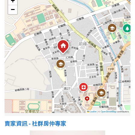
+
−
屋齡
不拘
5 年以下
5-10 年
10-20 年
20-30 年
30-40 年
40 年以上
售價
Leaflet
|
©
OpenStreetMap
contributors
賣家資訊 - 社群房仲專家