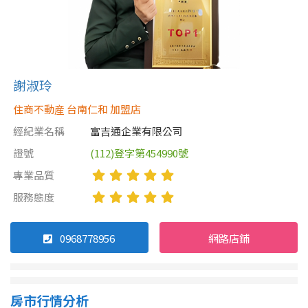
謝淑玲
住商不動産 台南仁和 加盟店
經紀業名稱
富吉通企業有限公司
證號
(112)登字第454990號
專業品質
服務態度
0968778956
網路店鋪
房市行情分析