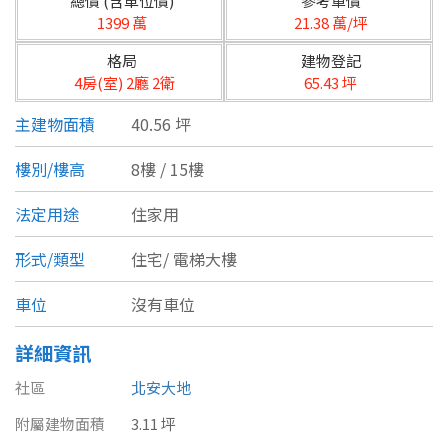
總價 (含車位價)
參考單價
台北市
1399 萬
21.38 萬/坪
基隆市
格局
建物登記
4房(室) 2廳 2衛
65.43 坪
新北市
主建物面積
40.56 坪
宜蘭縣
樓別/樓高
8樓 / 15樓
類型(可複選)
桃園市
法定用途
住家用
不拘
公寓
電梯大樓
套房
新竹市
形式/類型
住宅/
電梯大樓
別墅
透天厝
樓中樓
華廈
新竹縣
車位
沒有車位
農舍
辦公
店面
工廠
苗栗縣
詳細資訊
台中市
廠辦
倉庫
土地
其他
社區
北安大地
彰化縣
附屬建物面積
3.11 坪
坪數