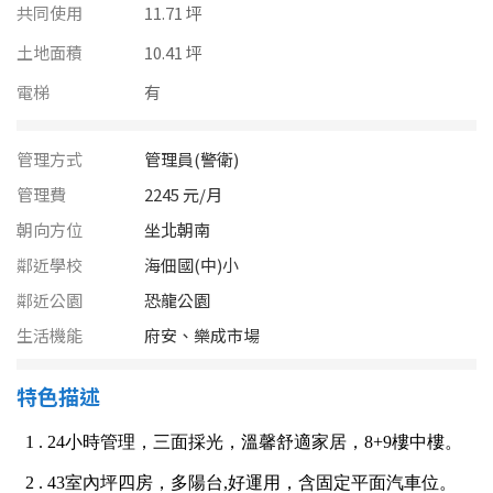
南投縣
共同使用
11.71 坪
不拘
20坪以下
土地面積
10.41 坪
雲林縣
20~30 坪
30~40 坪
電梯
有
嘉義市
40~50 坪
50~60 坪
嘉義縣
管理方式
管理員(警衛)
管理費
2245 元/月
60~70 坪
70~80 坪
台南市
朝向方位
坐北朝南
高雄市
80坪以上
鄰近學校
海佃國(中)小
鄰近公園
恐龍公園
澎湖縣
~
坪
生活機能
府安、樂成市場
屏東縣
特色描述
樓層
台東縣
不拘
地下室
花蓮縣