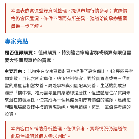
本圖表依實價登錄資料整理，提供市場行情參考；實際價
格仍會因屋況、條件不同而有所差異，建議
洽詢承辦營業
員
進一步了解。
專家亮點
是否值得購買：
值得購買，特別適合家庭客群或預算有限但需
要大空間與車位的買家。
主要理由：
此物件在安南區重劃區中提供了高性價比。43 坪四房空
間寬敞，且包含固定車位，總價控制得宜，對於剛置產或需三代同
堂的購屋者相當友善。周邊學校與公園配套完善，生活機能成熟。
雖然「樓中樓」格局需考量自身動線適應性，但整體居住品質與未
來潛在的發展性，使其成為一個具備長期持有價值的選擇。建議您
親臨現場感受樓中樓的實際動線，若無顧慮，這是一筆值得考慮的
投資。
本內容由AI輔助分析整理，僅供參考，實際情況仍建議依
此房仲說明與個人需求判斷。