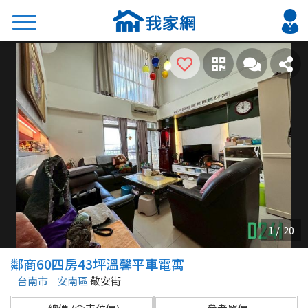
搜尋
熱門關鍵字
2026 台北降價好屋限量釋出
2026 新北降價好屋限量釋出
2026 台中降價好屋限量釋出
2026 台南降價好屋限量釋出
2026 高雄降價好屋限量釋出
縣市
區域
鄰商60四房43坪溫馨平車電寓
不限
不限
台南市
安南區
敬安街