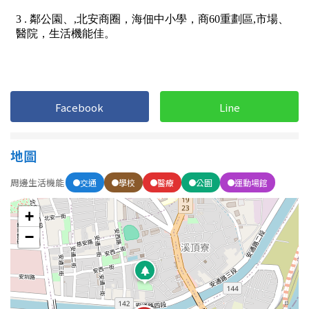
1樓
2樓
金門連江
3樓
4樓
5~10樓
11~20樓
Facebook
Line
21樓以上
~
樓
地圖
周邊生活機能
交通
學校
醫療
公園
運動場館
格局
+
不拘
1房
−
2房
3房
4房
5房以上