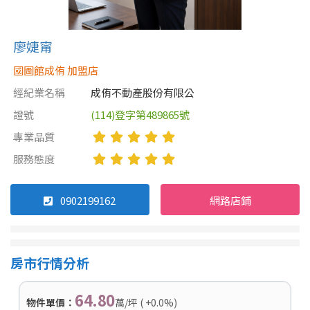
廖婕甯
國圖館成侑 加盟店
經紀業名稱
成侑不動產股份有限公
證號
(114)登字第489865號
專業品質
服務態度
0902199162
網路店鋪
房市行情分析
64.80
物件單價：
萬/坪 ( +0.0%)