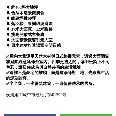
1樓
2樓
金門連江
3樓
4樓
5~10樓
11~20樓
21樓以上
~
樓
格局
不拘
1房
2房
3房
4房
5房以上