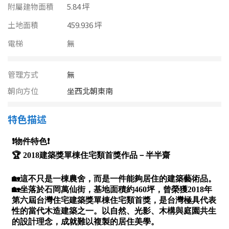
南投縣
附屬建物面積
5.84 坪
不拘
20坪以下
土地面積
雲林縣
459.936 坪
20~30 坪
30~40 坪
電梯
無
嘉義市
40~50 坪
50~60 坪
嘉義縣
管理方式
無
朝向方位
坐西北朝東南
60~70 坪
70~80 坪
台南市
高雄市
特色描述
80坪以上
澎湖縣
~
坪
屏東縣
樓層
台東縣
不拘
地下室
花蓮縣