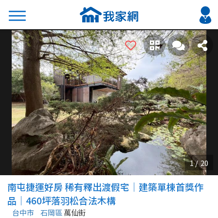
搜尋
熱門關鍵字
2026 台北降價好屋限量釋出
2026 新北降價好屋限量釋出
2026 台中降價好屋限量釋出
2026 台南降價好屋限量釋出
2026 高雄降價好屋限量釋出
縣市
區域
南屯捷運好房 稀有釋出渡假宅｜建築單棟首獎作
不限
不限
品｜460坪落羽松合法木構
台中市
石岡區
萬仙街