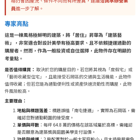
格仍會因屋況、條件不同而有所差異，建議
洽詢承辦營業
員
進一步了解。
專家亮點
這是一棟風格極鮮明的建築，將「居住」昇華為「建築藝
術」，非常適合對設計美學有極高要求、且不依賴捷運通勤的
購屋者。然而，作為一般投資或自住選擇，此物件存在明顯的
考量點。
是否值得購買：
取決於您的購屋目的。若您將其視為「度假宅」或
「藝術收藏型住宅」，且能接受石岡區的交通與生活機能，此物件
值得收藏；但若您是為通勤便利性或資產快速流動性而購屋，此物
件風險較高。
主要理由：
地點與標題落差
：標題誤植「南屯捷運」，實際為石岡區，需
確認您對通勤範圍的接受度。
單價與坪數
：每坪 64.8 萬的價格在該區域屬於高標，需確認
是否願意為建築獎與庭園美學支付溢價。
功能與維護
：2 房配置對於一般大家庭較小，且木造房屋需負