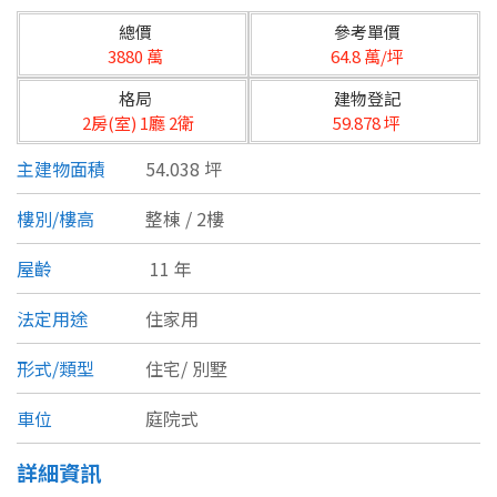
台北市
總價
參考單價
基隆市
3880 萬
64.8 萬/坪
格局
建物登記
新北市
2房(室) 1廳 2衛
59.878 坪
宜蘭縣
主建物面積
54.038 坪
類型(可複選)
桃園市
樓別/樓高
整棟 / 2樓
不拘
公寓
電梯大樓
套房
新竹市
屋齡
11 年
別墅
透天厝
樓中樓
華廈
新竹縣
法定用途
住家用
農舍
辦公
店面
工廠
苗栗縣
形式/類型
住宅/
別墅
台中市
廠辦
倉庫
土地
其他
車位
庭院式
彰化縣
詳細資訊
坪數