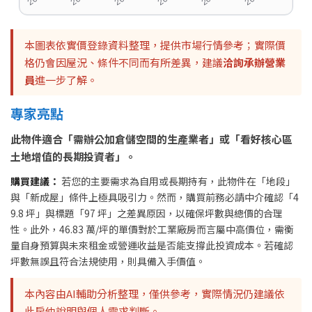
本圖表依實價登錄資料整理，提供市場行情參考；實際價
格仍會因屋況、條件不同而有所差異，建議
洽詢承辦營業
員
進一步了解。
專家亮點
此物件適合「需辦公加倉儲空間的生產業者」或「看好核心區
土地增值的長期投資者」。
購買建議：
若您的主要需求為自用或長期持有，此物件在「地段」
與「新成屋」條件上極具吸引力。然而，購買前務必請中介確認「4
9.8 坪」與標題「97 坪」之差異原因，以確保坪數與總價的合理
性。此外，46.83 萬/坪的單價對於工業廠房而言屬中高價位，需衡
量自身預算與未來租金或營運收益是否能支撐此投資成本。若確認
坪數無誤且符合法規使用，則具備入手價值。
本內容由AI輔助分析整理，僅供參考，實際情況仍建議依
此房仲說明與個人需求判斷。