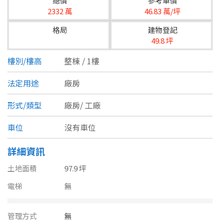
總價
參考單價
台北市
2332 萬
46.83 萬/坪
基隆市
格局
建物登記
49.8 坪
新北市
樓別/樓高
整棟 / 1樓
宜蘭縣
法定用途
廠房
類型(可複選)
桃園市
形式/類型
廠房/
工廠
不拘
公寓
電梯大樓
套房
新竹市
車位
沒有車位
別墅
透天厝
樓中樓
華廈
新竹縣
詳細資訊
農舍
辦公
店面
工廠
苗栗縣
土地面積
97.9 坪
台中市
廠辦
倉庫
土地
其他
電梯
無
彰化縣
坪數
管理方式
無