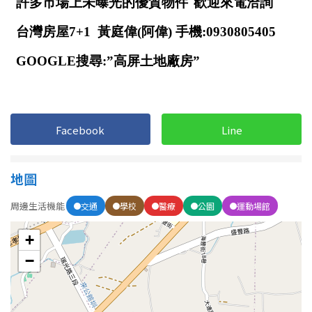
1樓
2樓
金門連江
3樓
4樓
5~10樓
11~20樓
21樓以上
Facebook
Line
~
樓
地圖
格局
周邊生活機能
交通
學校
醫療
公園
運動場館
不拘
1房
+
−
2房
3房
4房
5房以上