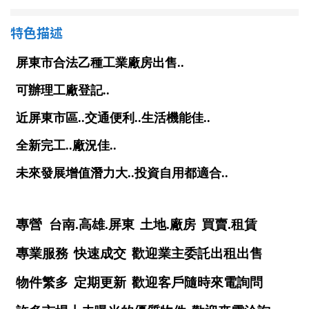
南投縣
不拘
20坪以下
特色描述
雲林縣
20~30 坪
30~40 坪
嘉義市
40~50 坪
50~60 坪
嘉義縣
60~70 坪
70~80 坪
台南市
高雄市
80坪以上
澎湖縣
~
坪
屏東縣
樓層
台東縣
不拘
地下室
花蓮縣