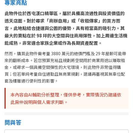
專家亮點
此物件位於西屯漢口精華區，屬於具備高流通性與投資價值的
透天店面。對於尋求「商辦自用」或「收租傳家」的買方而
言，此地點結合捷運與公園的優勢，具有相當高的吸引力。其
最大的賣點在於 98 坪的大空間與住商用彈性，加上周邊生活機
能成熟，非常適合家族企業或作為長期資產配置。
然而，購買此物件需考量 3880 萬元的總價門檻及 29 年屋齡可能帶
來的翻新成本。若您預算充裕且規劃將空間用於商業用途以賺取租
金，或尋求一個具備空間彈性的大宅環境，則此物件非常值得購
買；但若單純考量自住通勤且無商業規劃，建議再審視其無車位配
套及樓層通行便利性的影響。
本內容由AI輔助分析整理，僅供參考，實際情況仍建議依
此房仲說明與個人需求判斷。
問與答