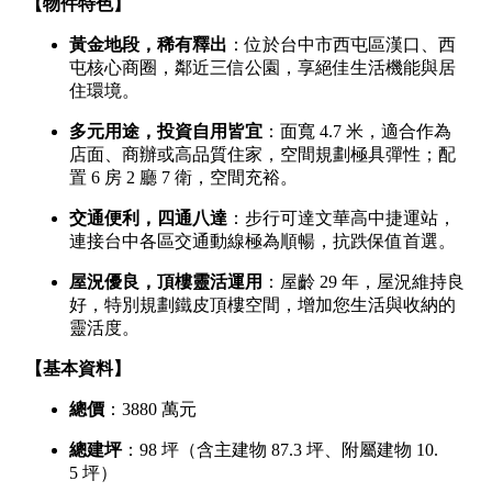
1樓
2樓
金門連江
3樓
4樓
5~10樓
11~20樓
21樓以上
~
樓
格局
不拘
1房
2房
3房
4房
5房以上