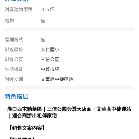
南投縣
不拘
20坪以下
附屬建物面積
10.5 坪
雲林縣
電梯
無
20~30 坪
30~40 坪
嘉義市
管理方式
無
40~50 坪
50~60 坪
嘉義縣
鄰近學校
大仁國小
60~70 坪
70~80 坪
台南市
鄰近公園
三信公園
生活機能
中義市場
高雄市
80坪以上
附近交通
文華高中捷運站
澎湖縣
~
坪
特色描述
屏東縣
樓層
台東縣
不拘
地下室
花蓮縣