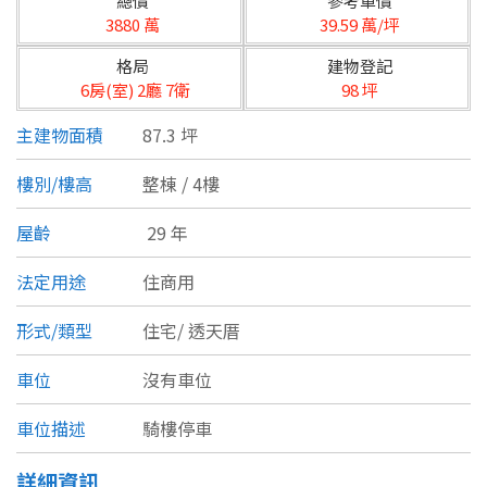
總價
參考單價
台北市
3880 萬
39.59 萬/坪
基隆市
格局
建物登記
6房(室) 2廳 7衛
98 坪
新北市
主建物面積
87.3 坪
宜蘭縣
樓別/樓高
整棟 / 4樓
類型(可複選)
桃園市
屋齡
29 年
不拘
公寓
電梯大樓
套房
新竹市
法定用途
住商用
別墅
透天厝
樓中樓
華廈
新竹縣
形式/類型
住宅/
透天厝
農舍
辦公
店面
工廠
苗栗縣
車位
沒有車位
台中市
廠辦
倉庫
土地
其他
車位描述
騎樓停車
彰化縣
坪數
詳細資訊