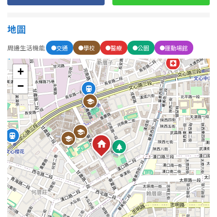
地圖
周邊生活機能
交通
學校
醫療
公園
運動場館
+
−