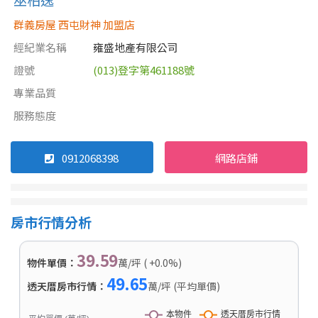
群義房屋 西屯財神 加盟店
經紀業名稱
雍盛地產有限公司
證號
(013)登字第461188號
專業品質
服務態度
0912068398
網路店鋪
房市行情分析
39.59
物件單價：
萬/坪 ( +0.0%)
49.65
透天厝房市行情：
萬/坪 (平均單價)