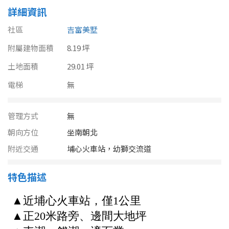
南投縣
詳細資訊
不拘
20坪以下
雲林縣
社區
吉富美墅
20~30 坪
30~40 坪
附屬建物面積
嘉義市
8.19 坪
土地面積
40~50 坪
29.01 坪
50~60 坪
嘉義縣
電梯
無
60~70 坪
70~80 坪
台南市
管理方式
無
高雄市
80坪以上
朝向方位
坐南朝北
澎湖縣
~
坪
附近交通
埔心火車站，幼獅交流道
屏東縣
特色描述
樓層
台東縣
不拘
地下室
花蓮縣