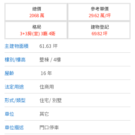
台北市
總價
參考單價
基隆市
2068 萬
29.62 萬/坪
格局
建物登記
新北市
3+3房(室) 3廳 4衛
69.82 坪
宜蘭縣
主建物面積
61.63 坪
類型(可複選)
桃園市
樓別/樓高
整棟 / 4樓
不拘
公寓
電梯大樓
套房
新竹市
屋齡
16 年
別墅
透天厝
樓中樓
華廈
新竹縣
法定用途
住商用
農舍
辦公
店面
工廠
苗栗縣
形式/類型
住宅/
別墅
台中市
廠辦
倉庫
土地
其他
車位
其它
彰化縣
車位描述
門口停車
坪數