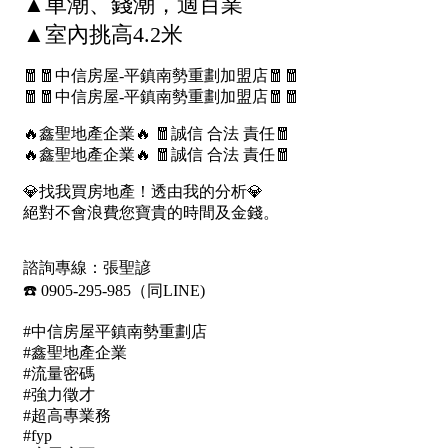
1樓
2樓
金門連江
3樓
4樓
5~10樓
11~20樓
21樓以上
~
樓
格局
不拘
1房
2房
3房
4房
5房以上