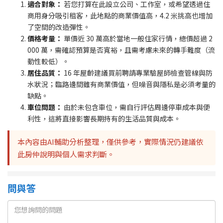
適合對象：
若您打算在此設立公司、工作室，或希望透過住
商用身分吸引租客，此地點的商業價值高，4.2 米挑高也增加
了空間的改造彈性。
價格考量：
單價近 30 萬高於當地一般住家行情，總價超過 2
000 萬，需確認預算是否寬裕，且需考慮未來的轉手難度（流
動性較低）。
居住品質：
16 年屋齡建議買前聘請專業驗屋師檢查管線與防
水狀況；臨路邊間雖有商業價值，但噪音與隱私是必須考量的
缺點。
車位問題：
由於未包含車位，需自行評估周邊停車成本與便
利性，這將直接影響長期持有的生活品質與成本。
本內容由AI輔助分析整理，僅供參考，實際情況仍建議依
此房仲說明與個人需求判斷。
問與答