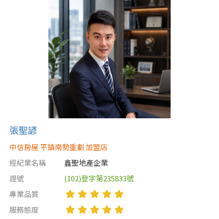
張聖諺
中信房屋 平鎮南勢重劃 加盟店
經紀業名稱
鑫聖地產企業
證號
(102)登字第235833號
專業品質
服務態度