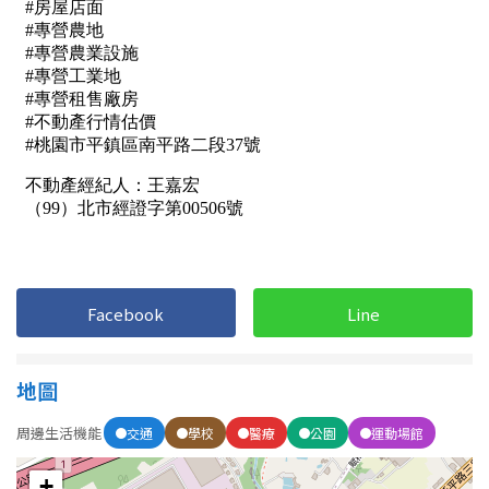
屋齡
不拘
5 年以下
5-10 年
10-20 年
20-30 年
30-40 年
40 年以上
Facebook
Line
售價
地圖
周邊生活機能
交通
學校
醫療
公園
運動場館
+