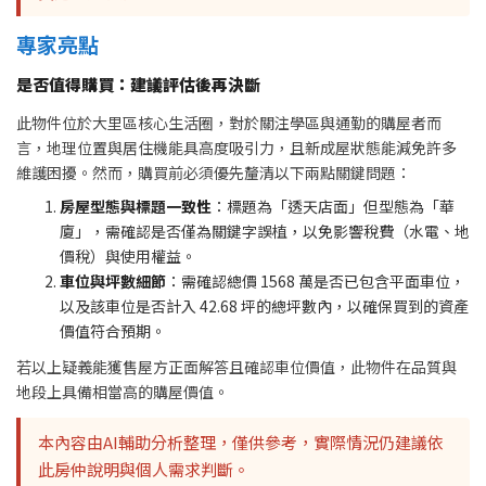
專家亮點
是否值得購買：建議評估後再決斷
此物件位於大里區核心生活圈，對於關注學區與通勤的購屋者而
言，地理位置與居住機能具高度吸引力，且新成屋狀態能減免許多
維護困擾。然而，購買前必須優先釐清以下兩點關鍵問題：
房屋型態與標題一致性
：標題為「透天店面」但型態為「華
廈」，需確認是否僅為關鍵字誤植，以免影響稅費（水電、地
價稅）與使用權益。
車位與坪數細節
：需確認總價 1568 萬是否已包含平面車位，
以及該車位是否計入 42.68 坪的總坪數內，以確保買到的資產
價值符合預期。
若以上疑義能獲售屋方正面解答且確認車位價值，此物件在品質與
地段上具備相當高的購屋價值。
本內容由AI輔助分析整理，僅供參考，實際情況仍建議依
此房仲說明與個人需求判斷。