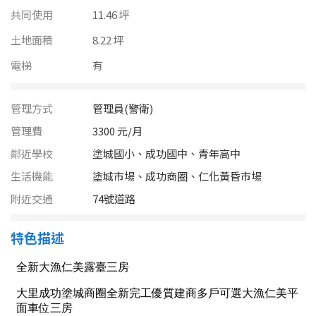
南投縣
共同使用
11.46 坪
不拘
20坪以下
雲林縣
土地面積
8.22 坪
20~30 坪
30~40 坪
電梯
有
嘉義市
40~50 坪
50~60 坪
嘉義縣
管理方式
管理員(警衛)
60~70 坪
70~80 坪
台南市
管理費
3300 元/月
鄰近學校
塗城國小、成功國中、青年高中
高雄市
80坪以上
生活機能
塗城市場、成功商圈、仁化黃昏市場
澎湖縣
附近交通
74號道路
~
坪
屏東縣
特色描述
樓層
台東縣
不拘
地下室
花蓮縣