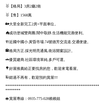
1樓
2樓
金門連江
3樓
4樓
5~10樓
11~20樓
21樓以上
~
樓
格局
不拘
1房
2房
3房
4房
5房以上