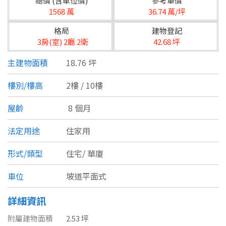
總價 (含車位價)
參考單價
台北市
1568 萬
36.74 萬/坪
基隆市
格局
建物登記
3房(室) 2廳 2衛
42.68 坪
新北市
主建物面積
18.76 坪
宜蘭縣
樓別/樓高
2樓 / 10樓
類型(可複選)
桃園市
屋齡
8 個月
不拘
公寓
電梯大樓
套房
新竹市
法定用途
住家用
別墅
透天厝
樓中樓
華廈
新竹縣
形式/類型
住宅/
華廈
農舍
辦公
店面
工廠
苗栗縣
車位
坡道平面式
台中市
廠辦
倉庫
土地
其他
詳細資訊
彰化縣
附屬建物面積
2.53 坪
坪數