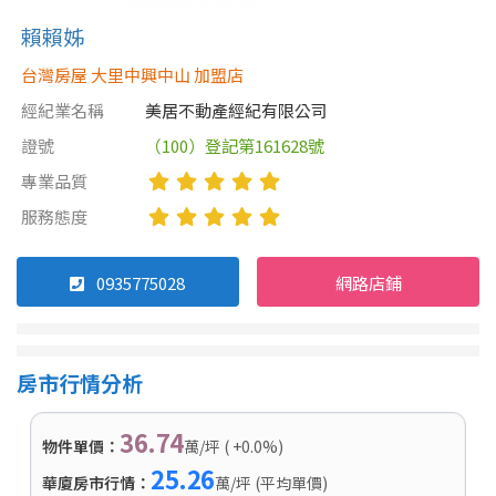
賴賴姊
台灣房屋 大里中興中山 加盟店
經紀業名稱
美居不動產經紀有限公司
證號
（100）登記第161628號
專業品質
服務態度
0935775028
網路店鋪
房市行情分析
36.74
物件單價：
萬/坪 ( +0.0%)
25.26
華廈房市行情：
萬/坪 (平均單價)