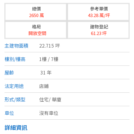
台北市
總價
參考單價
基隆市
2650 萬
43.28 萬/坪
格局
建物登記
新北市
開放空間
61.23 坪
宜蘭縣
主建物面積
22.715 坪
類型(可複選)
桃園市
樓別/樓高
1樓 / 7樓
不拘
公寓
電梯大樓
套房
新竹市
屋齡
31 年
別墅
透天厝
樓中樓
華廈
新竹縣
法定用途
店鋪
農舍
辦公
店面
工廠
苗栗縣
形式/類型
住宅/
華廈
台中市
廠辦
倉庫
土地
其他
車位
沒有車位
彰化縣
詳細資訊
坪數