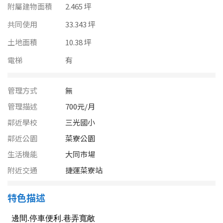
南投縣
附屬建物面積
2.465 坪
不拘
20坪以下
共同使用
雲林縣
33.343 坪
20~30 坪
30~40 坪
土地面積
10.38 坪
嘉義市
電梯
有
40~50 坪
50~60 坪
嘉義縣
60~70 坪
70~80 坪
管理方式
無
台南市
管理描述
700元/月
高雄市
80坪以上
鄰近學校
三光國小
澎湖縣
鄰近公園
菜寮公園
~
坪
生活機能
大同市場
屏東縣
附近交通
捷運菜寮站
樓層
台東縣
特色描述
不拘
地下室
花蓮縣