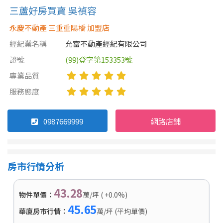
三蘆好房買賣 吳禎容
永慶不動產 三重重陽橋 加盟店
經紀業名稱
允富不動產經紀有限公司
證號
(99)登字第153353號
專業品質
服務態度
0987669999
網路店鋪
房市行情分析
43.28
物件單價：
萬/坪 ( +0.0%)
45.65
華廈房市行情：
萬/坪 (平均單價)