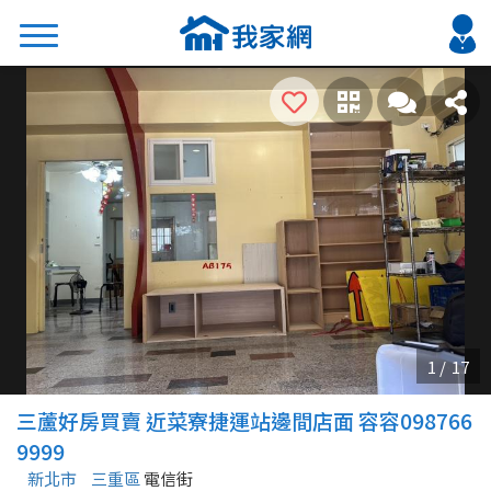
搜尋
熱門關鍵字
2026 台北降價好屋限量釋出
2026 新北降價好屋限量釋出
2026 台中降價好屋限量釋出
2026 台南降價好屋限量釋出
2026 高雄降價好屋限量釋出
縣市
區域
三蘆好房買賣 近菜寮捷運站邊間店面 容容098766
不限
不限
9999
新北市
三重區
電信街