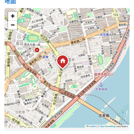
地圖
+
−
Leaflet
|
©
OpenStreetMap
contributors