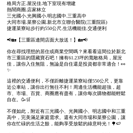
1樓
2樓
金門連江
3樓
4樓
5~10樓
11~20樓
21樓以上
~
樓
格局
不拘
1房
2房
3房
4房
5房以上