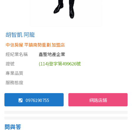
胡智凱 阿龍
中信房屋 平鎮南勢重劃 加盟店
經紀業名稱
鑫聖地產企業
證號
(114)登字第499626號
專業品質
服務態度
0976190755
網路店鋪
問與答