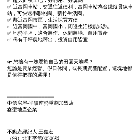
1樓
2樓
金門連江
3樓
4樓
5~10樓
11~20樓
21樓以上
~
樓
格局
不拘
1房
2房
3房
4房
5房以上