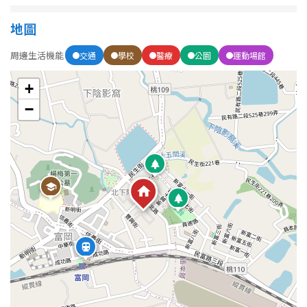
地圖
周邊生活機能
交通
學校
醫療
公園
運動場館
+
−