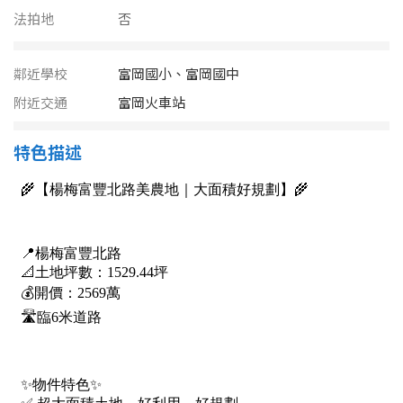
南投縣
法拍地
否
不拘
20坪以下
雲林縣
20~30 坪
30~40 坪
鄰近學校
富岡國小、富岡國中
嘉義市
附近交通
富岡火車站
40~50 坪
50~60 坪
嘉義縣
特色描述
60~70 坪
70~80 坪
台南市
高雄市
80坪以上
澎湖縣
~
坪
屏東縣
樓層
台東縣
不拘
地下室
花蓮縣