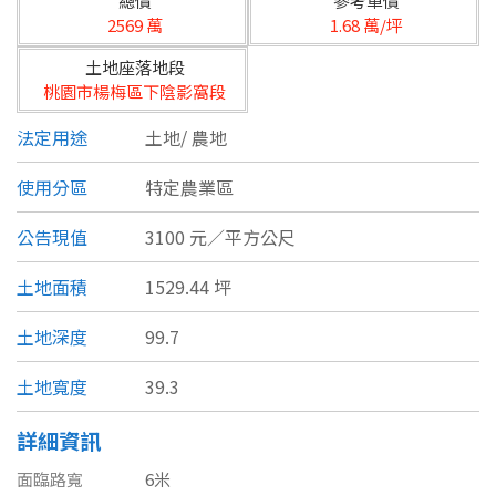
總價
參考單價
台北市
2569 萬
1.68 萬/坪
基隆市
土地座落地段
桃園市楊梅區下陰影窩段
新北市
法定用途
土地/
農地
宜蘭縣
使用分區
特定農業區
類型(可複選)
桃園市
公告現值
3100 元／平方公尺
不拘
公寓
電梯大樓
套房
新竹市
土地面積
1529.44 坪
別墅
透天厝
樓中樓
華廈
新竹縣
土地深度
99.7
農舍
辦公
店面
工廠
苗栗縣
土地寬度
39.3
台中市
廠辦
倉庫
土地
其他
詳細資訊
彰化縣
面臨路寬
6米
坪數