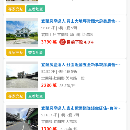
不拘
5 年以下
專家亮點
查看地圖
宜蘭房產達人 員山大地坪雲闊六房美農舍~台灣房屋小豬
5-10 年
10-20 年
96.86 坪 | 6房 3廳 5衛
雲闊山莊 宜蘭縣 員山鄉 協進路
20-30 年
30-40 年
3790 萬
目前下殺 4.8%
40 年以上
專家亮點
查看地圖
宜蘭房產達人 壯圍近國五全新孝親房農舍~台灣房屋小豬
92.92 坪 | 4房 4廳 5衛
售價
宜蘭縣 壯圍鄉 美功路一段
3280 萬
35.3萬/坪
專家亮點
查看地圖
宜蘭房產達人 宜市近國道賺錢金店住~台灣房屋小豬
51.817 坪 | 3房 2廳 2衛
宜蘭縣 宜蘭市 大福路
1300 萬
25.09萬/坪