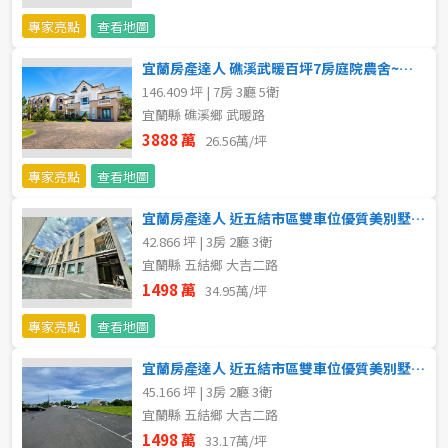
20~30 坪
30~40 坪
嘉義市
專家亮點
查看地圖
40~50 坪
50~60 坪
嘉義縣
宜蘭房產達人 礁溪武暖百坪7房庭院農舍~台灣房屋小豬
146.409 坪 | 7房 3廳 5衛
60~70 坪
70~80 坪
台南市
宜蘭縣 礁溪鄉 武暖路
3888 萬
26.56萬/坪
高雄市
80坪以上
專家亮點
查看地圖
澎湖縣
~
坪
宜蘭房產達人 近五結市區雙車位優質美別墅B~台灣房屋小豬
42.866 坪 | 3房 2廳 3衛
屏東縣
宜蘭縣 五結鄉 大吉二路
樓層
台東縣
1498 萬
34.95萬/坪
不拘
地下室
專家亮點
查看地圖
花蓮縣
宜蘭房產達人 近五結市區雙車位優質美別墅A~台灣房屋小豬
1樓
2樓
金門連江
45.166 坪 | 3房 2廳 3衛
宜蘭縣 五結鄉 大吉二路
3樓
4樓
1498 萬
33.17萬/坪