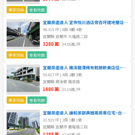
專家亮點
查看地圖
宜蘭房產達人 宜市悅川酒店旁百坪建地雙店面~台灣房屋小豬
96.315 坪 | 8房 4廳 4衛
宜蘭縣 宜蘭市 大福路二段
3280 萬
34.05萬/坪
專家亮點
查看地圖
宜蘭房產達人 礁溪龍潭稀有輕屋齡美店住~台灣房屋小豬
50.617 坪 | 4房 2廳 3衛
宜蘭縣 礁溪鄉 龍泉路
1680 萬
33.19萬/坪
專家亮點
查看地圖
宜蘭房產達人 謙和景觀典雅兩房車位宅~台灣房屋小豬
33.922 坪 | 2房 1廳 1衛
宜蘭縣 宜蘭市 農權路三段
1288 萬
37.97萬/坪