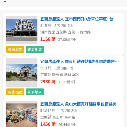
新北市
宜蘭縣
宜蘭房產達人 宜市西門路3房車位華廈~台灣房屋小豬
31.5 坪 | 3房 2廳 2衛
類型(可複選)
桃園市
河岸首席 宜蘭縣 宜蘭市 西門路
1168 萬
37.08萬/坪
不拘
公寓
電梯大樓
套房
新竹市
專家亮點
查看地圖
別墅
透天厝
樓中樓
華廈
新竹縣
宜蘭房產達人 羅東近轉運站6房孝親房農舍~台灣房屋小豬
95.3 坪 | 6房 2廳 5衛
農舍
辦公
店面
工廠
苗栗縣
宜蘭縣 羅東鎮 新群南路
台中市
2980 萬
31.27萬/坪
廠辦
倉庫
土地
其他
專家亮點
查看地圖
彰化縣
坪數
宜蘭房產達人 員山大面寬好廷雙車位精裝美墅~台灣房屋小豬
南投縣
54.842 坪 | 4房 2廳 5衛
不拘
20坪以下
宜蘭縣 員山鄉 尚深路
雲林縣
1450 萬
26.44萬/坪