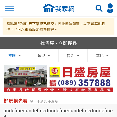
搜尋
您點選的物件
已下架或已成交
，因此無法瀏覽。以下是其他物
件，也可以重新設定條件搜尋。
我家網房屋買賣
找售屋 - 立即搜尋
熱門關鍵字
不限
類型
售金
其他
縣市
區域
不限
不限
台北市
好房搶先看
第一手消息 不漏接
undefinedundefinedundefinedundefinedundefine
基隆市
d