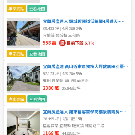
專家亮點
查看地圖
5~10樓
11~20樓
宜蘭房產達人 頭城近國道低總價4房透天~台灣房屋小豬
21樓以上
39.433 坪 | 4房 2廳 2衛
宜蘭縣 頭城鎮 三和路
~
樓
558 萬
目前下殺 6.7%
專家亮點
查看地圖
格局
宜蘭房產達 員山近市區獨棟大坪數麗田別墅~台灣房屋小豬
92.123 坪 | 4房 2廳 5衛
不拘
1房
麗田 宜蘭縣 員山鄉 尚深路
2380 萬
25.84萬/坪
2房
3房
專家亮點
查看地圖
4房
5房以上
宜蘭房產達人 羅東福容首學高樓景觀兩房~台灣房屋小豬
26.495 坪 | 2房 1廳 1衛
福容首學 宜蘭縣 羅東鎮 純精路三段
屋齡
1168 萬
44.08萬/坪