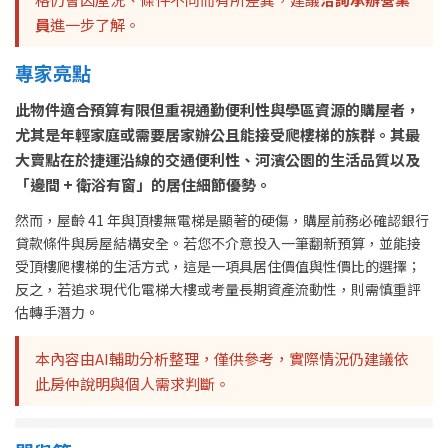
員
進一步了解。
專家亮點
此物件適合預算有限但重視通勤便利性與學區資源的購屋者，
尤其是年輕家庭或需要居家辦公且能接受爬樓梯的族群。其最
大賣點在於捷運沿線的交通便利性、河濱公園的生活品質以及
「邊間 + 衛浴有窗」的居住細節優勢。
然而，屋齡 41 年與頂樓無電梯是顯著的硬傷，購屋前務必確認銀行
貸款條件與房屋結構安全。若您不介意投入一筆翻新預算，並能接
受頂樓爬樓梯的生活方式，這是一項具居住價值與性價比的選擇；
反之，若追求現代化電梯大樓或考量長期資產流動性，則需慎重評
估轉手潛力。
本內容由AI輔助分析整理，僅供參考，實際情況仍建議依
此房仲說明與個人需求判斷。