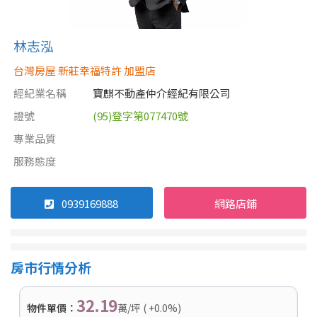
林志泓
台灣房屋 新莊幸福特許 加盟店
經紀業名稱
寶麒不動產仲介經紀有限公司
證號
(95)登字第077470號
專業品質
服務態度
0939169888
網路店鋪
房市行情分析
32.19
物件單價：
萬/坪 ( +0.0%)