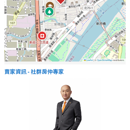
屋齡
不拘
5 年以下
5-10 年
10-20 年
20-30 年
30-40 年
Leaflet
|
©
OpenStreetMap
contributors
賣家資訊 - 社群房仲專家
40 年以上
售價