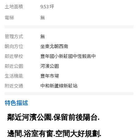
南投縣
土地面積
9.53 坪
不拘
20坪以下
雲林縣
電梯
無
20~30 坪
30~40 坪
嘉義市
管理方式
無
40~50 坪
50~60 坪
嘉義縣
朝向方位
坐東北朝西南
60~70 坪
70~80 坪
鄰近學校
豐年國小新莊國中恆毅高中
台南市
鄰近公園
河濱公園
高雄市
80坪以上
生活機能
豐年市場
澎湖縣
附近交通
中和新蘆線新莊站
~
坪
屏東縣
特色描述
樓層
台東縣
不拘
地下室
花蓮縣