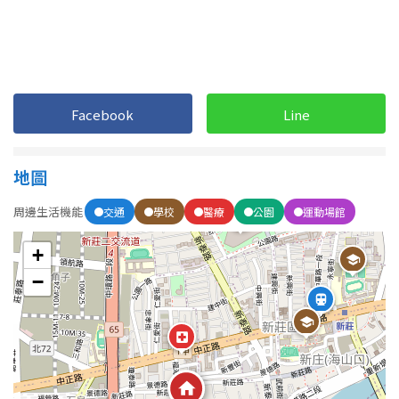
1樓
2樓
金門連江
3樓
4樓
5~10樓
11~20樓
Facebook
Line
21樓以上
地圖
~
樓
周邊生活機能
交通
學校
醫療
公園
運動場館
格局
+
−
不拘
1房
2房
3房
4房
5房以上