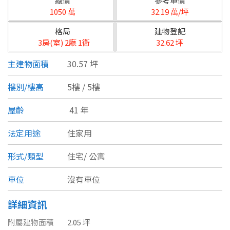
總價
參考單價
台北市
1050 萬
32.19 萬/坪
基隆市
格局
建物登記
3房(室) 2廳 1衛
32.62 坪
新北市
主建物面積
30.57 坪
宜蘭縣
樓別/樓高
5樓 / 5樓
類型(可複選)
桃園市
屋齡
41 年
不拘
公寓
電梯大樓
套房
新竹市
法定用途
住家用
別墅
透天厝
樓中樓
華廈
新竹縣
形式/類型
住宅/
公寓
農舍
辦公
店面
工廠
苗栗縣
車位
沒有車位
台中市
廠辦
倉庫
土地
其他
詳細資訊
彰化縣
附屬建物面積
2.05 坪
坪數