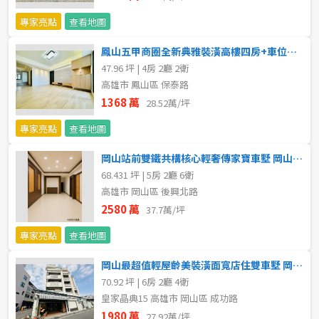
不拘
5 年以下
專家亮點
查看地圖
鳳山五甲商圈全新典雅裝潢高樓四房+車位美大樓 岡山區買賣房
5-10 年
10-20 年
47.96 坪 | 4房 2廳 2衛
高雄市 鳳山區 保泰路
20-30 年
30-40 年
1368 萬
28.52萬/坪
40 年以上
專家亮點
查看地圖
岡山站前雙鐵共構核心輕奢傳家寶車墅 岡山區買賣房
68.431 坪 | 5房 2廳 6衛
售價
高雄市 岡山區 後興北路
2580 萬
37.7萬/坪
專家亮點
查看地圖
岡山最超值輕屋齡美裝潢面寬店住雙車墅 岡山區買賣房
70.92 坪 | 6房 2廳 4衛
皇家晶典15 高雄市 岡山區 成功路
1980 萬
27.92萬/坪