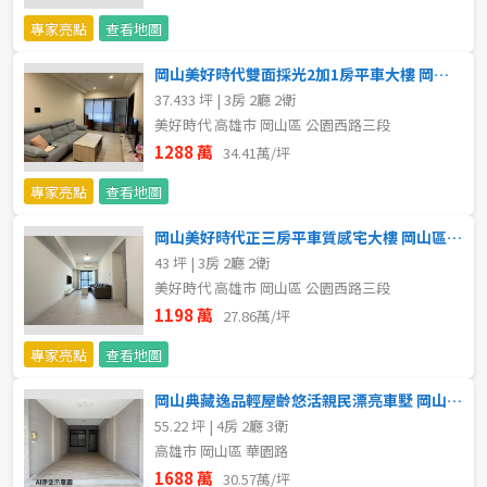
20~30 坪
30~40 坪
嘉義市
專家亮點
查看地圖
40~50 坪
50~60 坪
嘉義縣
岡山美好時代雙面採光2加1房平車大樓 岡山區買賣房
37.433 坪 | 3房 2廳 2衛
60~70 坪
70~80 坪
台南市
美好時代 高雄市 岡山區 公園西路三段
1288 萬
34.41萬/坪
高雄市
80坪以上
專家亮點
查看地圖
澎湖縣
~
坪
岡山美好時代正三房平車質感宅大樓 岡山區買賣房
43 坪 | 3房 2廳 2衛
屏東縣
美好時代 高雄市 岡山區 公園西路三段
樓層
台東縣
1198 萬
27.86萬/坪
不拘
地下室
專家亮點
查看地圖
花蓮縣
岡山典藏逸品輕屋齡悠活親民漂亮車墅 岡山區買賣房
1樓
2樓
金門連江
55.22 坪 | 4房 2廳 3衛
高雄市 岡山區 華園路
3樓
4樓
1688 萬
30.57萬/坪