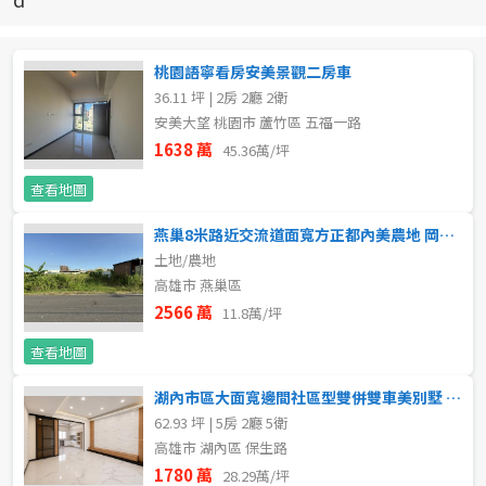
新北市
宜蘭縣
桃園語寧看房安美景觀二房車
36.11 坪 | 2房 2廳 2衛
類型(可複選)
桃園市
安美大望 桃園市 蘆竹區 五福一路
1638 萬
45.36萬/坪
不拘
公寓
電梯大樓
套房
新竹市
查看地圖
別墅
透天厝
樓中樓
華廈
新竹縣
燕巢8米路近交流道面寬方正都內美農地 岡山區買賣房
土地/農地
農舍
辦公
店面
工廠
苗栗縣
高雄市 燕巢區
台中市
2566 萬
11.8萬/坪
廠辦
倉庫
土地
其他
查看地圖
彰化縣
坪數
湖內市區大面寬邊間社區型雙併雙車美別墅 岡山區買賣房
南投縣
62.93 坪 | 5房 2廳 5衛
不拘
20坪以下
高雄市 湖內區 保生路
雲林縣
1780 萬
28.29萬/坪