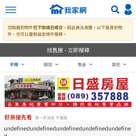
搜尋
您點選的物件
已下架或已成交
，因此無法瀏覽。以下是其他物
件，也可以重新設定條件搜尋。
我家網房屋買賣
找售屋 - 立即搜尋
熱門關鍵字
不限
類型
售金
其他
縣市
區域
不限
不限
台北市
好房搶先看
第一手消息 不漏接
undefinedundefinedundefinedundefinedundefine
基隆市
d