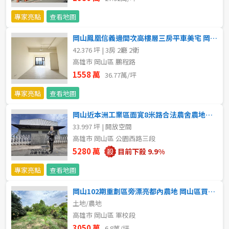
專家亮點
查看地圖
岡山鳳凰信義邊間次高樓層三房平車美宅 岡山區買賣房
42.376 坪 | 3房 2廳 2衛
高雄市 岡山區 鵬程路
1558 萬
36.77萬/坪
專家亮點
查看地圖
岡山近本洲工業區面寛8米路合法農舍農地廠房 岡山區買賣房
33.997 坪 | 開放空間
高雄市 岡山區 公園西路三段
5280 萬
目前下殺 9.9%
專家亮點
查看地圖
岡山102期重劃區旁漂亮都內農地 岡山區買賣房
土地/農地
高雄市 岡山區 軍校段
3050 萬
6.8萬/坪