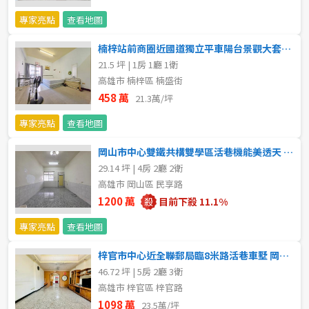
專家亮點
查看地圖
5~10樓
11~20樓
楠梓站前商圈近國道獨立平車陽台景觀大套房 岡山區買賣房
21樓以上
21.5 坪 | 1房 1廳 1衛
高雄市 楠梓區 楠盛街
~
樓
458 萬
21.3萬/坪
專家亮點
查看地圖
格局
岡山市中心雙鐵共構雙學區活巷機能美透天 岡山區買賣房
29.14 坪 | 4房 2廳 2衛
不拘
1房
高雄市 岡山區 民享路
1200 萬
目前下殺 11.1%
2房
3房
專家亮點
查看地圖
4房
5房以上
梓官市中心近全聯郵局臨8米路活巷車墅 岡山區買賣房
46.72 坪 | 5房 2廳 3衛
高雄市 梓官區 梓官路
屋齡
1098 萬
23.5萬/坪