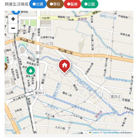
周邊生活機能
交通
學校
醫療
公園
+
屋齡
−
不拘
5 年以下
5-10 年
10-20 年
20-30 年
30-40 年
40 年以上
售價
Leaflet
|
©
OpenStreetMap
contributors