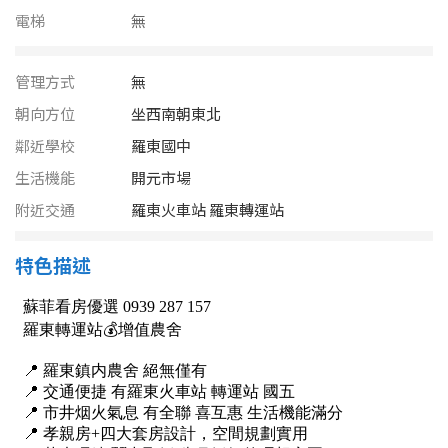
南投縣
電梯
無
不拘
20坪以下
雲林縣
20~30 坪
30~40 坪
管理方式
無
嘉義市
朝向方位
坐西南朝東北
40~50 坪
50~60 坪
嘉義縣
鄰近學校
羅東國中
生活機能
開元市場
60~70 坪
70~80 坪
台南市
附近交通
羅東火車站 羅東轉運站
高雄市
80坪以上
特色描述
澎湖縣
~
坪
屏東縣
樓層
台東縣
不拘
地下室
花蓮縣