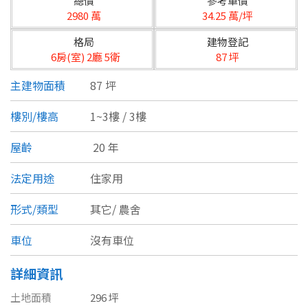
總價
參考單價
台北市
2980 萬
34.25 萬/坪
基隆市
格局
建物登記
6房(室) 2廳 5衛
87 坪
新北市
主建物面積
87 坪
宜蘭縣
樓別/樓高
1~3樓 / 3樓
類型(可複選)
桃園市
屋齡
20 年
不拘
公寓
電梯大樓
套房
新竹市
法定用途
住家用
別墅
透天厝
樓中樓
華廈
新竹縣
形式/類型
其它/
農舍
農舍
辦公
店面
工廠
苗栗縣
車位
沒有車位
台中市
廠辦
倉庫
土地
其他
詳細資訊
彰化縣
土地面積
296 坪
坪數