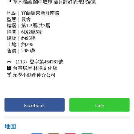
1樓
2樓
金門連江
3樓
4樓
5~10樓
11~20樓
21樓以上
~
樓
格局
不拘
1房
Facebook
Line
2房
3房
地圖
4房
5房以上