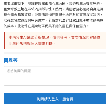
主要理由如下：地點位於羅東核心生活圈，交通與生活機能完善，
且大坪數土地在區域內具稀缺性。然而，購屋者務必確認自身是否
符合農舍購置資格，並釐清建物坪數與土地坪數的實際權狀狀況，
以確認貸款額度與持有成本。若確認無法律疑慮且能承擔修繕舊屋
的成本，此物件在羅東地區仍具不錯的居住與保值潛力。
本內容由AI輔助分析整理，僅供參考，實際情況仍建議依
此房仲說明與個人需求判斷。
問與答
詢問請先登入一般會員