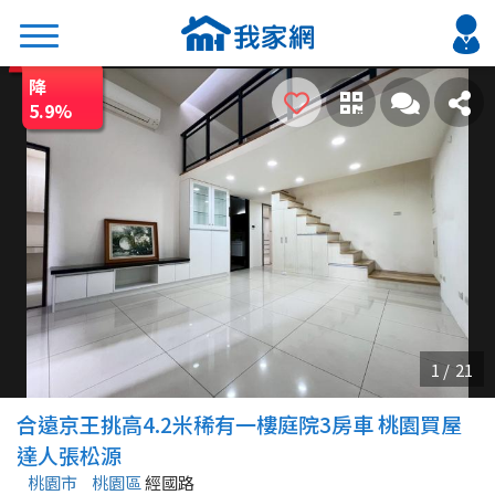
降
搜尋
5.9
%
熱門關鍵字
2026 台北降價好屋限量釋出
2026 新北降價好屋限量釋出
2026 台中降價好屋限量釋出
2026 台南降價好屋限量釋出
2026 高雄降價好屋限量釋出
縣市
區域
合遠京王挑高4.2米稀有一樓庭院3房車 桃園買屋
不限
不限
達人張松源
桃園市
桃園區
經國路