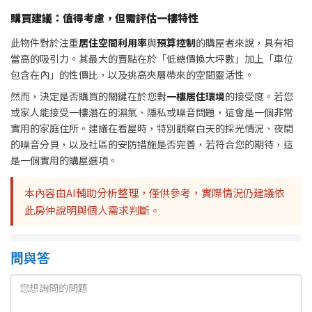
購買建議：值得考慮，但需評估一樓特性
此物件對於注重
居住空間利用率
與
預算控制
的購屋者來說，具有相
當高的吸引力。其最大的賣點在於「低總價換大坪數」加上「車位
包含在內」的性價比，以及挑高夾層帶來的空間靈活性。
然而，決定是否購買的關鍵在於您對
一樓居住環境
的接受度。若您
或家人能接受一樓潛在的濕氣、隱私或噪音問題，這會是一個非常
實用的家庭住所。建議在看屋時，特別觀察白天的採光情況、夜間
的噪音分貝，以及社區的安防措施是否完善，若符合您的期待，這
是一個實用的購屋選項。
本內容由AI輔助分析整理，僅供參考，實際情況仍建議依
此房仲說明與個人需求判斷。
問與答