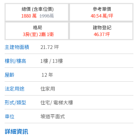
台北市
總價 (含車位價)
參考單價
基隆市
1880 萬
1998萬
40.54 萬/坪
格局
建物登記
新北市
3房(室) 2廳 1衛
46.37 坪
宜蘭縣
主建物面積
21.72 坪
類型(可複選)
桃園市
樓別/樓高
1樓 / 13樓
不拘
公寓
電梯大樓
套房
新竹市
屋齡
12 年
別墅
透天厝
樓中樓
華廈
新竹縣
法定用途
住家用
農舍
辦公
店面
工廠
苗栗縣
形式/類型
住宅/
電梯大樓
台中市
廠辦
倉庫
土地
其他
車位
坡道平面式
彰化縣
詳細資訊
坪數