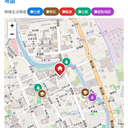
地圖
周邊生活機能
交通
學校
醫療
公園
運動場館
屋齡
+
不拘
5 年以下
−
5-10 年
10-20 年
20-30 年
30-40 年
40 年以上
售價