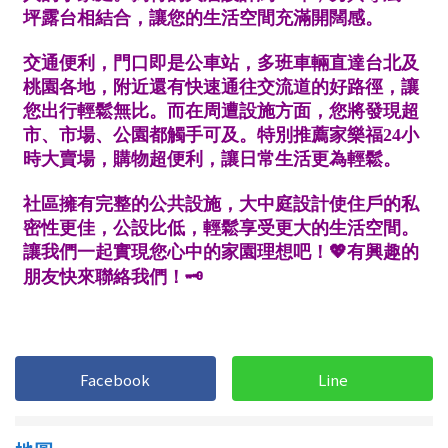
1樓
2樓
金門連江
3樓
4樓
5~10樓
11~20樓
21樓以上
~
樓
格局
不拘
1房
2房
3房
Facebook
Line
4房
5房以上