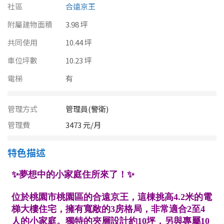
南投縣
社區
合遠京王
不拘
20坪以下
附屬建物面積
雲林縣
3.98 坪
20~30 坪
30~40 坪
共同使用
10.44 坪
嘉義市
車位坪數
10.23 坪
40~50 坪
50~60 坪
嘉義縣
電梯
有
60~70 坪
70~80 坪
台南市
管理方式
管理員(警衛)
高雄市
80坪以上
管理費
3473 元/月
澎湖縣
~
坪
特色描述
屏東縣
樓層
台東縣
不拘
地下室
花蓮縣