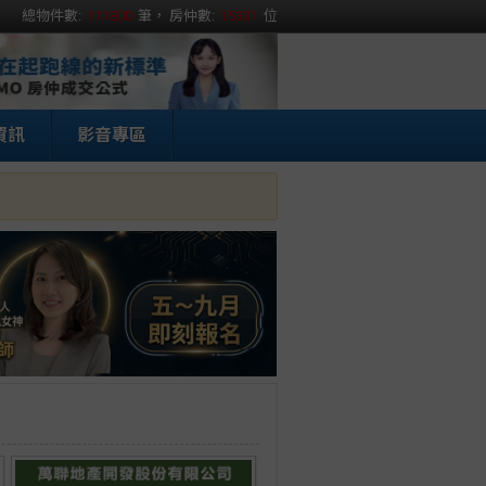
總物件數:
111800
筆， 房仲數:
15331
位
資訊
影音專區