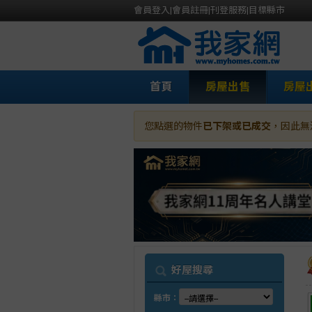
會員登入
|
會員註冊
|
刊登服務
|
目標縣市
首頁
房屋出售
房屋
您點選的物件
已下架或已成交
，因此無
我
好屋搜尋
縣市：