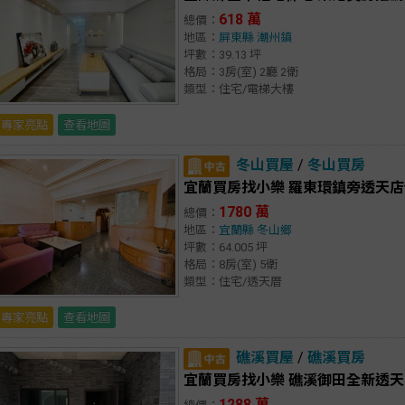
618 萬
總價：
地區：
屏東縣
潮州鎮
坪數：39.13 坪
格局：3房(室) 2廳 2衛
類型：住宅/電梯大樓
專家亮點
查看地圖
冬山買屋
/
冬山買房
宜蘭買房找小樂 羅東環鎮旁透天店住
1780 萬
總價：
地區：
宜蘭縣
冬山鄉
坪數：64.005 坪
格局：8房(室) 5衛
類型：住宅/透天厝
專家亮點
查看地圖
礁溪買屋
/
礁溪買房
宜蘭買房找小樂 礁溪御田全新透天1
1288 萬