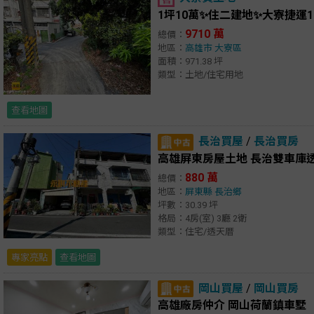
1坪10萬✨住二建地✨大寮捷運
9710 萬
總價：
地區：
高雄市
大寮區
面積：971.38 坪
類型：土地/住宅用地
查看地圖
長治買屋
/
長治買房
高雄屏東房屋土地 長治雙車庫
880 萬
總價：
地區：
屏東縣
長治鄉
坪數：30.39 坪
格局：4房(室) 3廳 2衛
類型：住宅/透天厝
專家亮點
查看地圖
岡山買屋
/
岡山買房
高雄廠房仲介 岡山荷蘭鎮車墅