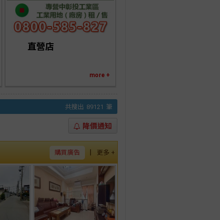
    　直營店
more +
共搜出
89121
筆
降價通知
|
購買廣告
更多 +