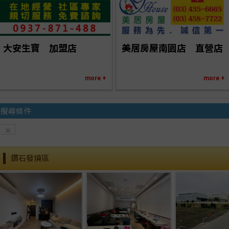
大安生寶　加盟店
美居房屋南園店　直營店
more +
more +
搜尋條件
鑽石發燒區