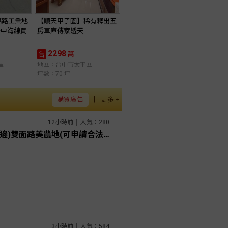
臨路工業地
【順天甲子園】稀有釋出五
台中海線買
房車庫傳家透天
2298
萬
售
區
地區：台中市太平區
坪數：70 坪
|
購買廣告
更多 +
12小時前 │ 人氣：280
桃園土地專家 張聖諺 新屋(大路邊)雙面路美農地(可申請合法設施農舍)
3小時前 │ 人氣：584