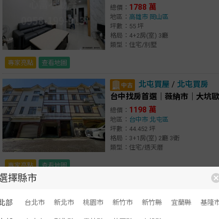
1788 萬
總價：
地區：
高雄市
岡山區
坪數：55 坪
格局：4+2房(室) 3廳
類型：住宅/別墅
專家亮點
查看地圖
北屯買屋
/
北屯買房
台中找房首選｜薇納市｜大坑
1198 萬
總價：
地區：
台中市
北屯區
坪數：44.452 坪
格局：3+1房(室) 2廳 3衛
類型：住宅/透天厝
專家亮點
查看地圖
選擇縣市
房屋列表
北部
台北市
新北市
桃園市
新竹市
新竹縣
宜蘭縣
基隆
顯示：
文字
圖文