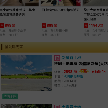
羅東數位房仲 義成市集旁
田中新民國小旁公館路透天
龍井大面寬雙面
免裝潢質感美透天
可整合至970坪 
屋莊鴻德
898
888
11940
萬
萬
萬
售
售
售
地區：宜蘭縣冬山鄉
地區：彰化縣田中鎮
地區：台中市龍井
坪數：28.1 坪
坪數：56.1 坪
面積：600 坪
搶先曝光區
新屋買土地
1
2598 萬
總價：
目前降
%
地區：
桃園市
新屋區
面積：780.14 坪
類型：土地/農地
查看地圖
大寮買土地