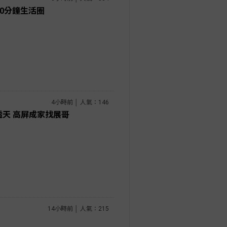
10分鐘生活圈
4小時前 │ 人氣：146
透天 高屏成家找展哥
14小時前 │ 人氣：215