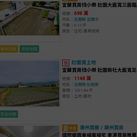
宜蘭買房找小樂 壯圍大面寬三面
698 萬
總價：
地區：
宜蘭縣
宜蘭市
坪數：6.12 坪
類型：住宅/農業使用
專家亮點
查看地圖
壯圍買土地
宜蘭買房找小樂 壯圍新社大面寬
1148 萬
總價：
地區：
宜蘭縣
壯圍鄉
面積：1021.84 坪
類型：土地/農地
查看地圖
潮州買屋
/
潮州買房
國際鄉園幸福電梯宅 東港買房推薦