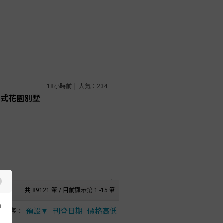
18小時前 │ 人氣：234
歐式花園別墅
共 89121 筆 / 目前顯示第 1 -15 筆
市
排序：
預設▼
刊登日期
價格高低