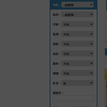
地區：
路段：
坪數：
售價：
類型：
格局：
屋齡：
樓層：
影音：
關鍵字：