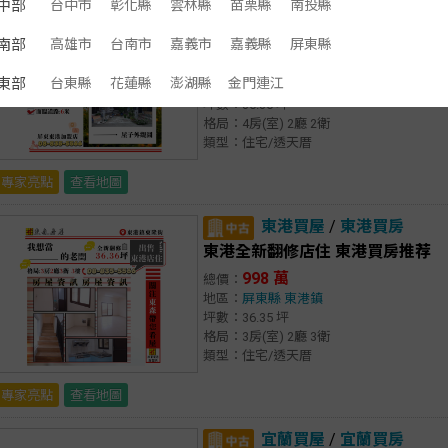
中部
台中市
彰化縣
雲林縣
苗栗縣
南投縣
枋寮買屋
/
枋寮買房
枋寮須整修便宜車墅 東港買房推荐
南部
高雄市
台南市
嘉義市
嘉義縣
屏東縣
188 萬
總價：
東部
台東縣
花蓮縣
澎湖縣
金門連江
地區：
屏東縣
枋寮鄉
坪數：36.36 坪
格局：4房(室) 2廳 2衛
類型：住宅/透天厝
專家亮點
查看地圖
東港買屋
/
東港買房
東港全新翻修店住 東港買房推荐
998 萬
總價：
地區：
屏東縣
東港鎮
坪數：36.35 坪
格局：3房(室) 2廳 3衛
類型：住宅/透天厝
專家亮點
查看地圖
宜蘭買屋
/
宜蘭買房