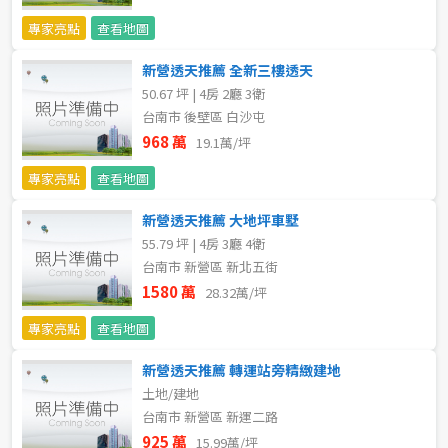
專家亮點
查看地圖
5~10樓
11~20樓
新營透天推薦 全新三樓透天
21樓以上
50.67 坪 | 4房 2廳 3衛
台南市 後壁區 白沙屯
~
樓
968 萬
19.1萬/坪
專家亮點
查看地圖
格局
新營透天推薦 大地坪車墅
55.79 坪 | 4房 3廳 4衛
不拘
1房
台南市 新營區 新北五街
1580 萬
28.32萬/坪
2房
3房
專家亮點
查看地圖
4房
5房以上
新營透天推薦 轉運站旁精緻建地
土地/建地
台南市 新營區 新運二路
屋齡
925 萬
15.99萬/坪