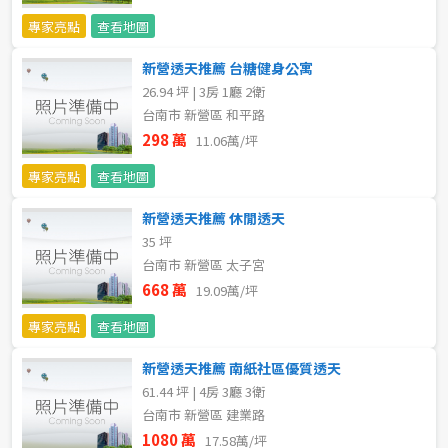
20~30 坪
30~40 坪
嘉義市
專家亮點
查看地圖
40~50 坪
50~60 坪
嘉義縣
新營透天推薦 台糖健身公寓
26.94 坪 | 3房 1廳 2衛
60~70 坪
70~80 坪
台南市
台南市 新營區 和平路
298 萬
11.06萬/坪
高雄市
80坪以上
專家亮點
查看地圖
澎湖縣
~
坪
新營透天推薦 休閒透天
35 坪
屏東縣
台南市 新營區 太子宮
樓層
台東縣
668 萬
19.09萬/坪
不拘
地下室
專家亮點
查看地圖
花蓮縣
新營透天推薦 南紙社區優質透天
1樓
2樓
金門連江
61.44 坪 | 4房 3廳 3衛
台南市 新營區 建業路
3樓
4樓
1080 萬
17.58萬/坪