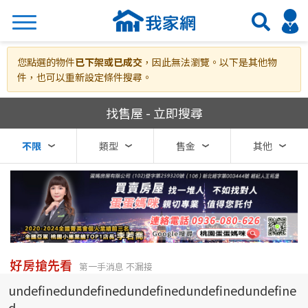
搜尋
您點選的物件
已下架或已成交
，因此無法瀏覽。以下是其他物
件，也可以重新設定條件搜尋。
我家網房屋買賣
找售屋 - 立即搜尋
熱門關鍵字
不限
類型
售金
其他
縣市
區域
不限
不限
台北市
好房搶先看
第一手消息 不漏接
undefinedundefinedundefinedundefinedundefine
基隆市
d