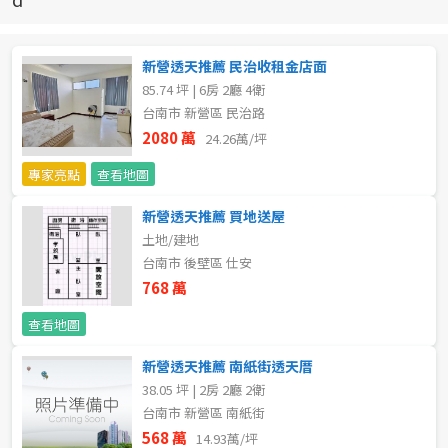
新北市
宜蘭縣
新營透天推薦 民治收租金店面
85.74 坪 | 6房 2廳 4衛
類型(可複選)
桃園市
台南市 新營區 民治路
2080 萬
24.26萬/坪
不拘
公寓
電梯大樓
套房
新竹市
專家亮點
查看地圖
別墅
透天厝
樓中樓
華廈
新竹縣
新營透天推薦 買地送屋
土地/建地
農舍
辦公
店面
工廠
苗栗縣
台南市 後壁區 仕安
台中市
768 萬
廠辦
倉庫
土地
其他
查看地圖
彰化縣
坪數
新營透天推薦 南紙街透天厝
南投縣
38.05 坪 | 2房 2廳 2衛
不拘
20坪以下
台南市 新營區 南紙街
雲林縣
568 萬
14.93萬/坪