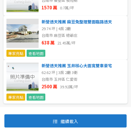
台南市 後壁區 長短樹
1570 萬
0.7萬/坪
新營透天推薦 麻豆免整理雙面臨路透天
29.74 坪 | 4房 2廳
台南市 麻豆區 總爺庄
638 萬
21.45萬/坪
專家亮點
查看地圖
新營透天推薦 玉井核心大面寬雙車豪宅
62.62 坪 | 3房 2廳 3衛
台南市 玉井區 仁愛街
2500 萬
39.92萬/坪
專家亮點
查看地圖
預設排序
價格從低到高
繼續載入
價格從高到低