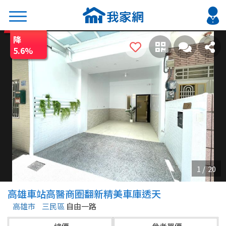
降
搜尋
5.6
%
熱門關鍵字
2026 台北降價好屋限量釋出
2026 新北降價好屋限量釋出
2026 台中降價好屋限量釋出
2026 台南降價好屋限量釋出
2026 高雄降價好屋限量釋出
縣市
區域
高雄車站高醫商圈翻新精美車庫透天
不限
不限
高雄市
三民區
自由一路