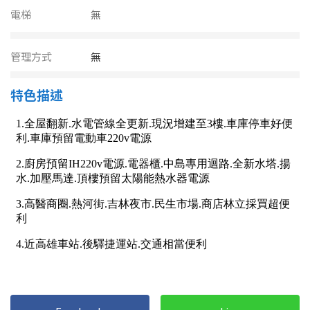
南投縣
電梯
無
不拘
20坪以下
雲林縣
20~30 坪
30~40 坪
管理方式
無
嘉義市
40~50 坪
50~60 坪
特色描述
嘉義縣
60~70 坪
70~80 坪
台南市
高雄市
80坪以上
澎湖縣
~
坪
屏東縣
樓層
台東縣
不拘
地下室
花蓮縣