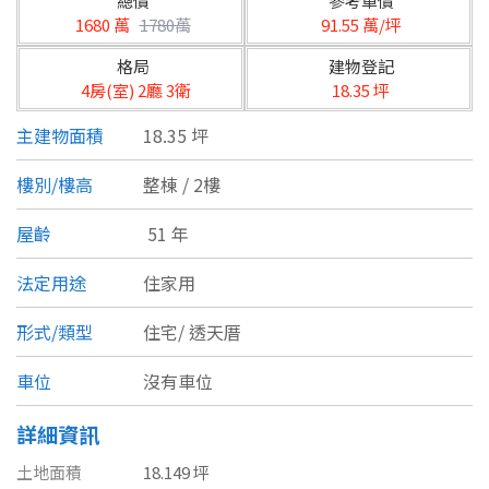
總價
參考單價
台北市
1680 萬
1780萬
91.55 萬/坪
基隆市
格局
建物登記
4房(室) 2廳 3衛
18.35 坪
新北市
主建物面積
18.35 坪
宜蘭縣
樓別/樓高
整棟 / 2樓
類型(可複選)
桃園市
屋齡
51 年
不拘
公寓
電梯大樓
套房
新竹市
法定用途
住家用
別墅
透天厝
樓中樓
華廈
新竹縣
形式/類型
住宅/
透天厝
農舍
辦公
店面
工廠
苗栗縣
車位
沒有車位
台中市
廠辦
倉庫
土地
其他
詳細資訊
彰化縣
土地面積
18.149 坪
坪數