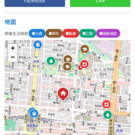
Facebook
Line
1樓
2樓
金門連江
3樓
4樓
地圖
5~10樓
11~20樓
周邊生活機能
交通
學校
醫療
公園
運動場館
21樓以上
+
−
~
樓
格局
不拘
1房
2房
3房
4房
5房以上