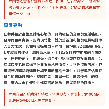
本圖表依實價登錄資料整理，提供市場行情參考；實際價
格仍會因屋況、條件不同而有所差異，建議
洽詢承辦營業
員
進一步了解。
專家亮點
此物件位於高雄車站核心地帶，具備極佳的交通與生活機能，
且屋內更新完善、設備現代化，對於重視便利性與租賃報酬率
的買方來說，具備相當吸引力。然而，每坪近 92 萬的單價在 5
1 年屋齡的建築上屬較高水準，且 18.35 坪的空間規劃 4 間臥
室，居住舒適度可能較低，適合小型家庭或作為投資置產。若
您能接受老屋結構特性並看重地段價值，此物件值得考慮，但
建議務必確認增建部分與車庫的產權合法性，並審慎評估未來
轉手的流動性風險。整體而言，這是一個「地段優先」的選
擇，適合以自住便利性或投資報酬為主要考量點的買家。
本內容由AI輔助分析整理，僅供參考，實際情況仍建議依
此房仲說明與個人需求判斷。