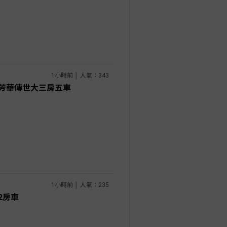
1小時前 │ 人氣：343
芳華傳世大三房五車
1小時前 │ 人氣：235
2房車