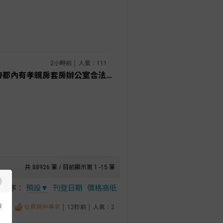
2小時前 │ 人氣：111
房屋土地農舍曉華 宜市正國五旁都內有孝親房套房辦公室合法電梯農舍3280萬元
共 88926 筆 / 目前顯示第 1 -15 筆
排序：
預設▼
刊登日期
價格高低
市
社群房仲專家
│ 12秒前 │ 人氣：2