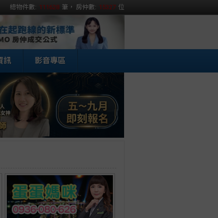
總物件數:
111628
筆， 房仲數:
15327
位
資訊
影音專區