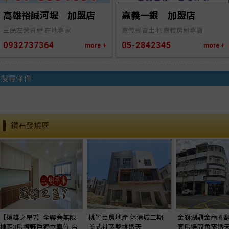
高雄裕誠河堤　加盟店
嘉義一銀　加盟店
三民左營買屋 在地專家
嘉義買賣土地 嘉義房屋專賣
0932737364
05-2842345
more +
more +
搜尋條件
鑽石發燒區
【遠雄之星7】全聯旁無限
桃竹苗房地產 沐清城二期
金獅湖鼎金商圈
棟距3房視野戶獨立車位 台
美式社區雙拼透天
套房邊間角窗透