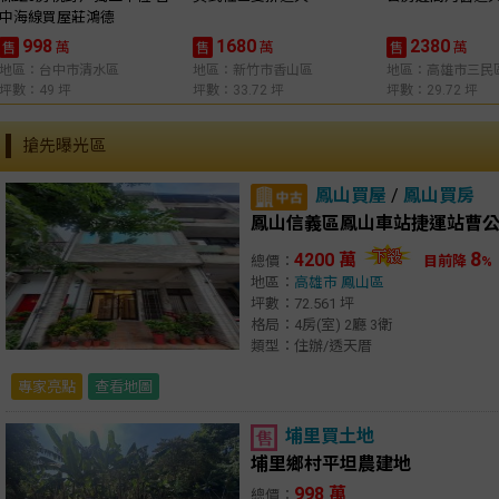
中海線買屋莊鴻德
998
1680
2380
萬
萬
萬
售
售
售
地區：台中市清水區
地區：新竹市香山區
地區：高雄市三民
坪數：49 坪
坪數：33.72 坪
坪數：29.72 坪
搶先曝光區
鳳山買屋
/
鳳山買房
8
4200 萬
總價：
目前降
%
地區：
高雄市
鳳山區
坪數：72.561 坪
格局：4房(室) 2廳 3衛
類型：住辦/透天厝
專家亮點
查看地圖
埔里買土地
埔里鄉村平坦農建地
998 萬
總價：