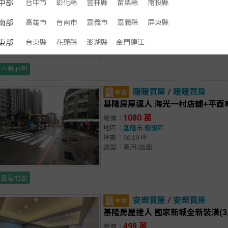
中部
台中市
彰化縣
雲林縣
苗栗縣
南投縣
1380 萬
總價：
地區：
基隆市
中正區
南部
高雄市
台南市
嘉義市
嘉義縣
屏東縣
坪數：49.96 坪
類型：住宅/電梯大樓
東部
台東縣
花蓮縣
澎湖縣
金門連江
查看地圖
暖暖買屋
/
暖暖買房
基隆房屋達人 海光一村店鋪+平面
1080 萬
總價：
地區：
基隆市
暖暖區
坪數：36.29 坪
類型：商用/店面
查看地圖
安樂買屋
/
安樂買房
基隆房屋達人 國家新城全新裝潢(3
498 萬
總價：