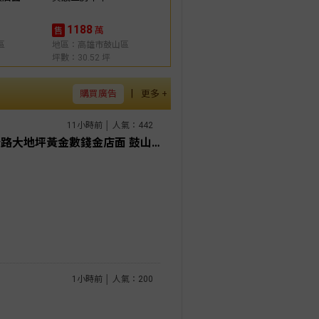
1188
萬
售
區
地區：高雄市鼓山區
坪數：30.52 坪
|
購買廣告
更多 +
11小時前 │ 人氣：442
鳳山信義區鳳山車站捷運站曹公路大地坪黃金數錢金店面 鼓山房屋達人
1小時前 │ 人氣：200