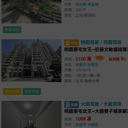
地區：
南投縣
埔里鎮
面積：203 坪
類型：土地/農建地
查看地圖
桃園買屋
/
桃園買房
桃園豪宅女王~近藝文敏盛瑜璟
9
3100 萬
總價：
目前降
%
地區：
桃園市
桃園區
坪數：109.54 坪
格局：3房(室) 2廳 2衛
類型：住宅/電梯大樓
專家亮點
查看地圖
大園買屋
/
大園買房
桃園豪宅女王~大園雙子城景觀
1088 萬
總價：
地區：
桃園市
大園區