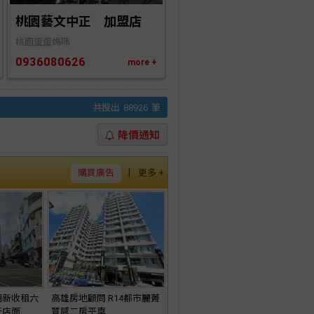
桃園藝文中正　加盟店
桃園蛋蛋媽咪
0936080626
more +
共搜出
88926
筆
降價通知
|
購買廣告
更多 +
翻新收租六
高雄房地顧問 R14都市麗菁
天店面
質感二房平車