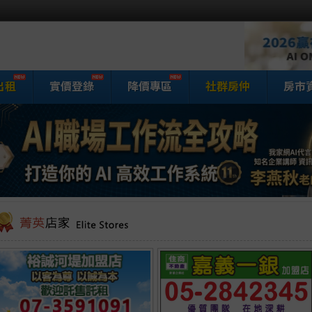
出租
實價登錄
降價專區
社群房仲
房市
家網房屋買賣