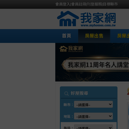
會員登入
|
會員註冊
|
刊登服務
|
目標縣市
首頁
房屋出售
房屋
我
好屋搜尋
縣市：
地區：
路段：