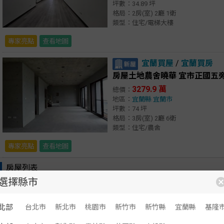
坪數：34.89 坪
格局：2房(室) 2廳 1衛
類型：住宅/電梯大樓
專家亮點
查看地圖
宜蘭買屋
/
宜蘭買房
3279.9 萬
總價：
地區：
宜蘭縣
宜蘭市
坪數：74 坪
格局：3房(室) 2廳 6衛
類型：住宅/農舍
專家亮點
查看地圖
房屋列表
選擇縣市
顯示：
文字
圖文
中正買屋
/
中正買房
北部
台北市
新北市
桃園市
新竹市
新竹縣
宜蘭縣
基隆
基隆房屋達人 海艷3房+平面車位