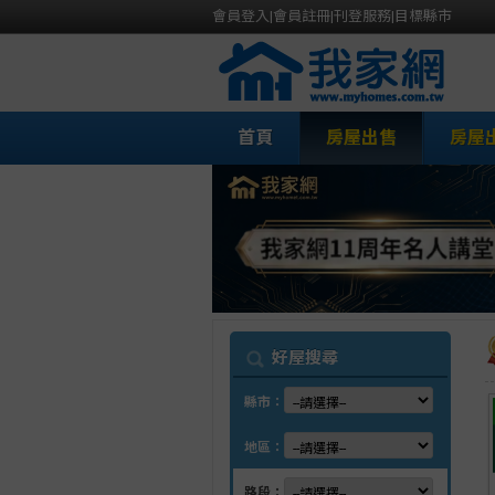
會員登入
|
會員註冊
|
刊登服務
|
目標縣市
首頁
房屋出售
房屋
我
好屋搜尋
縣市：
地區：
路段：