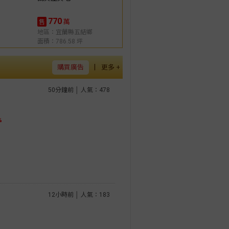
770
萬
售
地區：宜蘭縣五結鄉
面積：786.58 坪
|
購買廣告
更多 +
50分鐘前 │ 人氣：478
%
12小時前 │ 人氣：183