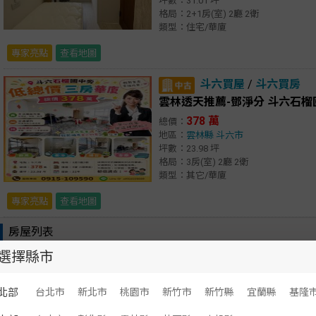
坪數：31.01 坪
格局：2+1房(室) 2廳 2衛
類型：住宅/華廈
專家亮點
查看地圖
斗六買屋
/
斗六買房
雲林透天推薦-鄧淨分 斗六石榴
378 萬
總價：
地區：
雲林縣
斗六市
坪數：23.98 坪
格局：3房(室) 2廳 2衛
類型：其它/華廈
專家亮點
查看地圖
房屋列表
選擇縣市
顯示：
文字
圖文
北港買屋
/
北港買房
北部
台北市
新北市
桃園市
新竹市
新竹縣
宜蘭縣
基隆
懷仁街幸福宅