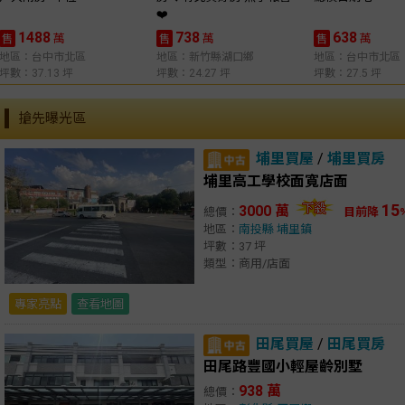
❤️
1488
738
638
萬
萬
萬
售
售
售
地區：台中市北區
地區：新竹縣湖口鄉
地區：台中市北區
坪數：37.13 坪
坪數：24.27 坪
坪數：27.5 坪
搶先曝光區
埔里買屋
/
埔里買房
埔里高工學校面寬店面
15
3000 萬
總價：
目前降
地區：
南投縣
埔里鎮
坪數：37 坪
類型：商用/店面
專家亮點
查看地圖
田尾買屋
/
田尾買房
田尾路豐國小輕屋齡別墅
938 萬
總價：