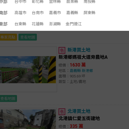
中部
台中市
彰化縣
雲林縣
苗栗縣
南投縣
498 萬
總價：
地區：
雲林縣
北港鎮
南部
高雄市
台南市
嘉義市
嘉義縣
屏東縣
坪數：31.36 坪
格局：4房(室) 2廳 2衛
東部
台東縣
花蓮縣
澎湖縣
金門連江
類型：住宅/透天厝
專家亮點
查看地圖
新港買土地
新港鄉媽祖大道旁農地A
1630 萬
總價：
地區：
嘉義縣
新港鄉
面積：905.69 坪
類型：土地/農地
查看地圖
北港買土地
北港鎮仁愛五街建地
335 萬
總價：