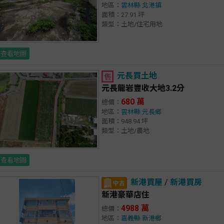
地區：
雲林縣
北港鎮
面積：27.91 坪
類型：土地/住宅用地
查看地圖
元長買土地
元長龍岩豐收大地3.2分
680 萬
總價：
地區：
雲林縣
元長鄉
面積：948.94 坪
類型：土地/農地
查看地圖
新港買屋
/
新港買房
新港豪華店住
4988 萬
總價：
地區：
嘉義縣
新港鄉