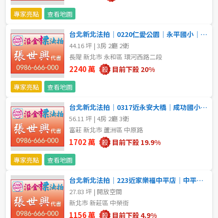
專家亮點
查看地圖
5~10樓
11~20樓
台北新北法拍｜0220仁愛公園｜永平國小｜邊間3房車大樓
21樓以上
44.16 坪 | 3房 2廳 2衛
長隄 新北市 永和區 環河西路二段
~
樓
2240 萬
目前下殺 20%
專家亮點
查看地圖
格局
台北新北法拍｜0317近永安大橋｜成功國小｜低公設邊間4房車
56.11 坪 | 4房 2廳 3衛
不拘
1房
富莊 新北市 蘆洲區 中原路
1702 萬
目前下殺 19.9%
2房
3房
專家亮點
查看地圖
4房
5房以上
台北新北法拍｜223近家樂福中平店｜中平國中｜邊間公寓附頂加
27.83 坪 | 開放空間
新北市 新莊區 中榮街
屋齡
1156 萬
目前下殺 4.9%