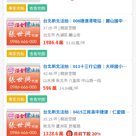
20~30 坪
30~40 坪
嘉義市
專家亮點
查看地圖
40~50 坪
50~60 坪
嘉義縣
台北新北法拍｜006捷運港墘站｜麗山國中小｜邊間方正採光公寓
37.05 坪 | 開放空間
60~70 坪
70~80 坪
台南市
台北市 內湖區 麗山街
1986.4 萬
53.61萬/坪
高雄市
80坪以上
專家亮點
查看地圖
澎湖縣
~
坪
台北新北法拍｜013十三行公園｜大崁國小｜山水緣｜華廈附車位
42.46 坪 | 開放空間
屏東縣
山水緣 新北市 八里區 中山路一段
樓層
台東縣
596 萬
14.04萬/坪
不拘
地下室
專家亮點
查看地圖
花蓮縣
台北新北法拍｜0415三民高中捷運｜仁愛國小｜邊間公寓附頂加
1樓
2樓
金門連江
35.23 坪 | 開放空間
新北市 蘆洲區 民權路
3樓
4樓
1328.6 萬
目前下殺 20%