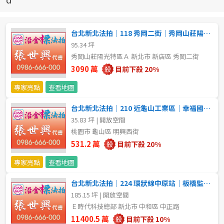
新北市
宜蘭縣
台北新北法拍｜118 秀岡二街｜秀岡山莊陽光特區Ａ｜3層獨棟別墅
95.34 坪
類型(可複選)
桃園市
秀岡山莊陽光特區Ａ 新北市 新店區 秀岡二街
3090 萬
目前下殺 20%
不拘
公寓
電梯大樓
套房
新竹市
專家亮點
查看地圖
別墅
透天厝
樓中樓
華廈
新竹縣
台北新北法拍｜210 近龜山工業區｜幸福國中小｜公寓二樓
35.83 坪 | 開放空間
農舍
辦公
店面
工廠
苗栗縣
桃園市 龜山區 明興西街
台中市
531.2 萬
目前下殺 20%
廠辦
倉庫
土地
其他
專家亮點
查看地圖
彰化縣
坪數
台北新北法拍｜224 環狀線中原站｜板橋監理站｜廠辦兩戶併拍
南投縣
185.15 坪 | 開放空間
不拘
20坪以下
Ｅ時代科技總部 新北市 中和區 中正路
雲林縣
11400.5 萬
目前下殺 10%