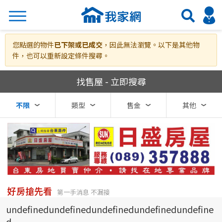
搜尋
您點選的物件
已下架或已成交
，因此無法瀏覽。以下是其他物
件，也可以重新設定條件搜尋。
我家網房屋買賣
找售屋 - 立即搜尋
熱門關鍵字
不限
類型
售金
其他
縣市
區域
不限
不限
台北市
好房搶先看
第一手消息 不漏接
undefinedundefinedundefinedundefinedundefine
基隆市
d