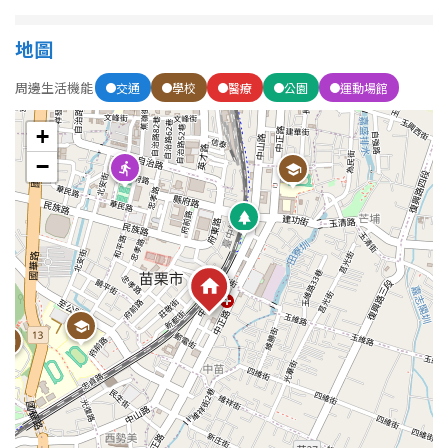
地圖
屋齡
周邊生活機能
交通
學校
醫療
公園
運動場館
不拘
5 年以下
+
5-10 年
10-20 年
−
20-30 年
30-40 年
40 年以上
售價