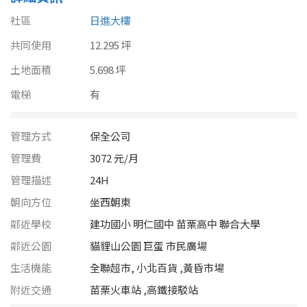
南投縣
不拘
20坪以下
社區
日進大樓
雲林縣
共同使用
12.295 坪
20~30 坪
30~40 坪
嘉義市
土地面積
5.698 坪
40~50 坪
50~60 坪
電梯
有
嘉義縣
60~70 坪
70~80 坪
台南市
管理方式
保全公司
高雄市
管理費
3072 元/月
80坪以上
管理描述
24H
澎湖縣
~
坪
朝向方位
坐西朝東
屏東縣
鄰近學校
建功國小 明仁國中 苗栗高中 聯合大學
鄰近公園
貓貍山公園 巨蛋 市民廣場
樓層
台東縣
生活機能
全聯超市, 小北百貨 ,黃昏市場
不拘
地下室
花蓮縣
附近交通
苗栗火車站 ,高鐵接駁站