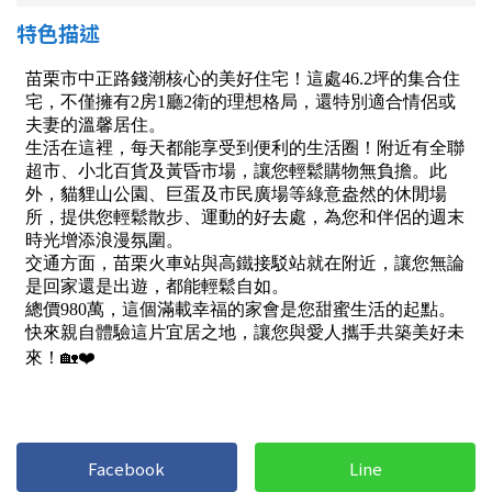
1樓
2樓
金門連江
特色描述
3樓
4樓
5~10樓
11~20樓
21樓以上
~
樓
格局
不拘
1房
2房
3房
Facebook
Line
4房
5房以上