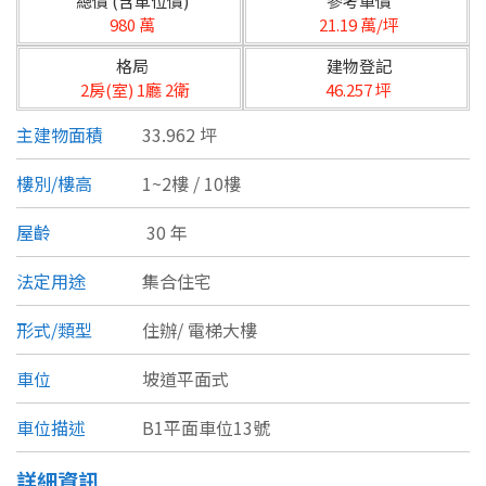
總價 (含車位價)
參考單價
台北市
980 萬
21.19 萬/坪
基隆市
格局
建物登記
2房(室) 1廳 2衛
46.257 坪
新北市
主建物面積
33.962 坪
宜蘭縣
樓別/樓高
1~2樓 / 10樓
類型(可複選)
桃園市
屋齡
30 年
不拘
公寓
電梯大樓
套房
新竹市
法定用途
集合住宅
別墅
透天厝
樓中樓
華廈
新竹縣
形式/類型
住辦/
電梯大樓
農舍
辦公
店面
工廠
苗栗縣
車位
坡道平面式
台中市
廠辦
倉庫
土地
其他
車位描述
B1平面車位13號
彰化縣
坪數
詳細資訊