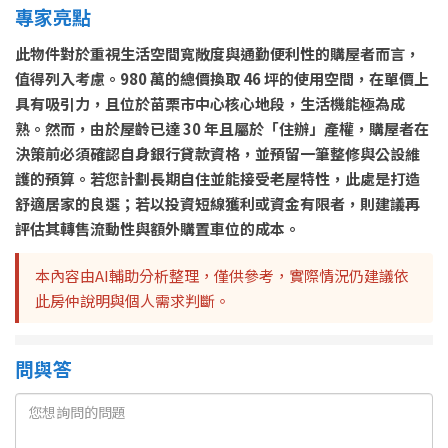
專家亮點
此物件對於重視生活空間寬敞度與通勤便利性的購屋者而言，
值得列入考慮。980 萬的總價換取 46 坪的使用空間，在單價上
具有吸引力，且位於苗栗市中心核心地段，生活機能極為成
熟。然而，由於屋齡已達 30 年且屬於「住辦」產權，購屋者在
決策前必須確認自身銀行貸款資格，並預留一筆整修與公設維
護的預算。若您計劃長期自住並能接受老屋特性，此處是打造
舒適居家的良選；若以投資短線獲利或資金有限者，則建議再
評估其轉售流動性與額外購置車位的成本。
本內容由AI輔助分析整理，僅供參考，實際情況仍建議依
此房仲說明與個人需求判斷。
問與答