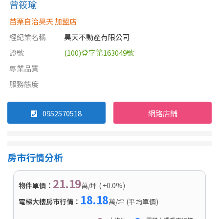
曾筱瑜
苗栗自治昊天 加盟店
經紀業名稱
昊天不動產有限公司
證號
(100)登字第163049號
專業品質
服務態度
0952570518
網路店鋪
房市行情分析
21.19
物件單價：
萬/坪 ( +0.0%)
18.18
電梯大樓房市行情：
萬/坪 (平均單價)