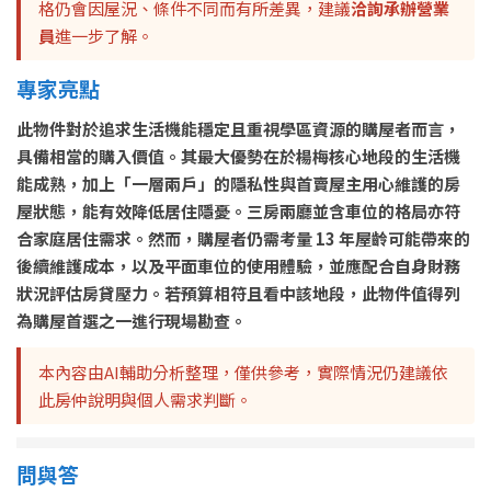
格仍會因屋況、條件不同而有所差異，建議
洽詢承辦營業
員
進一步了解。
專家亮點
此物件對於追求生活機能穩定且重視學區資源的購屋者而言，
具備相當的購入價值。其最大優勢在於楊梅核心地段的生活機
能成熟，加上「一層兩戶」的隱私性與首賣屋主用心維護的房
屋狀態，能有效降低居住隱憂。三房兩廳並含車位的格局亦符
合家庭居住需求。然而，購屋者仍需考量 13 年屋齡可能帶來的
後續維護成本，以及平面車位的使用體驗，並應配合自身財務
狀況評估房貸壓力。若預算相符且看中該地段，此物件值得列
為購屋首選之一進行現場勘查。
本內容由AI輔助分析整理，僅供參考，實際情況仍建議依
此房仲說明與個人需求判斷。
問與答