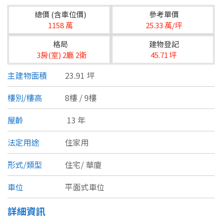
台北市
總價 (含車位價)
參考單價
基隆市
1158 萬
25.33 萬/坪
格局
建物登記
新北市
3房(室) 2廳 2衛
45.71 坪
宜蘭縣
主建物面積
23.91 坪
類型(可複選)
桃園市
樓別/樓高
8樓 / 9樓
不拘
公寓
電梯大樓
套房
新竹市
屋齡
13 年
別墅
透天厝
樓中樓
華廈
新竹縣
法定用途
住家用
農舍
辦公
店面
工廠
苗栗縣
形式/類型
住宅/
華廈
台中市
廠辦
倉庫
土地
其他
車位
平面式車位
彰化縣
詳細資訊
坪數