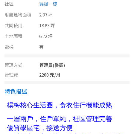
南投縣
社區
舞揚一綻
不拘
20坪以下
附屬建物面積
雲林縣
2.97 坪
20~30 坪
30~40 坪
共同使用
18.83 坪
嘉義市
土地面積
6.72 坪
40~50 坪
50~60 坪
嘉義縣
電梯
有
60~70 坪
70~80 坪
台南市
管理方式
管理員(警衛)
高雄市
80坪以上
管理費
2200 元/月
澎湖縣
~
坪
特色描述
屏東縣
樓層
台東縣
不拘
地下室
花蓮縣