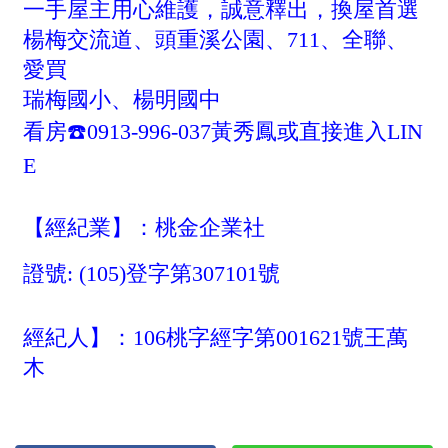
1樓
2樓
金門連江
3樓
4樓
5~10樓
11~20樓
21樓以上
~
樓
格局
不拘
1房
2房
3房
4房
5房以上