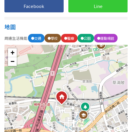
Facebook
Line
屋齡
地圖
不拘
5 年以下
周邊生活機能
交通
學校
醫療
公園
運動場館
5-10 年
10-20 年
+
20-30 年
30-40 年
−
40 年以上
售價