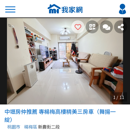
搜尋
熱門關鍵字
2026 台北降價好屋限量釋出
2026 新北降價好屋限量釋出
2026 台中降價好屋限量釋出
2026 台南降價好屋限量釋出
2026 高雄降價好屋限量釋出
縣市
區域
中壢房仲推薦 專楊梅高樓精美三房車（舞揚一
不限
不限
綻）
桃園市
楊梅區
新農街二段