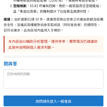
中擁有較低的總管理費（2200 元），長期持有成本較低。
空間規劃
：55.81 坪擁有四房，對於一般家庭而言空間寬裕，
且「免追垃圾車」的機制提升了社區衛生與便利性。
建議：
由於屋齡已達 30 年，建議買家務必詳查公共基金餘額及結構
安全性，並確認高樓層對自身家庭成員（特別是長者）的適用性，
若符合需求，此為區域內值得入手標的。
本內容由AI輔助分析整理，僅供參考，實際情況仍建議依
此房仲說明與個人需求判斷。
問與答
詢問請先登入一般會員