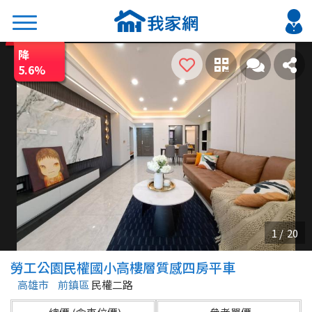
降
搜尋
5.6
%
熱門關鍵字
2026 台北降價好屋限量釋出
2026 新北降價好屋限量釋出
2026 台中降價好屋限量釋出
2026 台南降價好屋限量釋出
2026 高雄降價好屋限量釋出
縣市
區域
勞工公園民權國小高樓層質感四房平車
不限
不限
高雄市
前鎮區
民權二路