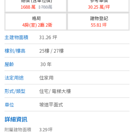
總價 (含車位價)
參考單價
台北市
1688 萬
1788萬
30.25 萬/坪
基隆市
格局
建物登記
4房(室) 2廳 2衛
55.81 坪
新北市
主建物面積
31.26 坪
宜蘭縣
樓別/樓高
25樓 / 27樓
類型(可複選)
桃園市
屋齡
30 年
不拘
公寓
電梯大樓
套房
新竹市
法定用途
住家用
別墅
透天厝
樓中樓
華廈
新竹縣
形式/類型
住宅/
電梯大樓
農舍
辦公
店面
工廠
苗栗縣
車位
坡道平面式
台中市
廠辦
倉庫
土地
其他
詳細資訊
彰化縣
附屬建物面積
3.29 坪
坪數