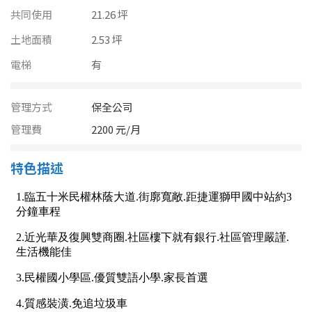
南投縣
共同使用
21.26 坪
不拘
20坪以下
雲林縣
土地面積
2.53 坪
20~30 坪
30~40 坪
電梯
有
嘉義市
40~50 坪
50~60 坪
嘉義縣
管理方式
保全公司
60~70 坪
70~80 坪
台南市
管理費
2200 元/月
高雄市
80坪以上
特色描述
澎湖縣
~
坪
屏東縣
樓層
台東縣
不拘
地下室
花蓮縣