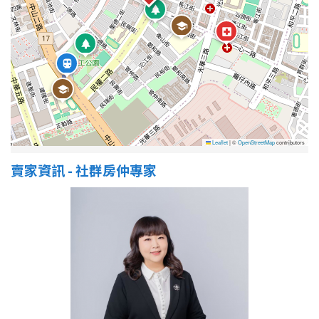
屋齡
不拘
5 年以下
5-10 年
10-20 年
20-30 年
30-40 年
Leaflet
|
©
OpenStreetMap
contributors
賣家資訊 - 社群房仲專家
40 年以上
售價