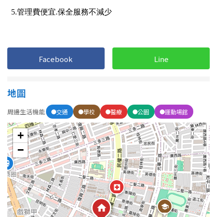
1樓
2樓
金門連江
3樓
4樓
5~10樓
11~20樓
Facebook
Line
21樓以上
地圖
~
樓
周邊生活機能
交通
學校
醫療
公園
運動場館
+
格局
−
不拘
1房
2房
3房
4房
5房以上