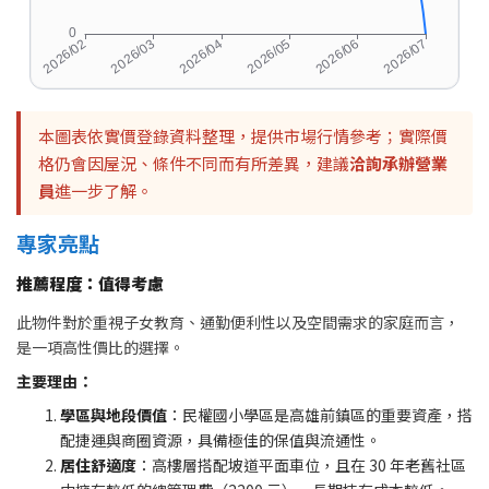
本圖表依實價登錄資料整理，提供市場行情參考；實際價
格仍會因屋況、條件不同而有所差異，建議
洽詢承辦營業
員
進一步了解。
專家亮點
推薦程度：值得考慮
此物件對於重視子女教育、通勤便利性以及空間需求的家庭而言，
是一項高性價比的選擇。
主要理由：
學區與地段價值
：民權國小學區是高雄前鎮區的重要資產，搭
配捷運與商圈資源，具備極佳的保值與流通性。
居住舒適度
：高樓層搭配坡道平面車位，且在 30 年老舊社區