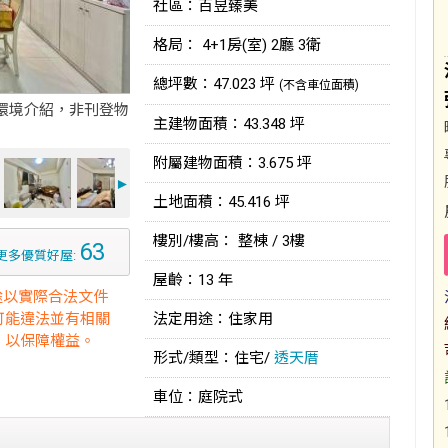
社區：百昱臻美
格局： 4+1房(室) 2廳 3衛
總坪數：47.023 坪
(不含車位面積)
環境介紹，非刊登物
主建物面積：43.348 坪
附屬建物面積：3.675 坪
►
土地面積：45.416 坪
樓別/樓高： 整棟 / 3樓
63
更多優質好屋:
屋齡：13 年
途以實際合法文件
可能違法並有相關
法定用途：住家用
，以保障權益。
形式/類型：住宅/
透天厝
車位：庭院式