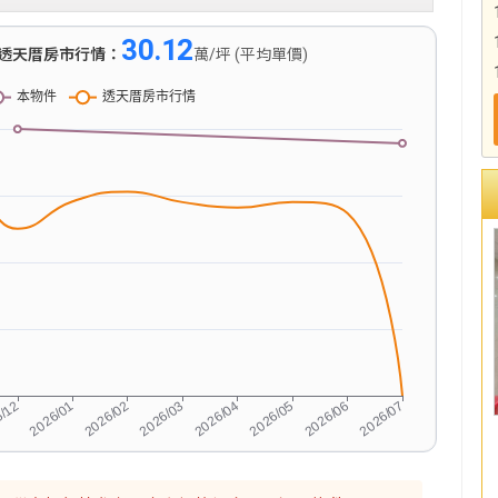
30.12
透天厝房市行情：
萬/坪 (平均單價)