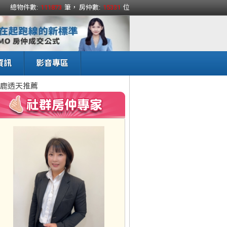
總物件數:
111873
筆， 房仲數:
15331
位
資訊
影音專區
鹿透天推薦