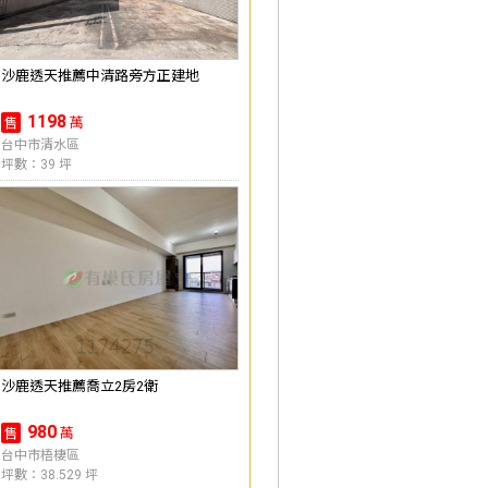
沙鹿透天推薦中清路旁方正建地
1198
萬
售
台中市清水區
坪數：39 坪
沙鹿透天推薦喬立2房2衛
980
萬
售
台中市梧棲區
坪數：38.529 坪