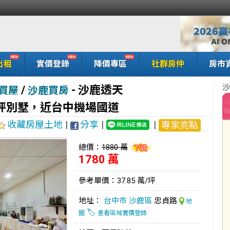
出租
實價登錄
降價專區
社群房仲
房市
沙
/
-
沙鹿透天
買屋
沙鹿買房
坪別墅，近台中機場國道
收藏房屋土地
|
分享
|
|
專家亮點
總價：
1880 萬
1780 萬
參考單價：37.85 萬/坪
地址：
台中市
沙鹿區
忠貞路
地
🏷️
圖
查看區域實價登錄