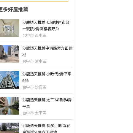
更多好屋推薦
沙鹿透天推薦 七期捷運市政
一號院2房高樓視野戶
台中市 西屯區
沙鹿透天推薦中清路旁方正建
地
台中市 清水區
沙鹿透天推薦 小時代2房平車
666
台中市 沙鹿區
沙鹿透天推薦 太平74環線4房
平車
台中市 太平區
沙鹿透天推薦 長濱土地 臨花
東海岸公路方正建地