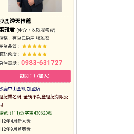
沙鹿透天推薦
張雅君
(仲介，收取服務費)
暱稱：
有巢氏房屋 張雅君
專業品質：
服務態度：
0983-631727
房仲電話：
訂閱：1 (加入)
沙鹿中山全筑 加盟店
經紀業名稱: 全筑不動產經紀有限公
司
證號: (111)登字第430628號
112年4月新秀獎
112年9月菁英獎