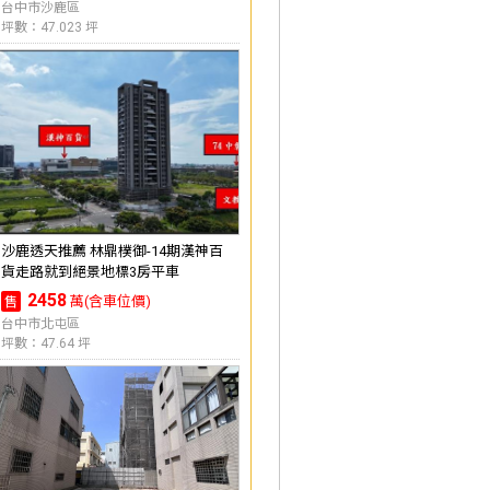
台中市沙鹿區
坪數：47.023 坪
沙鹿透天推薦 林鼎樸御-14期漢神百
貨走路就到絕景地標3房平車
2458
萬(含車位價)
售
台中市北屯區
坪數：47.64 坪