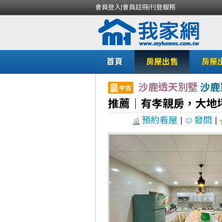
會員登入
|
會員註冊
|
刊登服務
首頁
房屋出售
房屋
沙鹿透天別墅
沙鹿
推薦｜有孝親房，大地
預約看屋
|
發問
|