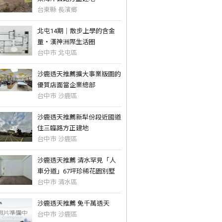
台東縣 長濱鄉
北屯14期｜散步上學的含金
量・漢神洲際生活圈
台中市 北屯區
沙鹿透天推薦擴大事業版圖的
優質店面當企業總部
台中市 沙鹿區
沙鹿透天推薦新犁份段近國道
住三臨路方正建地
台中市 沙鹿區
沙鹿透天推薦 清水罕見「人
車分道」67坪珍稀花園別墅
台中市 清水區
沙鹿透天推薦 免千萬透天
台中市 沙鹿區