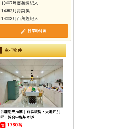
113年7月百萬經紀人
114年3月菁英獎
114年3月百萬經紀人
我家粉絲團
主打物件
沙鹿透天推薦｜有孝親房，大地坪別
墅，近台中機場國道
1780
萬
售