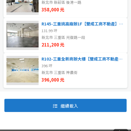
新北市 新莊區 後港一路
358,000 元
自租
R145-三重挑高廠辦1F【雙成工商不動產】新北廠房租售
房東自租
131.99 坪
新北市 三重區 光復路一段
211,200 元
R102-三重全新商辦大樓【雙成工商不動產】新北廠房租售
396 坪
新北市 三重區 神農街
396,000 元
預設排序
價格從低到高
繼續載入
價格從高到低
坪數由大到小