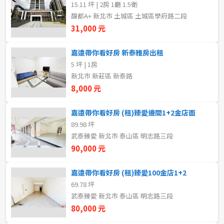
15.11 坪 | 2房 1廳 1.5衛
新北市
板橋區
馥都A+ 新北市 土城區 土城區學府路二段
31,000 元
宜蘭縣
汐止區
類型(可複選)
嘉遠帶你看好房 新泰雅房出租
桃園市
深坑區
5 坪 | 1房
不拘
整層住家
獨立套房
分租套房
新竹市
石碇區
新北市 新莊區 新泰路
8,000 元
雅房
其他住宅
店面
頂讓
新竹縣
瑞芳區
嘉遠帶你看好房 (租)臻愛邊間1+2金店面
辦公
住辦
廠房
土地
苗栗縣
平溪區
89.98 坪
武泰臻愛 新北市 泰山區 明志路三段
台中市
雙溪區
車位
90,000 元
彰化縣
貢寮區
嘉遠帶你看好房 (租)臻愛100金店1+2
坪數
69.78 坪
南投縣
新店區
武泰臻愛 新北市 泰山區 明志路三段
不拘
20坪以下
80,000 元
雲林縣
坪林區