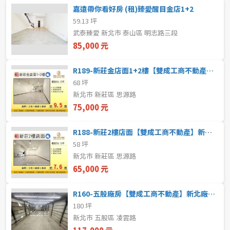
20~30 坪
30~40 坪
嘉遠帶你看好房 (租)臻愛醒目金店1+2
嘉義市
烏來區
59.13 坪
40~50 坪
50~60 坪
嘉義縣
永和區
武泰臻愛 新北市 泰山區 明志路三段
85,000 元
60~70 坪
70~80 坪
台南市
中和區
R189-新莊金店面1+2樓【雙成工商不動產】新北廠房租售
高雄市
土城區
80坪以上
68 坪
新北市 新莊區 思源路
澎湖縣
三峽區
75,000 元
~
坪
屏東縣
樹林區
R188-新莊2樓店面【雙成工商不動產】新北廠房租售
58 坪
樓層
台東縣
鶯歌區
新北市 新莊區 思源路
不拘
地下室
65,000 元
花蓮縣
三重區
1樓
2樓
R160-五股廠房【雙成工商不動產】新北廠房租售
金門連江
新莊區
180 坪
泰山區
新北市 五股區 凌雲路
3樓
4樓