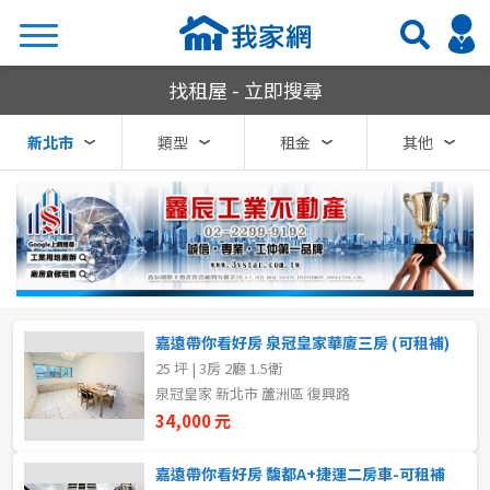
新北市租屋
找租屋 - 立即搜尋
搜尋
新北市
類型
租金
其他
熱門關鍵字
縣市
區域
嘉遠帶你看好房 泉冠皇家華廈三房 (可租補)
不限
不限
25 坪 | 3房 2廳 1.5衛
泉冠皇家 新北市 蘆洲區 復興路
台北市
萬里區
34,000 元
基隆市
金山區
嘉遠帶你看好房 馥都A+捷運二房車-可租補