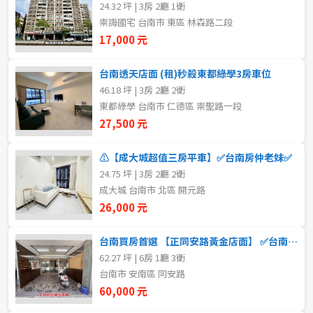
24.32 坪 | 3房 2廳 1衛
新北市
南 區
崇誨國宅 台南市 東區 林森路二段
17,000 元
宜蘭縣
北 區
類型(可複選)
台南透天店面 (租)秒殺東都綠學3房車位
桃園市
安平區
46.18 坪 | 3房 2廳 2衛
不拘
整層住家
獨立套房
分租套房
新竹市
安南區
東都綠學 台南市 仁德區 崇聖路一段
27,500 元
雅房
其他住宅
店面
頂讓
新竹縣
永康區
⚠️【成大城超值三房平車】✅台南房仲老妹✅
辦公
住辦
廠房
土地
苗栗縣
歸仁區
24.75 坪 | 3房 2廳 2衛
成大城 台南市 北區 開元路
台中市
新化區
車位
26,000 元
彰化縣
左鎮區
台南買房首選 【正同安路黃金店面】 ✅台南房仲老妹✅
坪數
62.27 坪 | 6房 1廳 3衛
南投縣
玉井區
台南市 安南區 同安路
不拘
20坪以下
60,000 元
雲林縣
楠西區