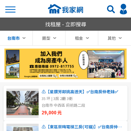
台南市租屋
找租屋 - 立即搜尋
搜尋
台南市
類型
租金
其他
熱門關鍵字
縣市
區域
⚠️【星鑽芳鄰挑高透天】✅台南房仲老妹✅
不限
不限
35 坪 | 3房 2廳 3衛
台南市 中西區 府前路二段
台北市
中西區
29,000 元
基隆市
東 區
⚠️【東區崇晦電梯三房(可貓)】✅台南房仲老妹✅