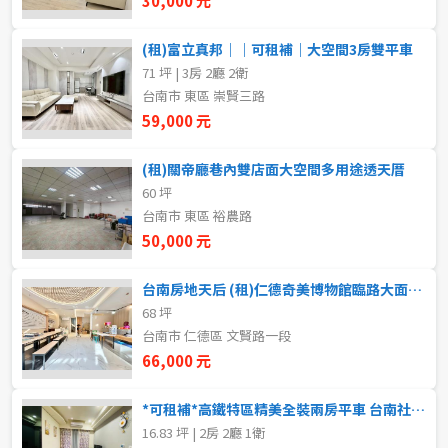
30,000 元
學甲區
5~10樓
11~20樓
(租)富立真邦｜｜可租補｜大空間3房雙平車
北門區
71 坪 | 3房 2廳 2衛
21樓以上
台南市 東區 崇賢三路
新營區
59,000 元
~
樓
後壁區
(租)關帝廳巷內雙店面大空間多用途透天厝
60 坪
白河區
格局
台南市 東區 裕農路
50,000 元
東山區
不拘
1房
台南房地天后 (租)仁德奇美博物館臨路大面寬顯目店面
六甲區
2房
3房
68 坪
下營區
台南市 仁德區 文賢路一段
4房
5房以上
66,000 元
柳營區
*可租補*高鐵特區精美全裝兩房平車 台南社區推薦｜興城團隊
鹽水區
16.83 坪 | 2房 2廳 1衛
租金(元)