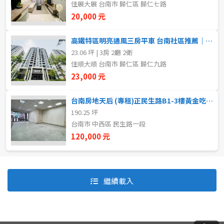
佳展大展 台南市 歸仁區 歸仁七路
善化區
20,000 元
大內區
自租
高鐵特區明亮通風三房平車 台南社區推薦｜興城團隊
房東自租
23.06 坪 | 3房 2廳 2衛
山上區
佳順大順 台南市 歸仁區 歸仁九路
23,000 元
新市區
台南房地天后 (專租)正民生路B1-3樓黃金吃市店面
安定區
190.25 坪
台南市 中西區 民生路一段
120,000 元
預設排序
價格從低到高
繼續載入
價格從高到低
坪數由大到小