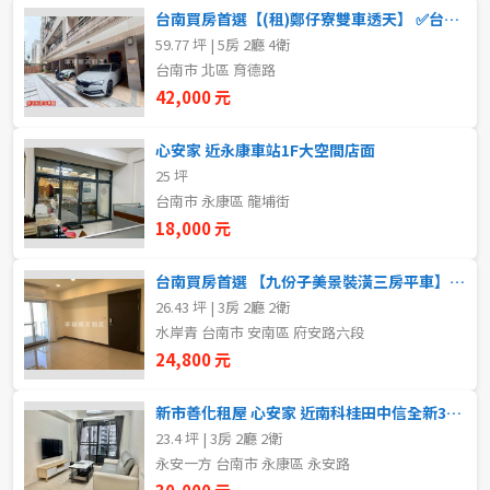
20~30 坪
30~40 坪
台南買房首選【(租)鄭仔寮雙車透天】 ✅台南房仲老妹
嘉義市
南化區
59.77 坪 | 5房 2廳 4衛
40~50 坪
50~60 坪
嘉義縣
仁德區
台南市 北區 育德路
42,000 元
60~70 坪
70~80 坪
台南市
關廟區
心安家 近永康車站1F大空間店面
高雄市
龍崎區
80坪以上
25 坪
台南市 永康區 龍埔街
澎湖縣
官田區
18,000 元
~
坪
屏東縣
麻豆區
台南買房首選 【九份子美景裝潢三房平車】✅台南房仲老妹靜嫻
26.43 坪 | 3房 2廳 2衛
樓層
台東縣
佳里區
水岸青 台南市 安南區 府安路六段
不拘
地下室
24,800 元
花蓮縣
西港區
1樓
2樓
新市善化租屋 心安家 近南科桂田中信全新3房平車電寓
金門連江
七股區
23.4 坪 | 3房 2廳 2衛
將軍區
永安一方 台南市 永康區 永安路
3樓
4樓