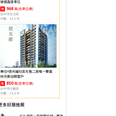
坡道直達車位
968
萬(含車位價)
售
台中市北屯區
坪數：33.8 坪
專任!!德光耀社區在售二房唯一雙面
採光衛浴開窗戶
850
萬(含車位價)
售
台中市沙鹿區
坪數：34.4 坪
更多好屋推薦