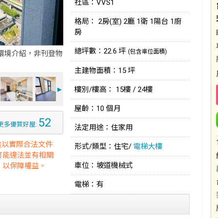
社區：VVS1
格局： 2房(室) 2廳 1衛 1陽台 1廚
房
總坪數：22.6 坪
(包含車位面積)
環境介紹，非刊登物
主建物面積：15 坪
►
樓別/樓高： 15樓 / 24樓
屋齡：10 個月
52
更多優質好屋:
法定用途：住家用
途以實際合法文件
形式/類型：住宅/
電梯大樓
可能違法並有相關
車位：坡道機械式
，以保障權益。
電梯：有