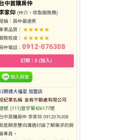
台中首購房仲
李家仰
(仲介，收取服務費)
暱稱：
房仲最速男
專業品質：
服務態度：
0912-076308
房仲電話：
訂閱：0 (加入)
12期逢大福星 加盟店
經紀業名稱: 金宥不動產有限公司
證號: (111)登字第426177號
台中首購房仲 李家仰 0912076308
我是願意雙向溝通討論了解需求的房
屋專員，