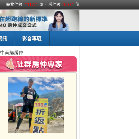
總物件數:
111721
筆， 房仲數:
15331
位
資訊
影音專區
中首購房仲