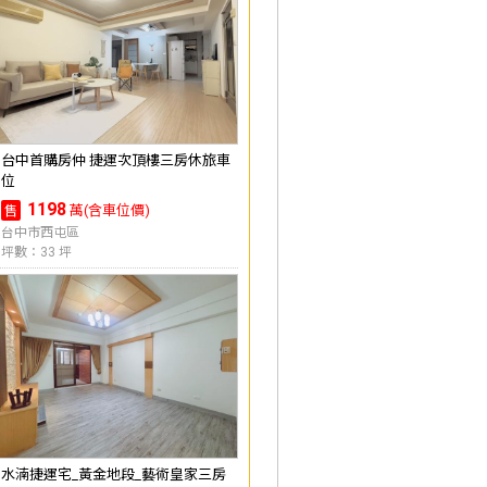
台中首購房仲 捷運次頂樓三房休旅車
位
1198
萬(含車位價)
售
台中市西屯區
坪數：33 坪
水湳捷運宅_黃金地段_藝術皇家三房