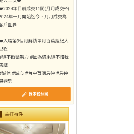
紀人二次❤️
❤️2024年目前成交11間(月月成交^^)
2024年一月開始迄今，月月成交為
客戶圓夢
❤️入職第9個月解鎖單月百萬經紀人
里程
#絕不假裝努力 #因為結果絕不陪我
演戲
#誠信 #誠心 #台中首購房仲 #房仲
最速男
我家粉絲團
主打物件