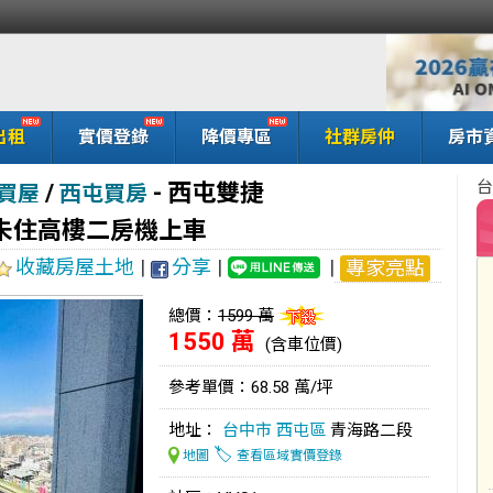
出租
實價登錄
降價專區
社群房仲
房市
台
/
-
西屯雙捷
買屋
西屯買房
未住高樓二房機上車
收藏房屋土地
|
分享
|
|
專家亮點
總價：
1599 萬
1550 萬
(含車位價)
參考單價：68.58 萬/坪
地址：
台中市
西屯區
青海路二段
🏷️
地圖
查看區域實價登錄