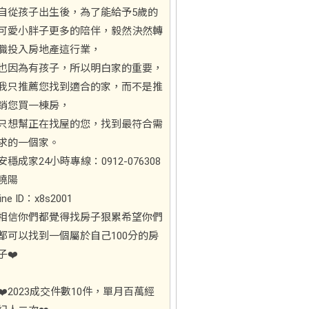
自從孩子出生後，為了能給予5歲的
可愛小胖子更多的陪伴，毅然決然轉
職投入房地產這行業，
也因為有孩子，所以明白家的重要，
我只推薦您找到適合的家，而不是推
銷您買一棟房，
只想幫正在找屋的您，找到最符合需
求的一個家。
安穩成家24小時專線：0912-076308
曉陽
line ID：x8s2001
相信你們都覺得找房子狠累希望你們
都可以找到一個屬於自己100分的房
子❤️
❤️2023成交件數10件，單月百萬經