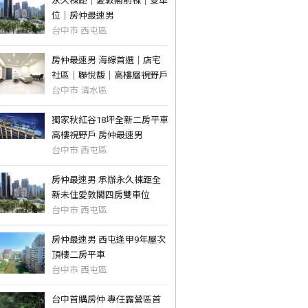
永久棟距｜愛敦閣前棟｜雙車
位｜房仲最速男
台中市 西屯區
房仲最速男 海線首選｜店宅
社區｜聯悅馥｜高樓層視野戶
台中市 清水區
獨家秋紅谷18坪全新二房平車
高樓視野戶 房仲最速男
台中市 西屯區
房仲最速男 承辦永久棟距全
新未住愛敦閣四房雙車位
台中市 西屯區
房仲最速男 西屯逢甲9年屋次
頂樓二房平車
台中市 西屯區
台中首購房仲 專任露營區首