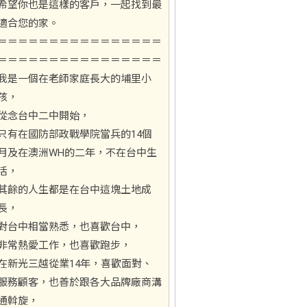
希望你也是這樣的客戶，一起找到最
適合您的家。
＝＝＝＝＝＝＝＝＝＝＝＝＝＝＝＝
＝＝＝＝＝＝＝＝＝＝＝＝＝＝＝＝
我是一個在老師家庭長大的埔里小
孩，
從念台中二中開始，
只有在國防部政戰學院當兵的14個
月及在澳洲WH的二年，不在台中生
活，
其餘的人生都是在台中這塊土地成
長，
對台中相當熟悉，也喜歡台中，
非常熱愛工作，也喜歡跑步，
在新光三越從業14年，喜歡面對、
服務顧客，也善於跟各大品牌廠商溝
通斡旋，