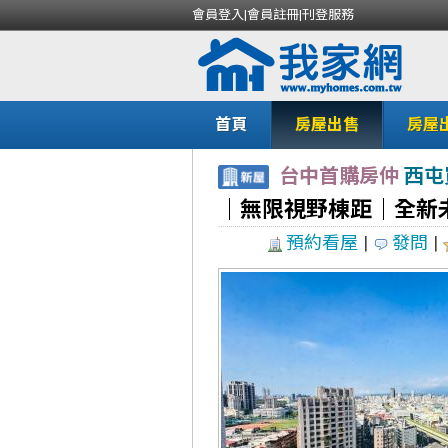
會員登入
|
會員註冊
|
刊登服務
首頁
房屋出售
房屋
台中首購房仲
西屯
｜無限視野棟距｜全新
預約看屋
|
發問
|