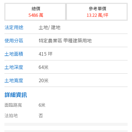
台北市
總價
參考單價
基隆市
5486 萬
13.22 萬/坪
法定用途
土地/
建地
新北市
使用分區
特定農業區 甲種建築用地
宜蘭縣
類型(可複選)
土地面積
415 坪
桃園市
不拘
公寓
電梯大樓
套房
土地深度
64米
新竹市
別墅
透天厝
樓中樓
華廈
土地寬度
20米
新竹縣
農舍
辦公
店面
工廠
苗栗縣
詳細資訊
面臨路寬
6米
台中市
廠辦
倉庫
土地
其他
法拍地
否
彰化縣
坪數