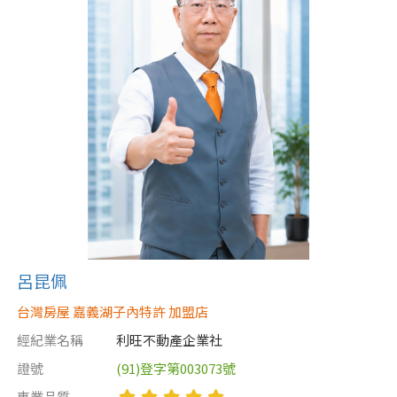
屋齡
不拘
5 年以下
5-10 年
10-20 年
20-30 年
30-40 年
40 年以上
呂昆佩
售價
台灣房屋 嘉義湖子內特許 加盟店
經紀業名稱
利旺不動產企業社
證號
(91)登字第003073號
專業品質