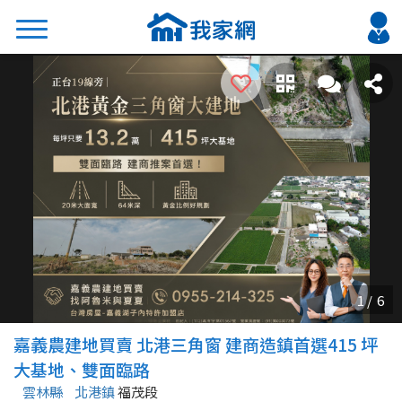
搜尋
熱門關鍵字
2026 台北降價好屋限量釋出
2026 新北降價好屋限量釋出
2026 台中降價好屋限量釋出
2026 台南降價好屋限量釋出
2026 高雄降價好屋限量釋出
縣市
區域
嘉義農建地買賣 北港三角窗 建商造鎮首選415 坪
不限
不限
大基地、雙面臨路
雲林縣
北港鎮
福茂段