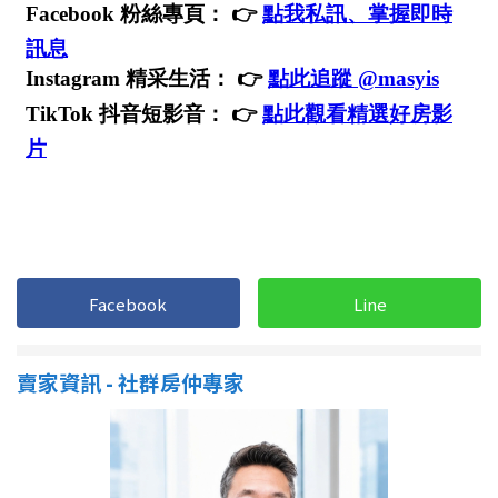
1樓
2樓
金門連江
3樓
4樓
5~10樓
11~20樓
21樓以上
~
樓
Facebook
Line
格局
不拘
1房
賣家資訊 - 社群房仲專家
2房
3房
4房
5房以上