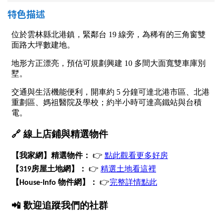
南投縣
特色描述
不拘
20坪以下
雲林縣
20~30 坪
30~40 坪
嘉義市
40~50 坪
50~60 坪
嘉義縣
60~70 坪
70~80 坪
台南市
高雄市
80坪以上
澎湖縣
~
坪
屏東縣
樓層
台東縣
不拘
地下室
花蓮縣