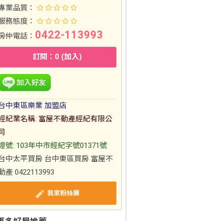
專業品質：
服務態度：
0422-113993
房仲電話：
訂閱：0 (加入)
台中東區樂業 加盟店
經紀業名稱: 富屋不動產經紀有限公
司
證號: 103年中市經紀字號01371號
台中太平買房 台中東區買房 富屋不
動產 0422113993
我家粉絲團