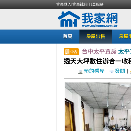
會員登入
|
會員註冊
|
刊登服務
首頁
房屋出售
房屋
台中太平買房
太平
透天大坪數住辦合一收
預約看屋
|
發問
|