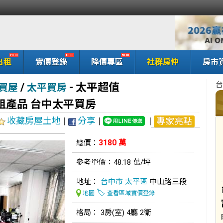
出租
實價登錄
降價專區
社群房仲
房市
台
/
-
太平超值
買屋
太平買房
租產品 台中太平買房
收藏房屋土地
|
分享
|
|
專家亮點
3180 萬
總價：
參考單價：48.18 萬/坪
地址：
台中市
太平區
中山路三段
🏷️
地圖
查看區域實價登錄
格局： 3房(室) 4廳 2衛