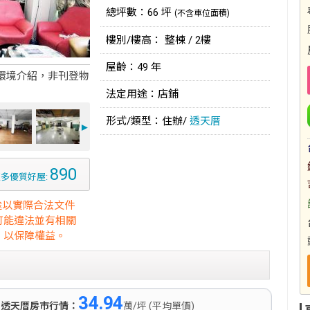
總坪數：66 坪
(不含車位面積)
樓別/樓高： 整棟 / 2樓
屋齡：49 年
環境介紹，非刊登物
法定用途：店鋪
形式/類型：住辦/
透天厝
►
890
多優質好屋:
途以實際合法文件
可能違法並有相關
，以保障權益。
34.94
)
透天厝房市行情：
萬/坪 (平均單價)