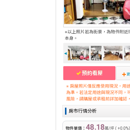
※以上照片若為街景，為物件附近
本身。
◄
預約看屋
更
※ 房屋照片僅反應使用現況，用
為準。若法定用途與現況不同，
風險，請購屋或承租前詳加確認
房市行情分析
48.18
物件單價：
萬/坪 ( +0.0%