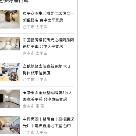
更多好屋推薦
東平商圈生活機能佳店住合一
超值樓店 台中太平買房
台中市 太平區
中國醫旁櫻花昕光之櫻兩房兩
衛尬平車 台中太平買房
台中市 太平區
⚠️低總價⚠️佳泰新麗馳 大３
房休旅車位美廈
台中市 北屯區
★㊣東區全新整理精裝3臥大
面寬美平房 台中東區買房
台中市 東 區
中興商圈︱雙陽台︱高樓層採
光戶︱電梯直達地下室 台中
太平買房
台中市 太平區