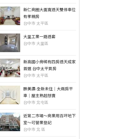
新仁商圈大面寬透天雙停車位
有孝親房
台中市 太平區
大里工業一路透套
台中市 大里區
新高國小旁稀有四房透天成家
首選 台中太平買房
台中市 太平區
勝美讚-全新未住｜大兩房平
車｜屋主熟超想賣
台中市 北屯區
近第二市場～商業用百坪地下
室～可營業登記
台中市 北 區