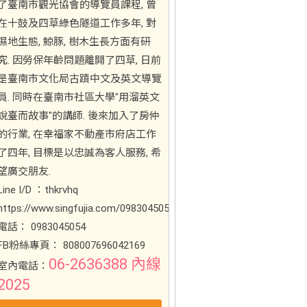
了臺南市觀光協會的導覽員課程, 曾
在十鼓及四草綠色隧道工作多年, 對
濕地生態, 鯨豚, 樹木生長方面有研
究. 因勞保年齡問題離開了四草, 日前
是臺南市文化局古蹟中文及英文導覽
員. 同時在臺南市社區大學"用溜英文
說臺而故事"的講師. 後來加入了房仲
的行業, 在幸福家不動產市府店工作
了四年, 目標是以忠誠為客人服務, 希
望廣交朋友.
Line I/D ：thkrvhq
https://www.singfujia.com/0983045054
電話： 0983045054
FB粉絲專頁： 808007696042169
06-2636388 內線
室內電話：
2025