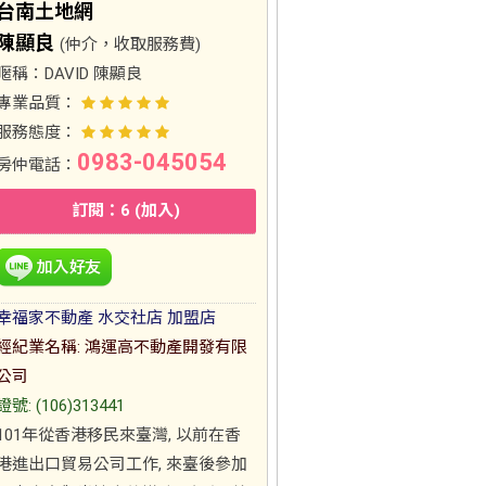
台南土地網
陳顯良
(仲介，收取服務費)
暱稱：
DAVID 陳顯良
專業品質：
服務態度：
0983-045054
房仲電話：
訂閱：6 (加入)
幸福家不動產 水交社店 加盟店
經紀業名稱: 鴻運高不動產開發有限
公司
證號: (106)313441
101年從香港移民來臺灣, 以前在香
港進出口貿易公司工作, 來臺後參加