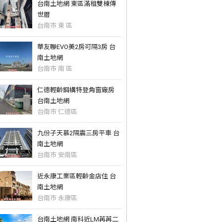
台南土地網 東區滿租雙棟傳
世厝
台南市 東 區
華友聯EVO美2房可隔3房 台
南土地網
台南市 南 區
仁德輕齡鋼構特登角窗廠房
台南土地網
台南市 仁德區
九份子天慕2隔震三房平車 台
南土地網
台南市 安南區
近永康工業區輕齡金店住 台
南土地網
台南市 永康區
台南土地網 南科近LM苒苒二