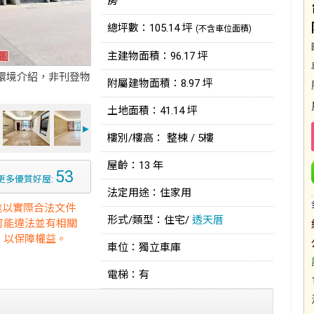
房
總坪數：105.14 坪
(不含車位面積)
主建物面積：96.17 坪
環境介紹，非刊登物
附屬建物面積：8.97 坪
土地面積：41.14 坪
►
樓別/樓高： 整棟 / 5樓
屋齡：13 年
53
更多優質好屋:
法定用途：住家用
途以實際合法文件
形式/類型：住宅/
透天厝
可能違法並有相關
，以保障權益。
車位：獨立車庫
電梯：有