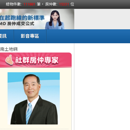
總物件數:
111881
筆， 房仲數:
15331
位
資訊
影音專區
南土地網