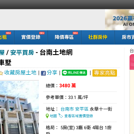
出租
實價登錄
降價專區
社群房仲
房市
台
/
-
台南土地網
屋
安平買房
車墅
收藏房屋土地
|
分享
|
|
專家亮點
3480 萬
總價：
參考單價：33.1 萬/坪
地址：
台南市
安平區
永華十一街
🏷️
地圖
查看區域實價登錄
格局： 5房(室) 3廳 6衛 4陽台 1廚