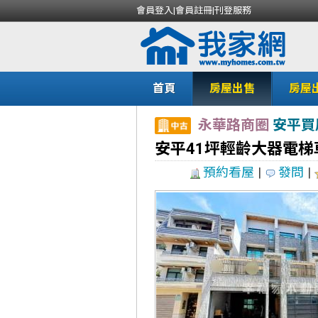
會員登入
|
會員註冊
|
刊登服務
首頁
房屋出售
房屋
永華路商圈
安平買
安平41坪輕齡大器電梯
預約看屋
|
發問
|