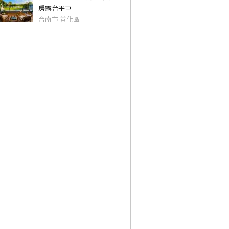
房露台平車
台南市 善化區