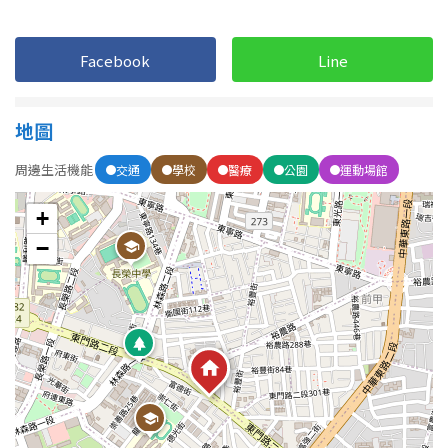
1樓
2樓
金門連江
3樓
4樓
Facebook
Line
5~10樓
11~20樓
地圖
21樓以上
周邊生活機能
交通
學校
醫療
公園
運動場館
~
樓
+
−
格局
不拘
1房
2房
3房
4房
5房以上