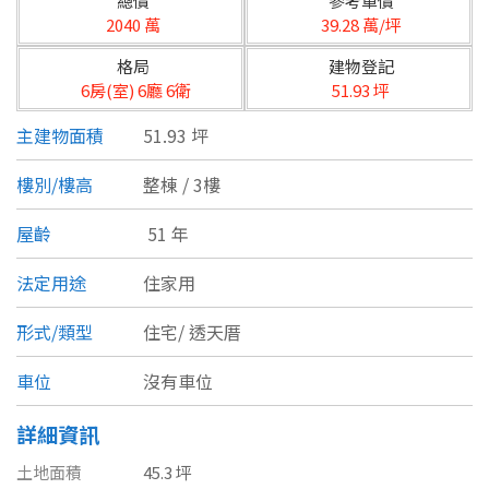
總價
參考單價
台北市
2040 萬
39.28 萬/坪
基隆市
格局
建物登記
6房(室) 6廳 6衛
51.93 坪
新北市
主建物面積
51.93 坪
宜蘭縣
樓別/樓高
整棟 / 3樓
類型(可複選)
桃園市
屋齡
51 年
不拘
公寓
電梯大樓
套房
新竹市
法定用途
住家用
別墅
透天厝
樓中樓
華廈
新竹縣
形式/類型
住宅/
透天厝
農舍
辦公
店面
工廠
苗栗縣
車位
沒有車位
台中市
廠辦
倉庫
土地
其他
詳細資訊
彰化縣
土地面積
45.3 坪
坪數