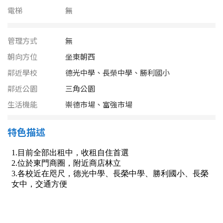
南投縣
電梯
無
不拘
20坪以下
雲林縣
20~30 坪
30~40 坪
管理方式
無
嘉義市
朝向方位
坐東朝西
40~50 坪
50~60 坪
嘉義縣
鄰近學校
德光中學、長榮中學、勝利國小
鄰近公園
三角公園
60~70 坪
70~80 坪
台南市
生活機能
崇德市場、富強市場
高雄市
80坪以上
特色描述
澎湖縣
~
坪
屏東縣
樓層
台東縣
不拘
地下室
花蓮縣