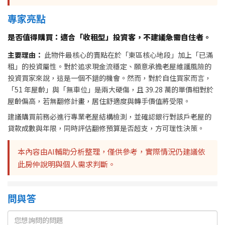
專家亮點
是否值得購買：適合「收租型」投資客，不建議急需自住者。
主要理由：
此物件最核心的賣點在於「東區核心地段」加上「已滿
租」的投資屬性。對於追求現金流穩定、願意承擔老屋維護風險的
投資買家來說，這是一個不錯的機會。然而，對於自住買家而言，
「51 年屋齡」與「無車位」是兩大硬傷，且 39.28 萬的單價相對於
屋齡偏高，若無翻修計畫，居住舒適度與轉手價值將受限。
建議購買前務必進行專業老屋結構檢測，並確認銀行對該戶老屋的
貸款成數與年限，同時評估翻修預算是否超支，方可理性決策。
本內容由AI輔助分析整理，僅供參考，實際情況仍建議依
此房仲說明與個人需求判斷。
問與答