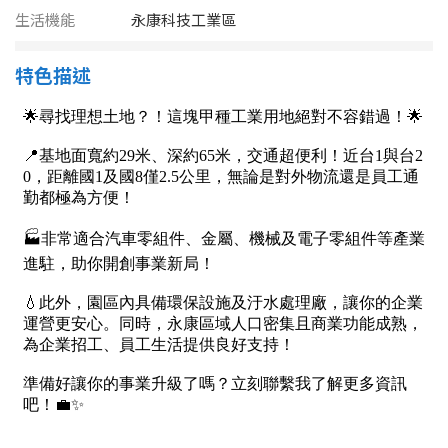
南投縣
生活機能
永康科技工業區
不拘
20坪以下
雲林縣
特色描述
20~30 坪
30~40 坪
嘉義市
40~50 坪
50~60 坪
嘉義縣
60~70 坪
70~80 坪
台南市
高雄市
80坪以上
澎湖縣
~
坪
屏東縣
樓層
台東縣
不拘
地下室
花蓮縣