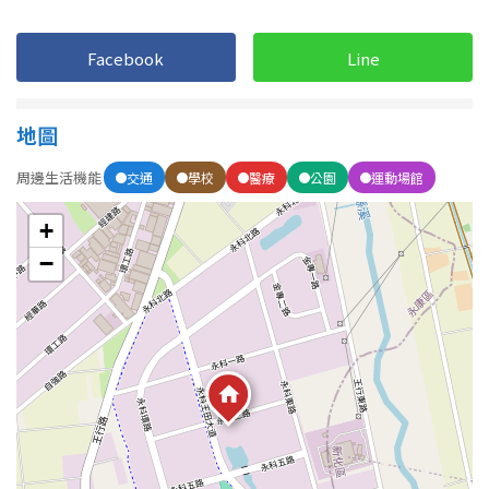
1樓
2樓
金門連江
Facebook
Line
3樓
4樓
5~10樓
11~20樓
地圖
21樓以上
周邊生活機能
交通
學校
醫療
公園
運動場館
+
~
樓
−
格局
不拘
1房
2房
3房
4房
5房以上