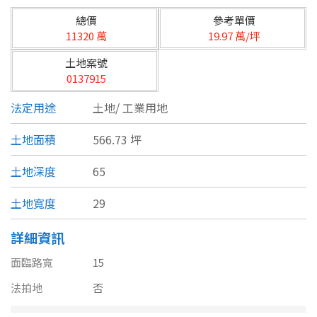
台北市
總價
參考單價
基隆市
11320 萬
19.97 萬/坪
土地案號
新北市
0137915
宜蘭縣
法定用途
土地/
工業用地
類型(可複選)
桃園市
土地面積
566.73 坪
不拘
公寓
電梯大樓
套房
新竹市
土地深度
65
別墅
透天厝
樓中樓
華廈
新竹縣
土地寬度
29
農舍
辦公
店面
工廠
苗栗縣
詳細資訊
台中市
廠辦
倉庫
土地
其他
面臨路寬
15
法拍地
彰化縣
否
坪數