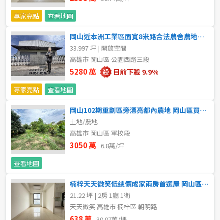
專家亮點
查看地圖
岡山近本洲工業區面寛8米路合法農舍農地廠房 岡山區買賣房
33.997 坪 | 開放空間
高雄市 岡山區 公園西路三段
5280 萬
目前下殺 9.9%
專家亮點
查看地圖
岡山102期重劃區旁漂亮都內農地 岡山區買賣房
土地/農地
高雄市 岡山區 軍校段
3050 萬
6.8萬/坪
查看地圖
楠梓天天微笑低總價成家兩房首選屋 岡山區買賣房
21.22 坪 | 2房 1廳 1衛
天天微笑 高雄市 楠梓區 朝明路
638 萬
30.07萬/坪