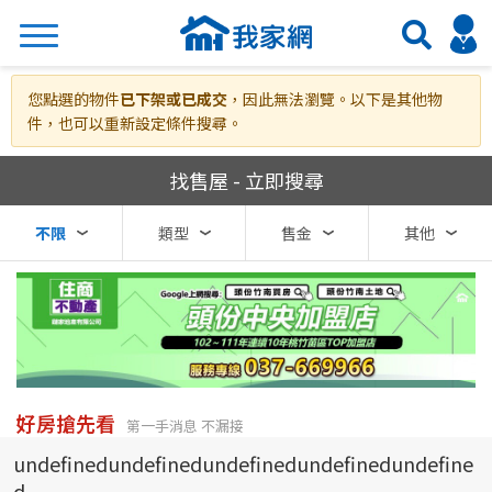
搜尋
您點選的物件
已下架或已成交
，因此無法瀏覽。以下是其他物
件，也可以重新設定條件搜尋。
我家網房屋買賣
找售屋 - 立即搜尋
熱門關鍵字
不限
類型
售金
其他
縣市
區域
不限
不限
台北市
好房搶先看
第一手消息 不漏接
undefinedundefinedundefinedundefinedundefine
基隆市
d