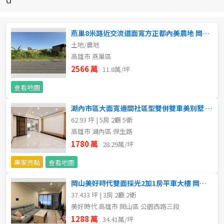
新北市
宜蘭縣
燕巢8米路近交流道面寬方正都內美農地 岡山區買賣房
土地/農地
類型(可複選)
桃園市
高雄市 燕巢區
2566 萬
11.8萬/坪
不拘
公寓
電梯大樓
套房
新竹市
查看地圖
別墅
透天厝
樓中樓
華廈
新竹縣
湖內市區大面寬邊間社區型雙併雙車美別墅 岡山區買賣房
62.93 坪 | 5房 2廳 5衛
農舍
辦公
店面
工廠
苗栗縣
高雄市 湖內區 保生路
台中市
1780 萬
28.29萬/坪
廠辦
倉庫
土地
其他
專家亮點
查看地圖
彰化縣
坪數
岡山美好時代雙面採光2加1房平車大樓 岡山區買賣房
南投縣
37.433 坪 | 3房 2廳 2衛
不拘
20坪以下
美好時代 高雄市 岡山區 公園西路三段
雲林縣
1288 萬
34.41萬/坪