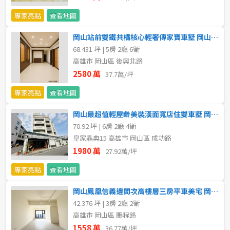
不拘
5 年以下
專家亮點
查看地圖
岡山站前雙鐵共構核心輕奢傳家寶車墅 岡山區買賣房
5-10 年
10-20 年
68.431 坪 | 5房 2廳 6衛
高雄市 岡山區 後興北路
20-30 年
30-40 年
2580 萬
37.7萬/坪
40 年以上
專家亮點
查看地圖
岡山最超值輕屋齡美裝潢面寬店住雙車墅 岡山區買賣房
70.92 坪 | 6房 2廳 4衛
售價
皇家晶典15 高雄市 岡山區 成功路
1980 萬
27.92萬/坪
專家亮點
查看地圖
岡山鳳凰信義邊間次高樓層三房平車美宅 岡山區買賣房
42.376 坪 | 3房 2廳 2衛
高雄市 岡山區 鵬程路
1558 萬
36.77萬/坪