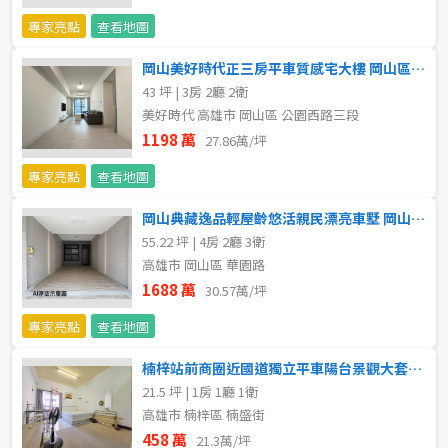
20~30 坪
30~40 坪
嘉義市
專家亮點
查看地圖
40~50 坪
50~60 坪
嘉義縣
岡山美好時代正三房平車質感宅大樓 岡山區買賣房
43 坪 | 3房 2廳 2衛
60~70 坪
70~80 坪
台南市
美好時代 高雄市 岡山區 公園西路三段
1198 萬
27.86萬/坪
高雄市
80坪以上
專家亮點
查看地圖
澎湖縣
~
坪
岡山典藏逸品輕屋齡悠活親民漂亮車墅 岡山區買賣房
55.22 坪 | 4房 2廳 3衛
屏東縣
高雄市 岡山區 華園路
樓層
台東縣
1688 萬
30.57萬/坪
不拘
地下室
專家亮點
查看地圖
花蓮縣
楠梓站前商圈近國道獨立平車陽台景觀大套房 岡山區買賣房
1樓
2樓
金門連江
21.5 坪 | 1房 1廳 1衛
高雄市 楠梓區 楠盛街
3樓
4樓
458 萬
21.3萬/坪