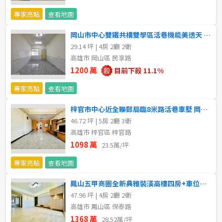
專家亮點
查看地圖
5~10樓
11~20樓
岡山市中心雙鐵共構雙學區活巷機能美透天 岡山區買賣房
21樓以上
29.14 坪 | 4房 2廳 2衛
高雄市 岡山區 民享路
~
樓
1200 萬
目前下殺 11.1%
專家亮點
查看地圖
格局
梓官市中心近全聯郵局臨8米路活巷車墅 岡山區買賣房
46.72 坪 | 5房 2廳 3衛
不拘
1房
高雄市 梓官區 梓官路
1098 萬
23.5萬/坪
2房
3房
專家亮點
查看地圖
4房
5房以上
鳳山五甲商圈全新典雅裝潢高樓四房+車位美大樓 岡山區買賣房
47.96 坪 | 4房 2廳 2衛
高雄市 鳳山區 保泰路
屋齡
1368 萬
28.52萬/坪