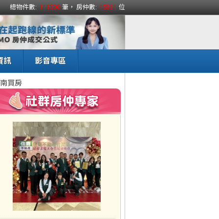
總物件數:
111590
筆， 房仲數:
15331
位
資訊
影音專區
南買房