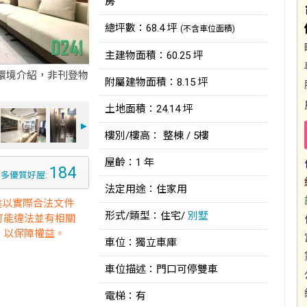
房
總坪數：68.4 坪
(不含車位面積)
主建物面積：60.25 坪
環境介紹，非刊登物
附屬建物面積：8.15 坪
土地面積：24.14 坪
►
樓別/樓高： 整棟 / 5樓
屋齡：1 年
184
多優質好屋:
法定用途：住家用
途以實際合法文件
形式/類型：住宅/
別墅
可能違法並有相關
，以保障權益。
車位：獨立車庫
車位描述：門口可停雙車
電梯：有