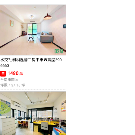
水交社樹梢溫馨三房平車☎️賞屋290-
6660
1480
萬
售
台南市南區
坪數：37.16 坪