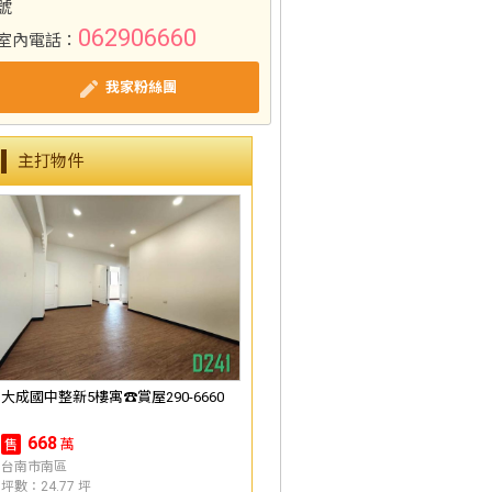
號
062906660
室內電話：
我家粉絲團
主打物件
大成國中整新5樓寓☎️賞屋290-6660
668
萬
售
台南市南區
坪數：24.77 坪