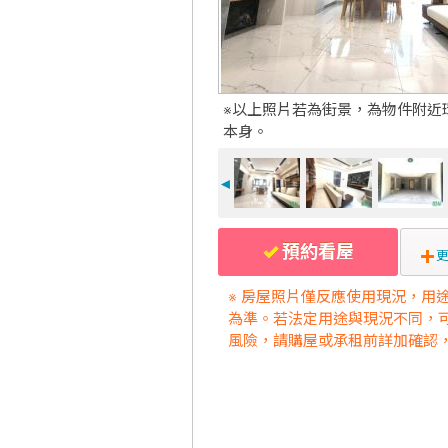
※以上照片若為街景，為物件附近
本身。
◄
預約看屋
更
※ 房屋照片僅反應使用現況，用
為準。若法定用途與現況不同，
風險，請購屋或承租前詳加確認