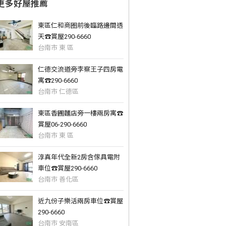
更多好屋推薦
東區仁和商圈前後臨路邊間透
天☎️賞屋290-6660
台南市 東 區
仁德交流道旁李察王子四房電
寓☎️290-6660
台南市 仁德區
東區香圃麵店旁一樓兩房寓☎️
賞屋06-290-6660
台南市 東 區
淳真年代全新2房含傢具電附
車位☎️賞屋290-6660
台南市 善化區
近九份子樂活兩房車位☎️賞屋
290-6660
台南市 安南區