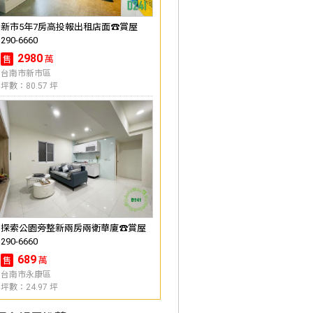
新市5年7房高投報出租店面☎️賞屋
290-6660
2980
萬
售
台南市新市區
坪數：80.57 坪
探索公園旁整新兩房兩衛華廈☎️賞屋
290-6660
689
萬
售
台南市永康區
坪數：24.97 坪