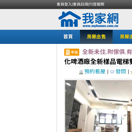
會員登入
|
會員註冊
|
刊登服務
首頁
房屋出售
房屋
全新未住.附傢俱.
化啤酒廠全新樣品電梯雙車
預約看屋
|
發問
|