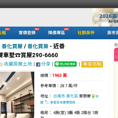
出租
實價登錄
降價專區
社群房仲
房市
台
/
-
近善
有
善化買屋
善化買房
墅☎️賞屋290-6660
收藏房屋土地
|
分享
|
|
專家亮點
1963 萬
總價：
參考單價：28.7 萬/坪
地址：
台南市
善化區
東勢寮
地
🏷️
圖
查看區域實價登錄
格局： 4房(室) 3廳 4衛 2陽台 1廚